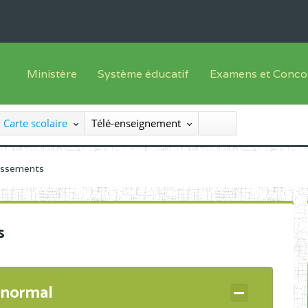
Ministère
Système éducatif
Examens et Conco
Sous sys
Le Ministre
Offre de formation
Inscriptions
Carte scolaire
Télé-enseignement
Sous sys
Le SEESEN
Progammes d'études
Liste des candidats
Inspection Générale des Services
Manuels scolaires
Résultats
lissements
Inspection Générale des Enseignements
Diplômes disponib
Administration Centrale
s
Services Déconcentrés
Organigramme
 normal