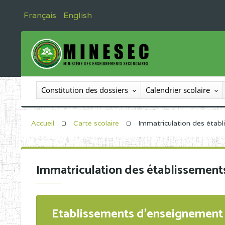
Français
English
Constitution des dossiers
Calendrier scolaire
Accueil
Carte scolaire
Immatriculation des étab
Immatriculation des établissement
Etablissements d'enseignement