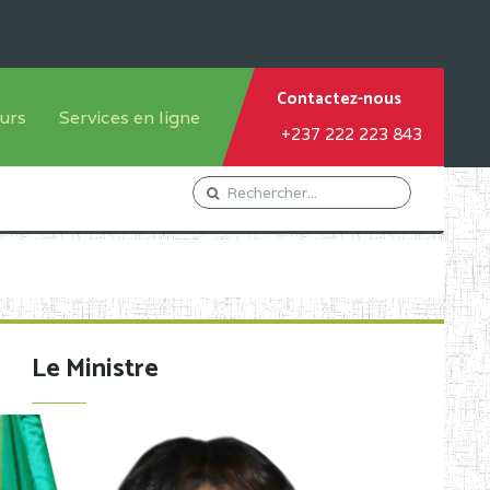
Contactez-nous
urs
Services en ligne
+237 222 223 843
tème francophone
Orientation Conseil
tème anglophone
Gestion du Personnel
Gestion du matricule des
élèves
les
Demande d'actes certificatifs
Le Ministre
Demande de subvention
Acceder au Mail pro