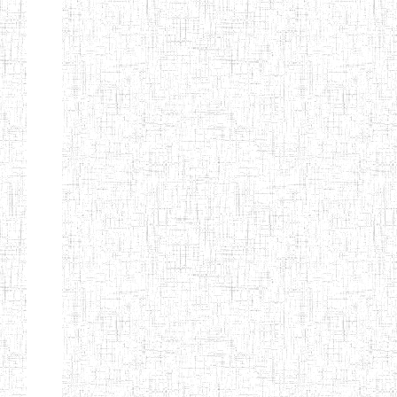
KING TEACHER
TRAINING
COLLEGE
ITCIG SENTTI
14/02/2007
ENIEG
Pri
CAMEROON
27/08/2015
ENIEG
Pri
INCLUSIVE
SPECIAL
EDUCATION
TEACHERS'
TRAINING AND
EMPOWERMENT
PROGRAMME
(CISETTEP)