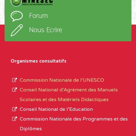
D'ENSEIGNEMENT
l’ordre
Forum
TECHNIQUE ADOLPH
d’enseignement,
KOLPING (COPAK) BP
le
Nous Ecrire
:33853 YAOUNDE
sous-
système,
CENTRE
COLLEGE
5JK
le
D'ENSEIGNEMENT
Organismes consultatifs
type
GENERAL ET
d’enseignement
PROFESSIONNEL
Commission Nationale de l’UNESCO
autorisé
(CEGEP) STE FOI BP
Conseil National d’Agrément des Manuels
et
:4740 YAOUNDE
Scolaires et des Matériels Didactiques
le
Conseil National de l’Education
CENTRE
COLLEGE PANAFRICAIN
5JK
numéro
Commission Nationale des Programmes et des
DE L'EXCELLENCE BP
d’immatriculation.
Diplômes
:4447 YAOUNDE