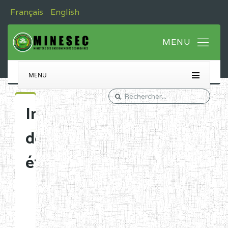
Français
English
MENU
Immatriculation
des
établissements
Etablissements