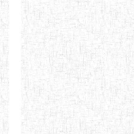
TTC TATUM
ST PIUS X
01/08/2000
ENIET
Pri
TECHNICAL
TEACHER
TRAINING
COLLEGE
TATUM
NIGHTINGALE
20/08/2013
ENIEG
Pri
TEACHER
TRAINING
COLLEGE
CHRIST THE
04/08/2010
ENIEG
Pri