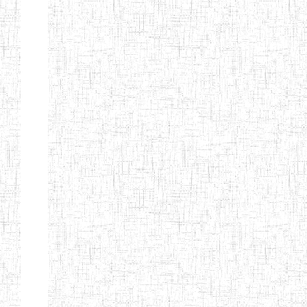
PEDAGOGIQUES
ENIEG DU HAUT
12/08/2013
ENIEG
Pri
NKAM
ENIEG BILINGUE
05/09/2003
ENIEG
Pri
DE L'IPEP DE
BANDJOUN
ENIEG PRIVEE
07/09/2012
ENIEG
Pri
NANFAH
ENPIEG TERESA
14/03/2014
ENIEG
Pri
JANE
ENIEG
04/08/2010
ENIEG
Pri