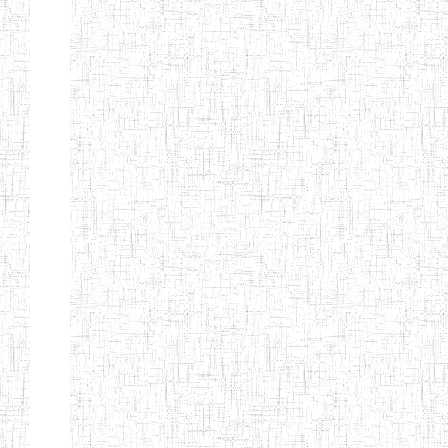
ANDREW'S BTTC
MODEL
08/09/2015
ENIEG
Pri
INCLUSIVE
BILINGUAL
TEACHER
TRAINING
INSTITUTE
CEFED/SPED/TTI
17/11/2008
ENIEG
Pri
SANTA
PTTC MBENGWI
06/08/1990
ENIEG
Pri
FULL GOSPEL
02/10/1998
ENIEG
Pri
BTTC MBENGWI