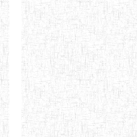
BAPTIST
08/08/1983
ENIEG
Pri
TEACHERS
TRAINING
COLLEGE
KENCHOLIA
15/09/2015
ENIEG
Pri
TEACHER'S
TRAINING
COLLEGE
"K.T.T.C NDOP"
ENIEG PRIVEE
01/09/2015
ENIEG
Pri
BILINGUE
LAIQUE LES
PERFORMANCES