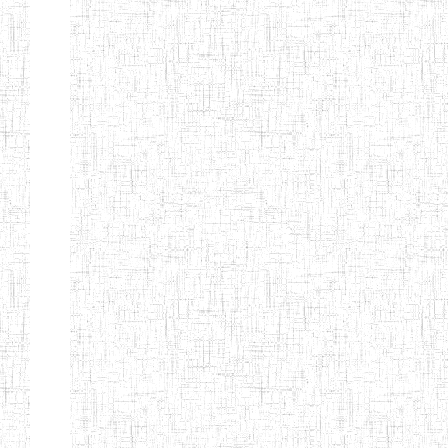
MODERNE
SAINTE MARIE
ENIEG PRIVEE
04/08/2010
ENIEG
Pri
BILINGUE LES
BOSONS
ENIEG BILINGUE
01/08/2014
ENIEG
Pri
LE NORMALIEN
CITOYEN
ENIEG BILINGUE
03/10/2012
ENIEG
Pri
CLAIRE
FONTAINE
Page 4 sur 13 Total: 307
Afficher