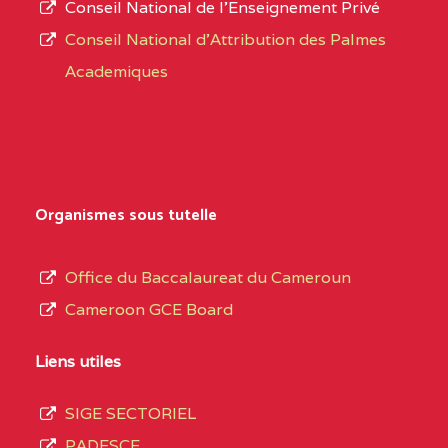
Conseil National de l’Enseignement Privé
L’offre
CENTRE
COLLEGE PRIVE
5JK
Conseil National d'Attribution des Palmes
d’éducation
CATHOLIQUE
Academiques
de
D'ENSEIGNEMENT
l’Enseignement
TECHNIQUE
Secondaire
INDUSTRIEL FEMININ
Général
MARIA GORETTI BP
au
Organismes sous tutelle
:1152 YAOUNDE
terme
des
CENTRE
COLLEGE PRIVE LAIC
5JK
Office du Baccalaureat du Cameroun
opérations
SAINT MICHEL
Cameroon GCE Board
d’immatriculation
ARCHANGE BP :10017
du
Liens utiles
YAOUNDE
mois
SIGE SECTORIEL
CENTRE
COMPLEXE SCOLAIRE
5JK
de
PADESCE