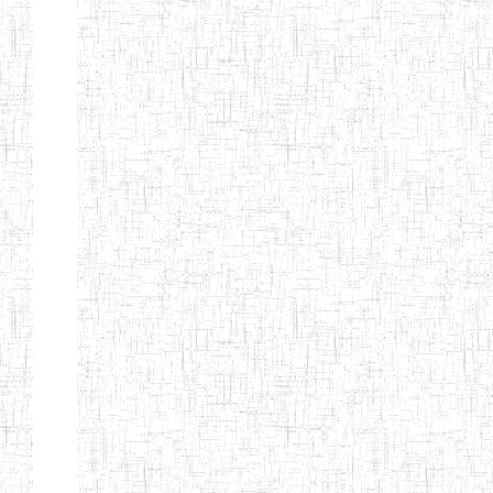
ALBERT
27/08/2015
ENIEG
Pri
TEACHERS'
TRAINING
INSTITUTE
CAMEROUN
(A.T.T.I.C)
NACHO
12/08/2010
ENIET
Pri
TECHNICAL
TEACHER
TRAINING
INSTITUTE
SAINT
28/12/2007
ENIEG
Pri