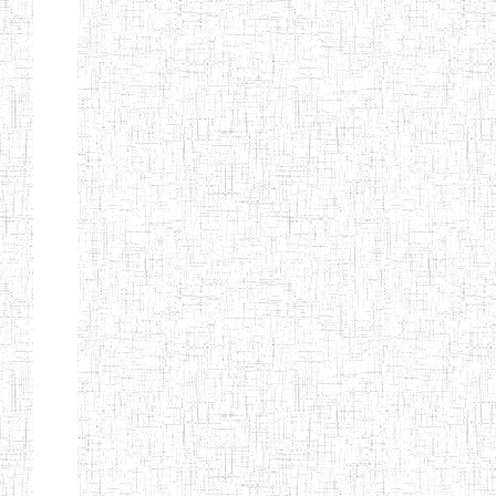
Début
Préc.
1
2
3
4
5
6
Suivant
Fin
Etablissements
d'enseignement
secondaire
technique
et
professionnel