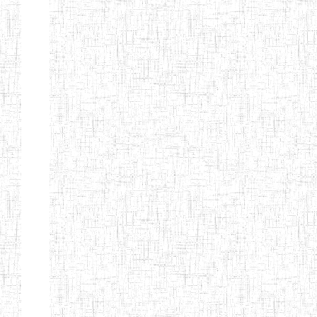
d'enseignement
normal
ENI
Chercher:
Effacer les filtres
Denomination
Type