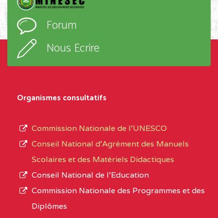
l’ordre
EXTREME-
CETIC DE GODOLA
0CL
Forum
d’enseignement,
NORD
le
Nous Ecrire
sous-
0CL1TEFD110519109
(1)
système,
EXTREME-
LYCEE TECHNIQUE DE
0CL
le
Organismes consultatifs
NORD
MERI
type
d’enseignement
0CM1TEFD100504110
(1)
Commission Nationale de l’UNESCO
autorisé
Conseil National d’Agrément des Manuels
EXTREME-
CETIC DE LOULOU
0CM
et
Scolaires et des Matériels Didactiques
NORD
le
Conseil National de l’Education
numéro
0CN1TEFD101094115
(1)
Commission Nationale des Programmes et des
d’immatriculation.
Diplômes
EXTREME-
CETIC DE PETTE
0CN