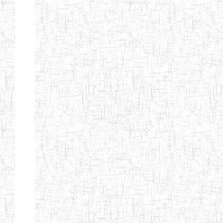
BAPTIST
08/08/1983
ENIEG
Pri
TEACHERS
TRAINING
COLLEGE
KENCHOLIA
15/09/2015
ENIEG
Pri
TEACHER'S
TRAINING
COLLEGE
"K.T.T.C NDOP"
ENIEG PRIVEE
01/09/2015
ENIEG
Pri
BILINGUE
LAIQUE LES
PERFORMANCES