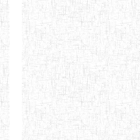
PEDAGOGIQUES
ENIEG DU HAUT
12/08/2013
ENIEG
Pri
NKAM
ENIEG BILINGUE
05/09/2003
ENIEG
Pri
DE L'IPEP DE
BANDJOUN
ENIEG PRIVEE
07/09/2012
ENIEG
Pri
NANFAH
ENPIEG TERESA
14/03/2014
ENIEG
Pri
JANE
ENIEG
04/08/2010
ENIEG
Pri