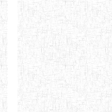
TTC TATUM
ST PIUS X
01/08/2000
ENIET
Pri
TECHNICAL
TEACHER
TRAINING
COLLEGE
TATUM
NIGHTINGALE
20/08/2013
ENIEG
Pri
TEACHER
TRAINING
COLLEGE
CHRIST THE
04/08/2010
ENIEG
Pri