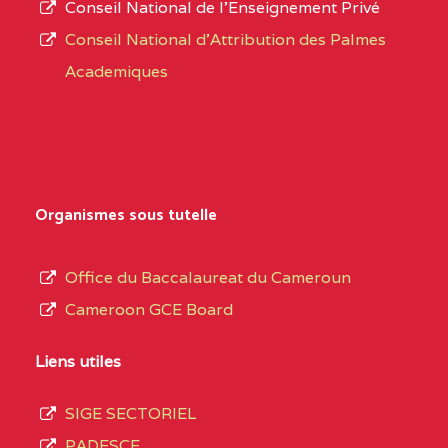
Conseil National de l’Enseignement Privé
L’offre
NORD
Conseil National d'Attribution des Palmes
d’éducation
0EI1TEFD100495110
(1)
Academiques
de
l’Enseignement
EXTREME-
CETIC DE GOULFEY
0EI
Secondaire
NORD
Général
0EK1TEFD110526096
(1)
au
Organismes sous tutelle
terme
EXTREME-
LYCEE TECHNIQUE DE
0EK
des
Office du Baccalaureat du Cameroun
NORD
KOUSSERI
opérations
Cameroon GCE Board
d’immatriculation
0EL1TEFD100503113
(1)
du
Liens utiles
EXTREME-
CETIC DE LOGONE
0EL
mois
NORD
BIRNI
SIGE SECTORIEL
de
PADESCE