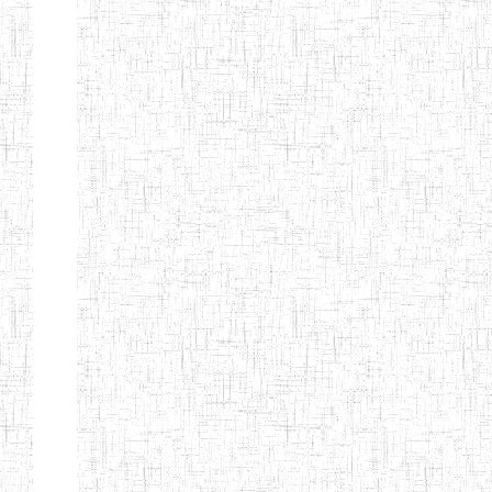
d'enseignement
normal
ENI
Chercher:
Effacer les filtres
Denomination
Type