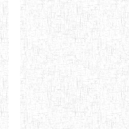
ALBERT
27/08/2015
ENIEG
Pri
TEACHERS'
TRAINING
INSTITUTE
CAMEROUN
(A.T.T.I.C)
NACHO
12/08/2010
ENIET
Pri
TECHNICAL
TEACHER
TRAINING
INSTITUTE
SAINT
28/12/2007
ENIEG
Pri