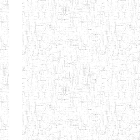
KING TEACHER
TRAINING
COLLEGE
ITCIG SENTTI
14/02/2007
ENIEG
Pri
CAMEROON
27/08/2015
ENIEG
Pri
INCLUSIVE
SPECIAL
EDUCATION
TEACHERS'
TRAINING AND
EMPOWERMENT
PROGRAMME
(CISETTEP)