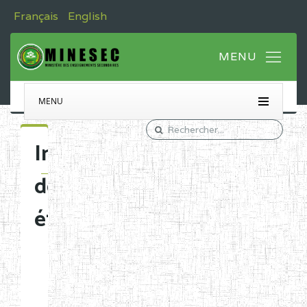
Français
English
MENU
Immatriculation
des
établissements
Etablissements