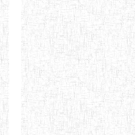
ANDREW'S BTTC
MODEL
08/09/2015
ENIEG
Pri
INCLUSIVE
BILINGUAL
TEACHER
TRAINING
INSTITUTE
CEFED/SPED/TTI
17/11/2008
ENIEG
Pri
SANTA
PTTC MBENGWI
06/08/1990
ENIEG
Pri
FULL GOSPEL
02/10/1998
ENIEG
Pri
BTTC MBENGWI