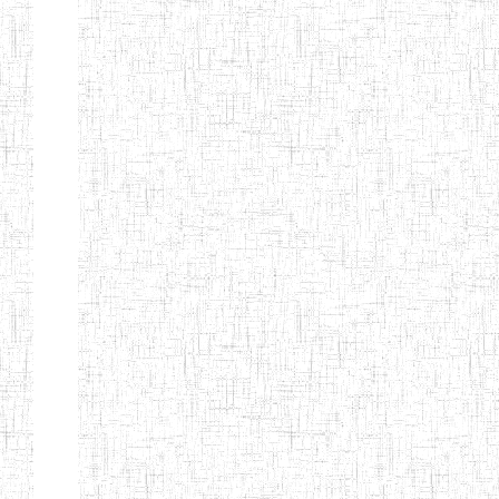
MODERNE
SAINTE MARIE
ENIEG PRIVEE
04/08/2010
ENIEG
Pri
BILINGUE LES
BOSONS
ENIEG BILINGUE
01/08/2014
ENIEG
Pri
LE NORMALIEN
CITOYEN
ENIEG BILINGUE
03/10/2012
ENIEG
Pri
CLAIRE
FONTAINE
Page 4 sur 13 Total: 307
Afficher