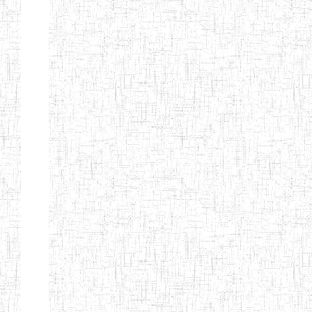
Début
Préc.
1
2
3
4
5
6
Suivant
Fin
Etablissements
d'enseignement
secondaire
technique
et
professionnel