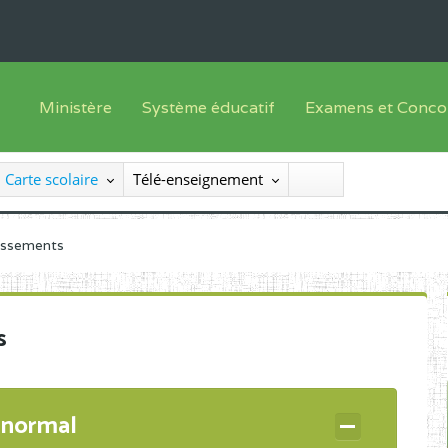
Ministère
Système éducatif
Examens et Conco
Sous sys
Le Ministre
Offre de formation
Inscriptions
Carte scolaire
Télé-enseignement
Sous sys
Le SEESEN
Progammes d'études
Liste des candidats
Inspection Générale des Services
Manuels scolaires
Résultats
lissements
Inspection Générale des Enseignements
Diplômes disponib
Administration Centrale
s
Services Déconcentrés
Organigramme
 normal