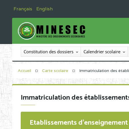
Français
English
Constitution des dossiers
Calendrier scolaire
Accueil
Carte scolaire
Immatriculation des étab
Immatriculation des établissement
Etablissements d'enseignement