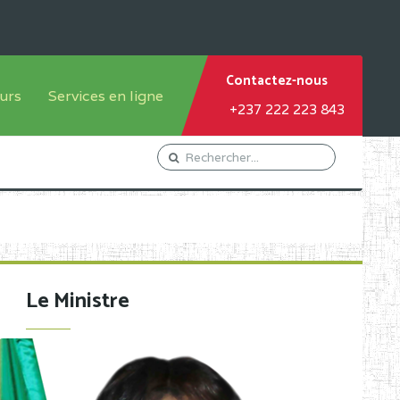
Contactez-nous
urs
Services en ligne
+237 222 223 843
tème francophone
Orientation Conseil
tème anglophone
Gestion du Personnel
Gestion du matricule des
élèves
les
Demande d'actes certificatifs
Le Ministre
Demande de subvention
Acceder au Mail pro