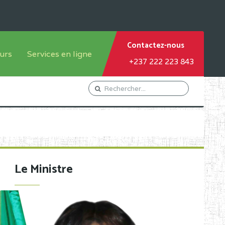
Contactez-nous
urs
Services en ligne
+237 222 223 843
tème francophone
Orientation Conseil
tème anglophone
Gestion du Personnel
Gestion du matricule des
élèves
les
Demande d'actes certificatifs
Le Ministre
Demande de subvention
Acceder au Mail pro