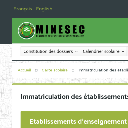
Français
English
Constitution des dossiers
Calendrier scolaire
Accueil
Carte scolaire
Immatriculation des étab
Immatriculation des établissement
Etablissements d'enseignement