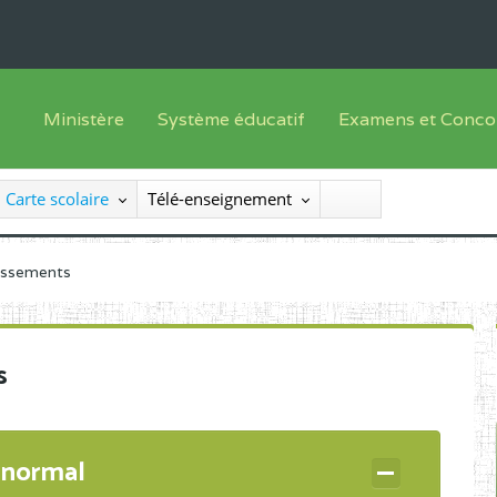
Ministère
Système éducatif
Examens et Conco
Sous sys
Le Ministre
Offre de formation
Inscriptions
Carte scolaire
Télé-enseignement
Sous sys
Le SEESEN
Progammes d'études
Liste des candidats
Inspection Générale des Services
Manuels scolaires
Résultats
lissements
Inspection Générale des Enseignements
Diplômes disponib
Administration Centrale
s
Services Déconcentrés
Organigramme
 normal