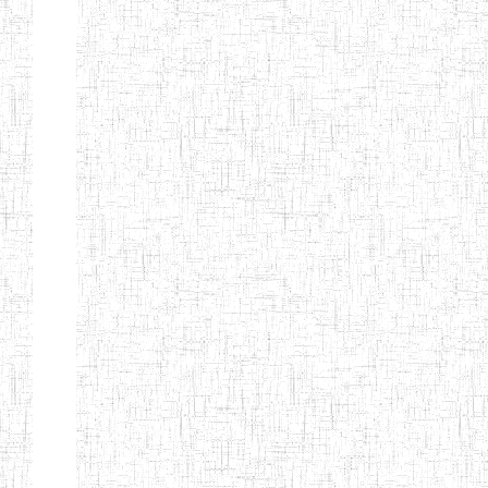
ANDREW'S BTTC
MODEL
08/09/2015
ENIEG
Pri
INCLUSIVE
BILINGUAL
TEACHER
TRAINING
INSTITUTE
CEFED/SPED/TTI
17/11/2008
ENIEG
Pri
SANTA
PTTC MBENGWI
06/08/1990
ENIEG
Pri
FULL GOSPEL
02/10/1998
ENIEG
Pri
BTTC MBENGWI