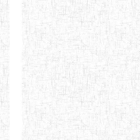
KING TEACHER
TRAINING
COLLEGE
ITCIG SENTTI
14/02/2007
ENIEG
Pri
CAMEROON
27/08/2015
ENIEG
Pri
INCLUSIVE
SPECIAL
EDUCATION
TEACHERS'
TRAINING AND
EMPOWERMENT
PROGRAMME
(CISETTEP)