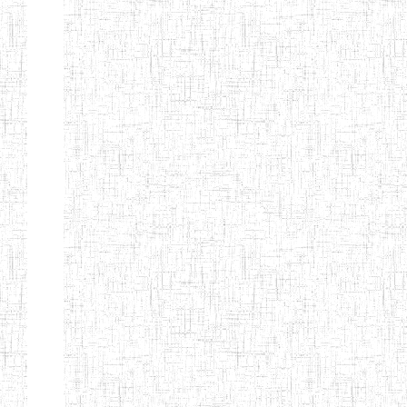
ALBERT
27/08/2015
ENIEG
Pri
TEACHERS'
TRAINING
INSTITUTE
CAMEROUN
(A.T.T.I.C)
NACHO
12/08/2010
ENIET
Pri
TECHNICAL
TEACHER
TRAINING
INSTITUTE
SAINT
28/12/2007
ENIEG
Pri