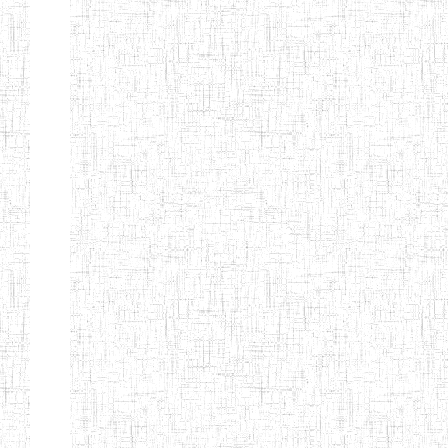
d'enseignement
normal
ENI
Chercher:
Effacer les filtres
Denomination
Type