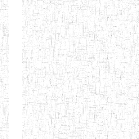
Début
Préc.
1
2
3
4
5
6
Suivant
Fin
Etablissements
d'enseignement
secondaire
technique
et
professionnel