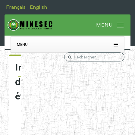
Français
English
MENU
Immatriculation
des
établissements
Etablissements