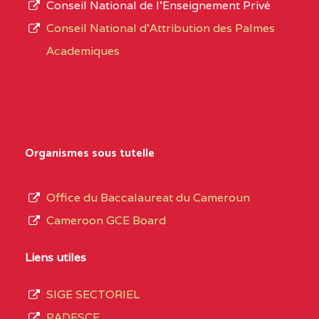
Conseil National de l’Enseignement Privé
L’offre
YDE
Conseil National d'Attribution des Palmes
d’éducation
CENTRE
INSTITUT AGRICOLE
5EL
Academiques
de
D'OBALA BP :233 OBALA
l’Enseignement
Secondaire
CENTRE
INSTITUT POLYVALENT
5EL
Général
LEO BP : 91 Obala
au
Organismes sous tutelle
CENTRE
CETIF CYPRIEN MBUKA
5EM
terme
DE NGOYA BP :
des
Office du Baccalaureat du Cameroun
opérations
CENTRE
COLLEGE ONANA
5EM
Cameroon GCE Board
d’immatriculation
EBODE BP :14463
du
Liens utiles
YAOUNDE
mois
SIGE SECTORIEL
CENTRE
CEGTI ST JEROME DE
5EN
de
PADESCE