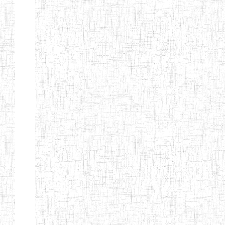
MODERNE
SAINTE MARIE
ENIEG PRIVEE
04/08/2010
ENIEG
Pri
BILINGUE LES
BOSONS
ENIEG BILINGUE
01/08/2014
ENIEG
Pri
LE NORMALIEN
CITOYEN
ENIEG BILINGUE
03/10/2012
ENIEG
Pri
CLAIRE
FONTAINE
Page 4 sur 13 Total: 307
Afficher