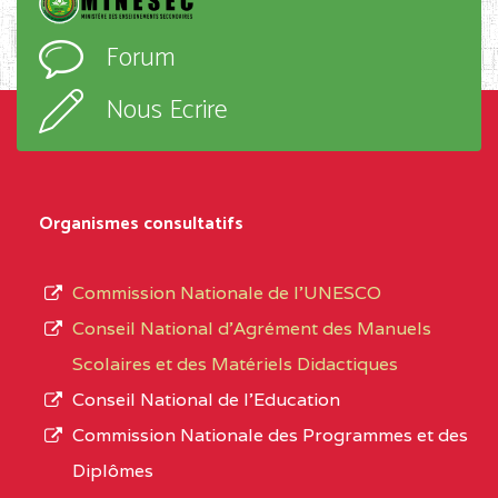
PROGRESSIO BP :85
l’ordre
Forum
OBALA
d’enseignement,
le
Nous Ecrire
CENTRE
CEGTI ST BENOIT DE
5EK
sous-
TALA BP :25 MONATELE
système,
CENTRE
COLLEGE PRIVE LAIC
5EK
le
Organismes consultatifs
NDOMO BP :1154
type
Douala
d’enseignement
Commission Nationale de l’UNESCO
autorisé
CENTRE
COLLEGE PRIVE
5EL
Conseil National d’Agrément des Manuels
et
CATHOLIQUE JOSPEH
Scolaires et des Matériels Didactiques
le
STINTZI BP :53 OBALA
Conseil National de l’Education
numéro
Commission Nationale des Programmes et des
CENTRE
COLLEGE PRIVE LAIC LE
5EL
d’immatriculation.
Diplômes
MAGNIFICAT BP :20427