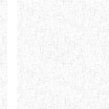
TTC TATUM
ST PIUS X
01/08/2000
ENIET
Pri
TECHNICAL
TEACHER
TRAINING
COLLEGE
TATUM
NIGHTINGALE
20/08/2013
ENIEG
Pri
TEACHER
TRAINING
COLLEGE
CHRIST THE
04/08/2010
ENIEG
Pri