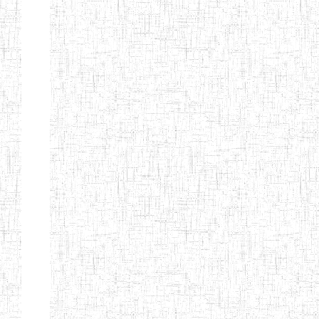
PEDAGOGIQUES
ENIEG DU HAUT
12/08/2013
ENIEG
Pri
NKAM
ENIEG BILINGUE
05/09/2003
ENIEG
Pri
DE L'IPEP DE
BANDJOUN
ENIEG PRIVEE
07/09/2012
ENIEG
Pri
NANFAH
ENPIEG TERESA
14/03/2014
ENIEG
Pri
JANE
ENIEG
04/08/2010
ENIEG
Pri