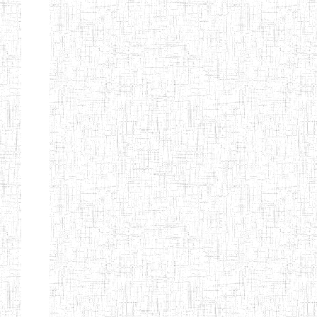
BAPTIST
08/08/1983
ENIEG
Pri
TEACHERS
TRAINING
COLLEGE
KENCHOLIA
15/09/2015
ENIEG
Pri
TEACHER'S
TRAINING
COLLEGE
"K.T.T.C NDOP"
ENIEG PRIVEE
01/09/2015
ENIEG
Pri
BILINGUE
LAIQUE LES
PERFORMANCES