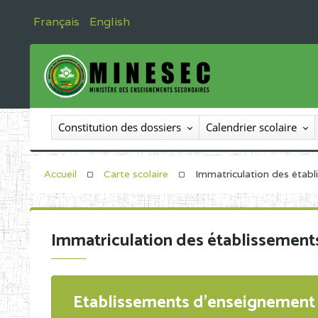
Français
English
Constitution des dossiers
Calendrier scolaire
Accueil
Carte scolaire
Immatriculation des étab
Immatriculation des établissement
Etablissements d'enseignement