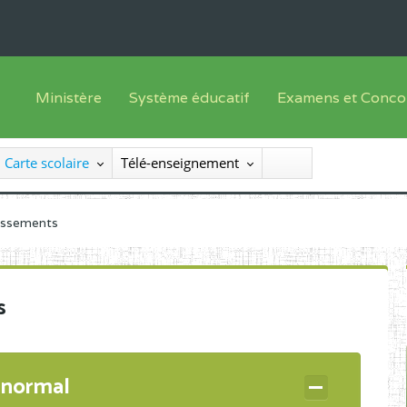
Ministère
Système éducatif
Examens et Conco
Sous sys
Le Ministre
Offre de formation
Inscriptions
Carte scolaire
Télé-enseignement
Sous sys
Le SEESEN
Progammes d'études
Liste des candidats
Inspection Générale des Services
Manuels scolaires
Résultats
lissements
Inspection Générale des Enseignements
Diplômes disponib
Administration Centrale
s
Services Déconcentrés
Organigramme
 normal