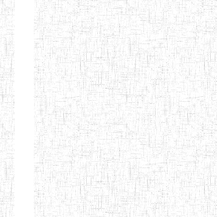
ANDREW'S BTTC
MODEL
08/09/2015
ENIEG
Pri
INCLUSIVE
BILINGUAL
TEACHER
TRAINING
INSTITUTE
CEFED/SPED/TTI
17/11/2008
ENIEG
Pri
SANTA
PTTC MBENGWI
06/08/1990
ENIEG
Pri
FULL GOSPEL
02/10/1998
ENIEG
Pri
BTTC MBENGWI