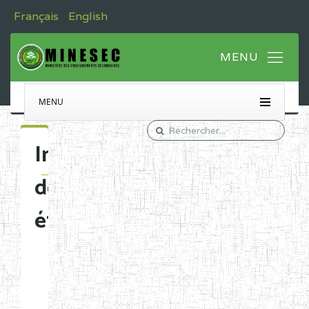
Français
English
MENU
Immatriculation
des
établissements
Etablissements