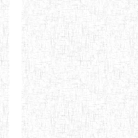
Début
Préc.
1
2
3
4
5
6
Suivant
Fin
Etablissements
d'enseignement
secondaire
technique
et
professionnel