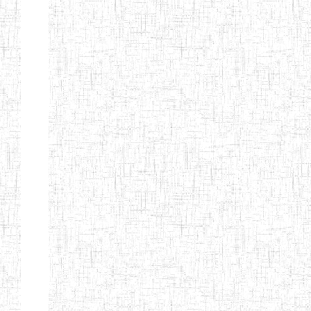
KING TEACHER
TRAINING
COLLEGE
ITCIG SENTTI
14/02/2007
ENIEG
Pri
CAMEROON
27/08/2015
ENIEG
Pri
INCLUSIVE
SPECIAL
EDUCATION
TEACHERS'
TRAINING AND
EMPOWERMENT
PROGRAMME
(CISETTEP)