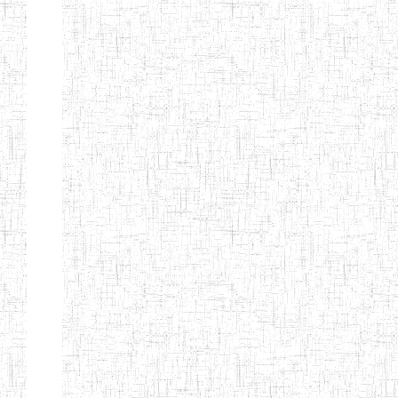
BAPTIST
08/08/1983
ENIEG
Pri
TEACHERS
TRAINING
COLLEGE
KENCHOLIA
15/09/2015
ENIEG
Pri
TEACHER'S
TRAINING
COLLEGE
"K.T.T.C NDOP"
ENIEG PRIVEE
01/09/2015
ENIEG
Pri
BILINGUE
LAIQUE LES
PERFORMANCES