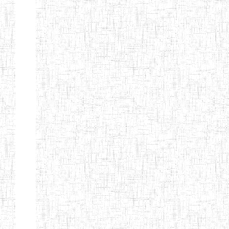
d'enseignement
normal
ENI
Chercher:
Effacer les filtres
Denomination
Type