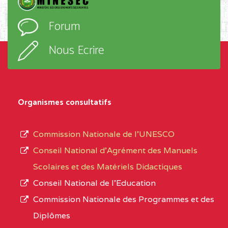
D'ENSEIGNEMENT
l’ordre
Forum
TECHNIQUE ADOLPH
d’enseignement,
KOLPING (COPAK) BP
le
Nous Ecrire
:33853 YAOUNDE
sous-
système,
CENTRE
COLLEGE
5JK
le
D'ENSEIGNEMENT
Organismes consultatifs
type
GENERAL ET
d’enseignement
PROFESSIONNEL
Commission Nationale de l’UNESCO
autorisé
(CEGEP) STE FOI BP
Conseil National d’Agrément des Manuels
et
:4740 YAOUNDE
Scolaires et des Matériels Didactiques
le
Conseil National de l’Education
CENTRE
COLLEGE PANAFRICAIN
5JK
numéro
Commission Nationale des Programmes et des
DE L'EXCELLENCE BP
d’immatriculation.
Diplômes
:4447 YAOUNDE