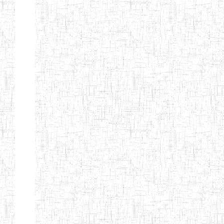
TTC TATUM
ST PIUS X
01/08/2000
ENIET
Pri
TECHNICAL
TEACHER
TRAINING
COLLEGE
TATUM
NIGHTINGALE
20/08/2013
ENIEG
Pri
TEACHER
TRAINING
COLLEGE
CHRIST THE
04/08/2010
ENIEG
Pri