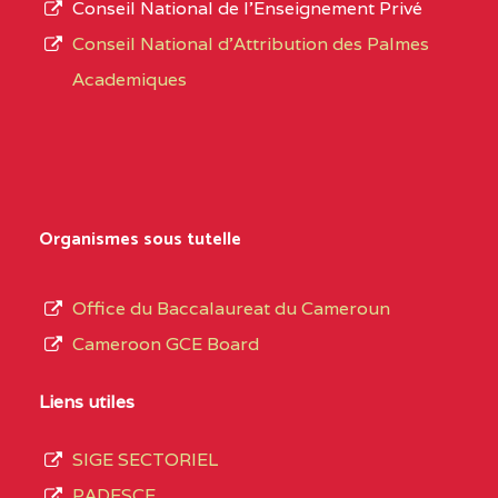
Conseil National de l’Enseignement Privé
L’offre
CENTRE
COLLEGE PRIVE
5JK
Conseil National d'Attribution des Palmes
d’éducation
CATHOLIQUE
Academiques
de
D'ENSEIGNEMENT
l’Enseignement
TECHNIQUE
Secondaire
INDUSTRIEL FEMININ
Général
MARIA GORETTI BP
au
Organismes sous tutelle
:1152 YAOUNDE
terme
des
CENTRE
COLLEGE PRIVE LAIC
5JK
Office du Baccalaureat du Cameroun
opérations
SAINT MICHEL
Cameroon GCE Board
d’immatriculation
ARCHANGE BP :10017
du
Liens utiles
YAOUNDE
mois
SIGE SECTORIEL
CENTRE
COMPLEXE SCOLAIRE
5JK
de
PADESCE