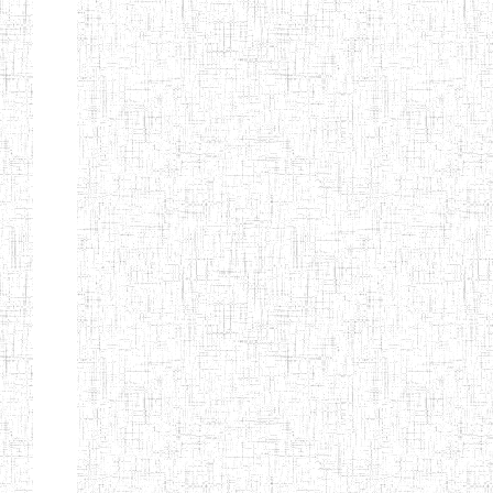
PEDAGOGIQUES
ENIEG DU HAUT
12/08/2013
ENIEG
Pri
NKAM
ENIEG BILINGUE
05/09/2003
ENIEG
Pri
DE L'IPEP DE
BANDJOUN
ENIEG PRIVEE
07/09/2012
ENIEG
Pri
NANFAH
ENPIEG TERESA
14/03/2014
ENIEG
Pri
JANE
ENIEG
04/08/2010
ENIEG
Pri