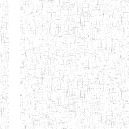
ALBERT
27/08/2015
ENIEG
Pri
TEACHERS'
TRAINING
INSTITUTE
CAMEROUN
(A.T.T.I.C)
NACHO
12/08/2010
ENIET
Pri
TECHNICAL
TEACHER
TRAINING
INSTITUTE
SAINT
28/12/2007
ENIEG
Pri