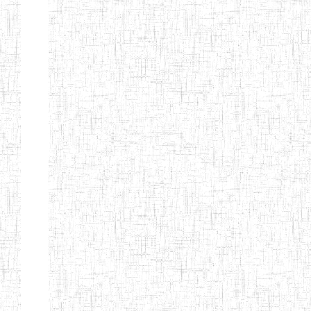
MODERNE
SAINTE MARIE
ENIEG PRIVEE
04/08/2010
ENIEG
Pri
BILINGUE LES
BOSONS
ENIEG BILINGUE
01/08/2014
ENIEG
Pri
LE NORMALIEN
CITOYEN
ENIEG BILINGUE
03/10/2012
ENIEG
Pri
CLAIRE
FONTAINE
Page 4 sur 13 Total: 307
Afficher