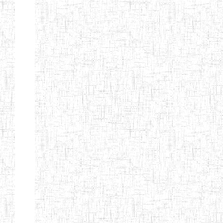
TTC TATUM
ST PIUS X
01/08/2000
ENIET
Pri
TECHNICAL
TEACHER
TRAINING
COLLEGE
TATUM
NIGHTINGALE
20/08/2013
ENIEG
Pri
TEACHER
TRAINING
COLLEGE
CHRIST THE
04/08/2010
ENIEG
Pri