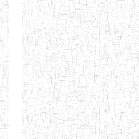
PEDAGOGIQUES
ENIEG DU HAUT
12/08/2013
ENIEG
Pri
NKAM
ENIEG BILINGUE
05/09/2003
ENIEG
Pri
DE L'IPEP DE
BANDJOUN
ENIEG PRIVEE
07/09/2012
ENIEG
Pri
NANFAH
ENPIEG TERESA
14/03/2014
ENIEG
Pri
JANE
ENIEG
04/08/2010
ENIEG
Pri