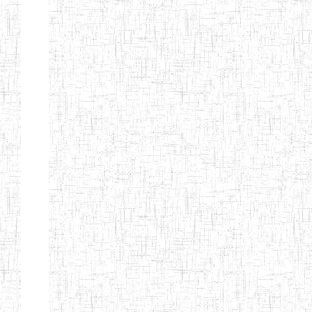
MODERNE
SAINTE MARIE
ENIEG PRIVEE
04/08/2010
ENIEG
Pri
BILINGUE LES
BOSONS
ENIEG BILINGUE
01/08/2014
ENIEG
Pri
LE NORMALIEN
CITOYEN
ENIEG BILINGUE
03/10/2012
ENIEG
Pri
CLAIRE
FONTAINE
Page 4 sur 13 Total: 307
Afficher