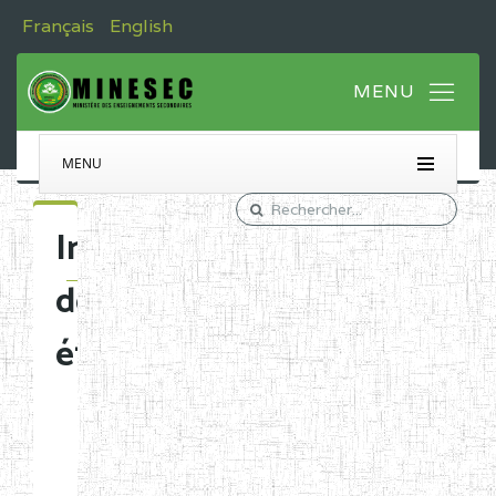
Français
English
MENU
Immatriculation
des
établissements
Etablissements