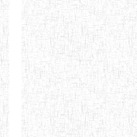
ANDREW'S BTTC
MODEL
08/09/2015
ENIEG
Pri
INCLUSIVE
BILINGUAL
TEACHER
TRAINING
INSTITUTE
CEFED/SPED/TTI
17/11/2008
ENIEG
Pri
SANTA
PTTC MBENGWI
06/08/1990
ENIEG
Pri
FULL GOSPEL
02/10/1998
ENIEG
Pri
BTTC MBENGWI