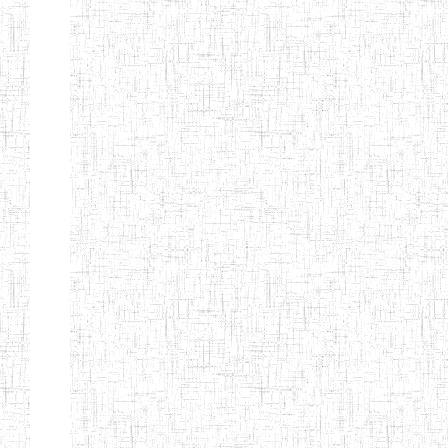
d'enseignement
normal
ENI
Chercher:
Effacer les filtres
Denomination
Type