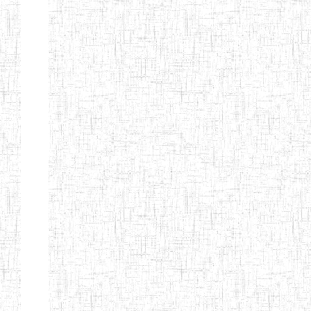
ALBERT
27/08/2015
ENIEG
Pri
TEACHERS'
TRAINING
INSTITUTE
CAMEROUN
(A.T.T.I.C)
NACHO
12/08/2010
ENIET
Pri
TECHNICAL
TEACHER
TRAINING
INSTITUTE
SAINT
28/12/2007
ENIEG
Pri