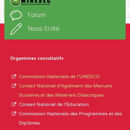
D'ENSEIGNEMENT
l’ordre
Forum
TECHNIQUE ADOLPH
d’enseignement,
KOLPING (COPAK) BP
le
Nous Ecrire
:33853 YAOUNDE
sous-
système,
CENTRE
COLLEGE
5JK
le
D'ENSEIGNEMENT
Organismes consultatifs
type
GENERAL ET
d’enseignement
PROFESSIONNEL
Commission Nationale de l’UNESCO
autorisé
(CEGEP) STE FOI BP
Conseil National d’Agrément des Manuels
et
:4740 YAOUNDE
Scolaires et des Matériels Didactiques
le
Conseil National de l’Education
CENTRE
COLLEGE PANAFRICAIN
5JK
numéro
Commission Nationale des Programmes et des
DE L'EXCELLENCE BP
d’immatriculation.
Diplômes
:4447 YAOUNDE