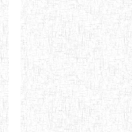
Début
Préc.
1
2
3
4
5
6
Suivant
Fin
Etablissements
d'enseignement
secondaire
technique
et
professionnel