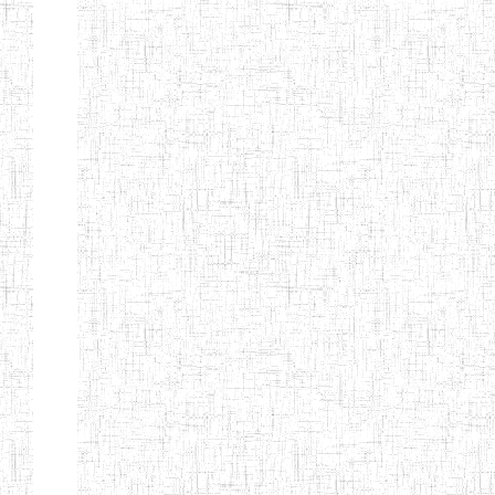
BAPTIST
08/08/1983
ENIEG
Pri
TEACHERS
TRAINING
COLLEGE
KENCHOLIA
15/09/2015
ENIEG
Pri
TEACHER'S
TRAINING
COLLEGE
"K.T.T.C NDOP"
ENIEG PRIVEE
01/09/2015
ENIEG
Pri
BILINGUE
LAIQUE LES
PERFORMANCES