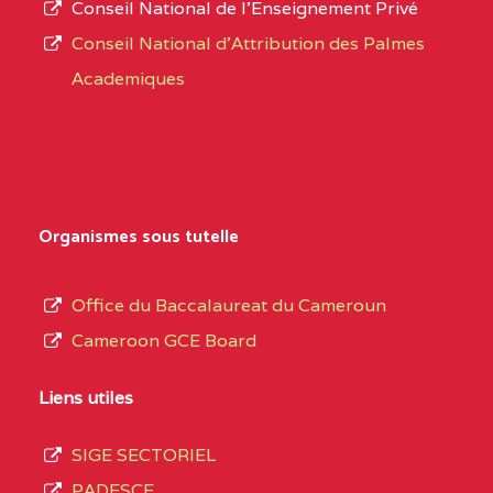
Conseil National de l’Enseignement Privé
L’offre
CENTRE
COLLEGE PRIVE
5JK
Conseil National d'Attribution des Palmes
d’éducation
CATHOLIQUE
Academiques
de
D'ENSEIGNEMENT
l’Enseignement
TECHNIQUE
Secondaire
INDUSTRIEL FEMININ
Général
MARIA GORETTI BP
au
Organismes sous tutelle
:1152 YAOUNDE
terme
des
CENTRE
COLLEGE PRIVE LAIC
5JK
Office du Baccalaureat du Cameroun
opérations
SAINT MICHEL
Cameroon GCE Board
d’immatriculation
ARCHANGE BP :10017
du
Liens utiles
YAOUNDE
mois
SIGE SECTORIEL
CENTRE
COMPLEXE SCOLAIRE
5JK
de
PADESCE