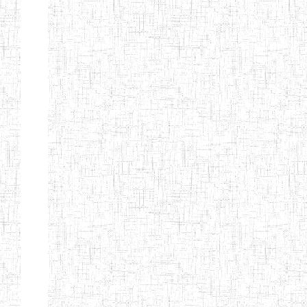
KING TEACHER
TRAINING
COLLEGE
ITCIG SENTTI
14/02/2007
ENIEG
Pri
CAMEROON
27/08/2015
ENIEG
Pri
INCLUSIVE
SPECIAL
EDUCATION
TEACHERS'
TRAINING AND
EMPOWERMENT
PROGRAMME
(CISETTEP)