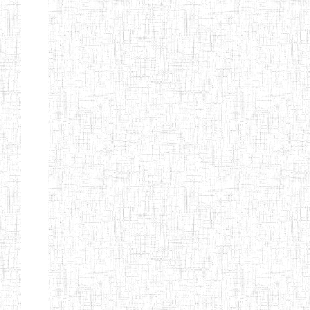
ALBERT
27/08/2015
ENIEG
Pri
TEACHERS'
TRAINING
INSTITUTE
CAMEROUN
(A.T.T.I.C)
NACHO
12/08/2010
ENIET
Pri
TECHNICAL
TEACHER
TRAINING
INSTITUTE
SAINT
28/12/2007
ENIEG
Pri