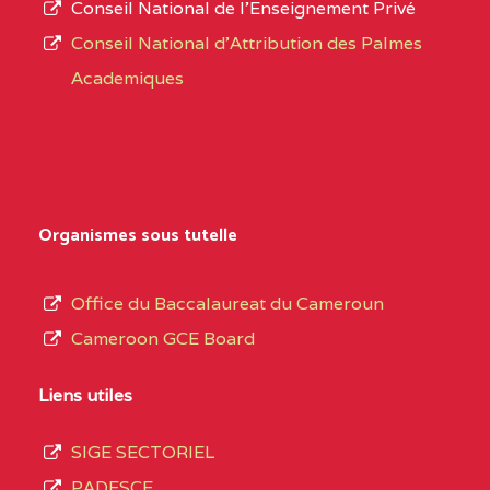
Conseil National de l’Enseignement Privé
L’offre
CENTRE
COLLEGE PRIVE
5JK
Conseil National d'Attribution des Palmes
d’éducation
CATHOLIQUE
Academiques
de
D'ENSEIGNEMENT
l’Enseignement
TECHNIQUE
Secondaire
INDUSTRIEL FEMININ
Général
MARIA GORETTI BP
au
Organismes sous tutelle
:1152 YAOUNDE
terme
des
CENTRE
COLLEGE PRIVE LAIC
5JK
Office du Baccalaureat du Cameroun
opérations
SAINT MICHEL
Cameroon GCE Board
d’immatriculation
ARCHANGE BP :10017
du
Liens utiles
YAOUNDE
mois
SIGE SECTORIEL
CENTRE
COMPLEXE SCOLAIRE
5JK
de
PADESCE