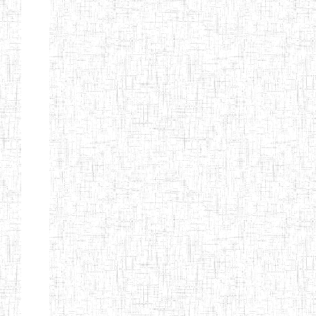
Début
Préc.
1
2
3
4
5
6
Suivant
Fin
Etablissements
d'enseignement
secondaire
technique
et
professionnel