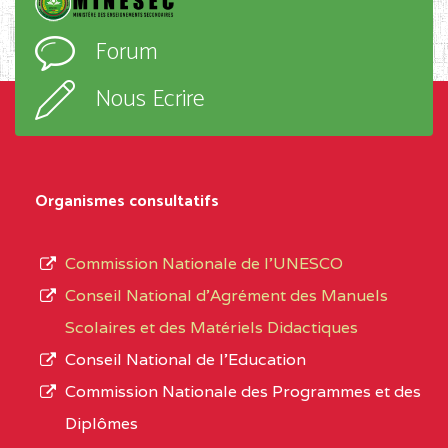
D'ENSEIGNEMENT
l’ordre
Forum
TECHNIQUE ADOLPH
d’enseignement,
KOLPING (COPAK) BP
le
Nous Ecrire
:33853 YAOUNDE
sous-
système,
CENTRE
COLLEGE
5JK
le
D'ENSEIGNEMENT
Organismes consultatifs
type
GENERAL ET
d’enseignement
PROFESSIONNEL
Commission Nationale de l’UNESCO
autorisé
(CEGEP) STE FOI BP
Conseil National d’Agrément des Manuels
et
:4740 YAOUNDE
Scolaires et des Matériels Didactiques
le
Conseil National de l’Education
CENTRE
COLLEGE PANAFRICAIN
5JK
numéro
Commission Nationale des Programmes et des
DE L'EXCELLENCE BP
d’immatriculation.
Diplômes
:4447 YAOUNDE