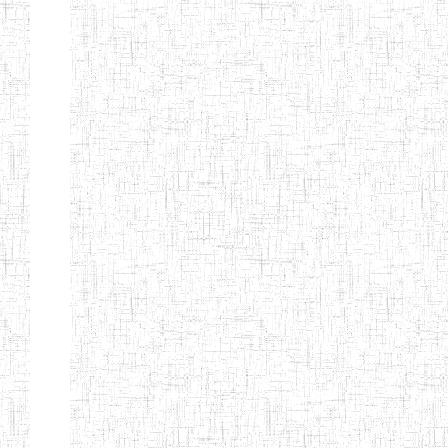
TTC TATUM
ST PIUS X
01/08/2000
ENIET
Pri
TECHNICAL
TEACHER
TRAINING
COLLEGE
TATUM
NIGHTINGALE
20/08/2013
ENIEG
Pri
TEACHER
TRAINING
COLLEGE
CHRIST THE
04/08/2010
ENIEG
Pri