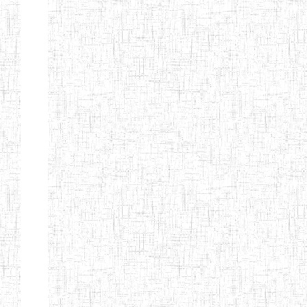
MODERNE
SAINTE MARIE
ENIEG PRIVEE
04/08/2010
ENIEG
Pri
BILINGUE LES
BOSONS
ENIEG BILINGUE
01/08/2014
ENIEG
Pri
LE NORMALIEN
CITOYEN
ENIEG BILINGUE
03/10/2012
ENIEG
Pri
CLAIRE
FONTAINE
Page 4 sur 13 Total: 307
Afficher