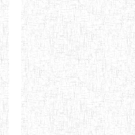
ANDREW'S BTTC
MODEL
08/09/2015
ENIEG
Pri
INCLUSIVE
BILINGUAL
TEACHER
TRAINING
INSTITUTE
CEFED/SPED/TTI
17/11/2008
ENIEG
Pri
SANTA
PTTC MBENGWI
06/08/1990
ENIEG
Pri
FULL GOSPEL
02/10/1998
ENIEG
Pri
BTTC MBENGWI