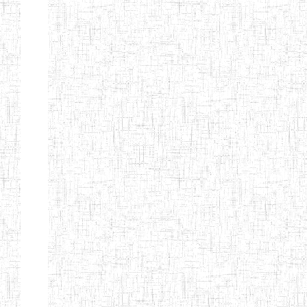
BAPTIST
08/08/1983
ENIEG
Pri
TEACHERS
TRAINING
COLLEGE
KENCHOLIA
15/09/2015
ENIEG
Pri
TEACHER'S
TRAINING
COLLEGE
"K.T.T.C NDOP"
ENIEG PRIVEE
01/09/2015
ENIEG
Pri
BILINGUE
LAIQUE LES
PERFORMANCES