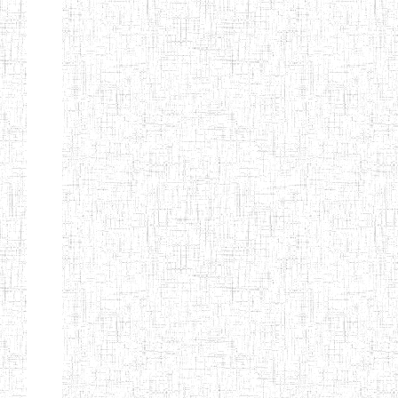
PEDAGOGIQUES
ENIEG DU HAUT
12/08/2013
ENIEG
Pri
NKAM
ENIEG BILINGUE
05/09/2003
ENIEG
Pri
DE L'IPEP DE
BANDJOUN
ENIEG PRIVEE
07/09/2012
ENIEG
Pri
NANFAH
ENPIEG TERESA
14/03/2014
ENIEG
Pri
JANE
ENIEG
04/08/2010
ENIEG
Pri