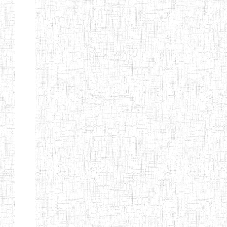
d'enseignement
normal
ENI
Chercher:
Effacer les filtres
Denomination
Type