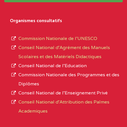
système,
EXTREME-
LYCEE TECHNIQUE DE
0CL
le
Organismes consultatifs
NORD
MERI
type
d’enseignement
0CM1TEFD100504110
(1)
Commission Nationale de l’UNESCO
autorisé
Conseil National d’Agrément des Manuels
EXTREME-
CETIC DE LOULOU
0CM
et
Scolaires et des Matériels Didactiques
NORD
le
Conseil National de l’Education
numéro
0CN1TEFD101094115
(1)
Commission Nationale des Programmes et des
d’immatriculation.
Diplômes
EXTREME-
CETIC DE PETTE
0CN
Conseil National de l’Enseignement Privé
L’offre
NORD
Conseil National d'Attribution des Palmes
d’éducation
0EI1TEFD100495110
(1)
Academiques
de
l’Enseignement
EXTREME-
CETIC DE GOULFEY
0EI