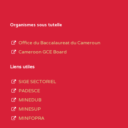
Secondaire
NORD
Général
0EK1TEFD110526096
(1)
au
Organismes sous tutelle
terme
EXTREME-
LYCEE TECHNIQUE DE
0EK
des
Office du Baccalaureat du Cameroun
NORD
KOUSSERI
opérations
Cameroon GCE Board
d’immatriculation
0EL1TEFD100503113
(1)
du
Liens utiles
EXTREME-
CETIC DE LOGONE
0EL
mois
NORD
BIRNI
SIGE SECTORIEL
de
PADESCE
septembre
0EM1TEFD100507113
(1)
MINEDUB
2020
MINESUP
EXTREME-
CETIC DE MAKARY
0EM
compte
MINFOPRA
NORD
3408