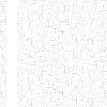
d'enseignement
normal
ENI
Chercher:
Effacer les filtres
Denomination
Type