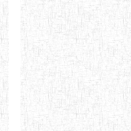
Etablissements
d'enseignement
secondaire
technique
et
professionnel
ESTP
Etablissements
d'enseignement