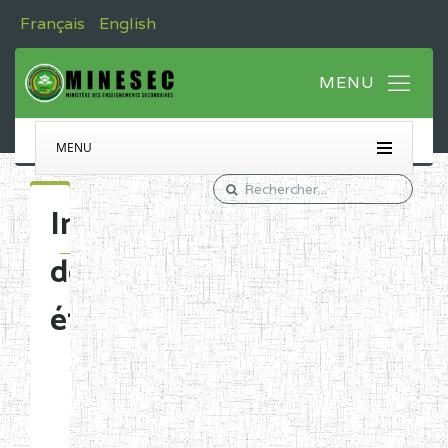
Français
English
MENU
Immatriculation
des
établissements
Etablissements