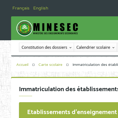
Français
English
Constitution des dossiers
Calendrier scolaire
Accueil
Carte scolaire
Immatriculation des étab
Immatriculation des établissement
Etablissements d'enseignement