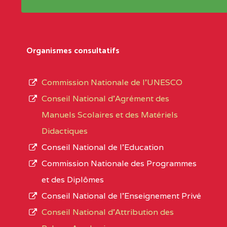
Répertoire sont publiées chaque année et po
Région
Les établissements sont listés par Région, D
Département
références des textes de création ou de tran
Organismes consultatifs
pour le secteur privé, l’ordre d’enseignemen
Arrondissement
autorisé et le numéro d’immatriculation.
Commission Nationale de l’UNESCO
Noms
Conseil National d’Agrément des
L’offre d’éducation de
l’Enseignement Secon
Localité
Manuels Scolaires et des Matériels
d’immatriculation du mois de septembre 2020
Didactiques
suit :
Conseil National de l’Education
Région
Noms
1950 établissements publics
fonctionnels
Commission Nationale des Programmes
895 CES dont 86 Bilingues
et des Diplômes
AGES COMPREHENSIVE BILINGUAL HIG
1055 Lycées dont 351 Bilingues
Conseil National de l’Enseignement Privé
72 établissements avec section bilingue 
SUD-OUEST
AGES COMPREHENSIVE BIL
Conseil National d'Attribution des
SCHOOL BP :495 KUMBA