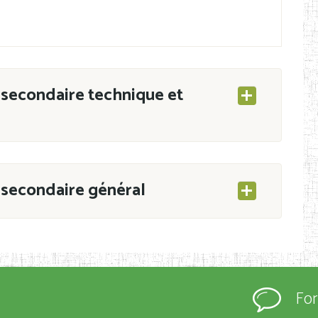
secondaire technique et
secondaire général
ESEC/CAB du 21 mars 2011 portant ouverture
s d’Enseignement Secondaire et Normal (RNE),
Fo
s régulièrement immatriculés et inscrits au