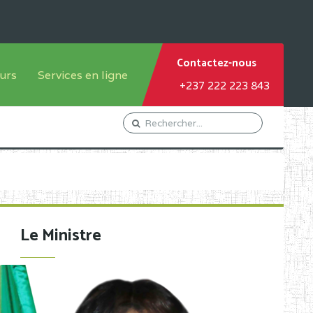
Contactez-nous
urs
Services en ligne
+237 222 223 843
tème francophone
Orientation Conseil
tème anglophone
Gestion du Personnel
Gestion du matricule des
élèves
les
Demande d'actes certificatifs
Le Ministre
Demande de subvention
Acceder au Mail pro