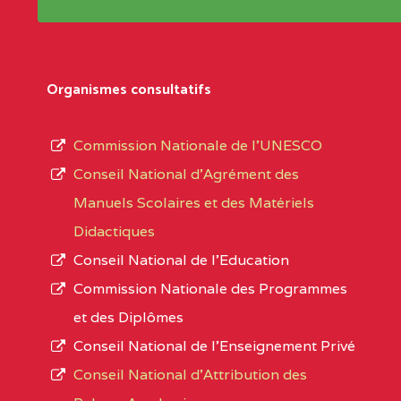
Répertoire sont publiées chaque année et po
Région
Les établissements sont listés par Région, D
Département
références des textes de création ou de tran
Organismes consultatifs
pour le secteur privé, l’ordre d’enseignemen
Arrondissement
autorisé et le numéro d’immatriculation.
Commission Nationale de l’UNESCO
Noms
Conseil National d’Agrément des
L’offre d’éducation de
l’Enseignement Secon
Localité
Manuels Scolaires et des Matériels
d’immatriculation du mois de septembre 2020
Didactiques
suit :
Conseil National de l’Education
Région
Noms
1950 établissements publics
fonctionnels
Commission Nationale des Programmes
895 CES dont 86 Bilingues
et des Diplômes
0CC1TEFD100484110
(1)
1055 Lycées dont 351 Bilingues
Conseil National de l’Enseignement Privé
72 établissements avec section bilingue 
EXTREME-
CETIC DE BOGO
Conseil National d'Attribution des
NORD