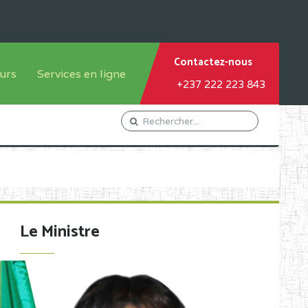
Contactez-nous
urs
Services en ligne
+237 222 223 843
tème francophone
Orientation Conseil
tème anglophone
Gestion du Personnel
Gestion du matricule des
élèves
les
Demande d'actes certificatifs
Le Ministre
Demande de subvention
Acceder au Mail pro