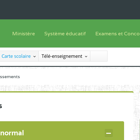
Ministère
Système éducatif
Examens et Conco
Sous sys
Le Ministre
Offre de formation
Inscriptions
Carte scolaire
Télé-enseignement
Sous sys
Le SEESEN
Progammes d'études
Liste des candidats
Inspection Générale des Services
Manuels scolaires
Résultats
lissements
Inspection Générale des Enseignements
Diplômes disponib
Administration Centrale
s
Services Déconcentrés
Organigramme
 normal