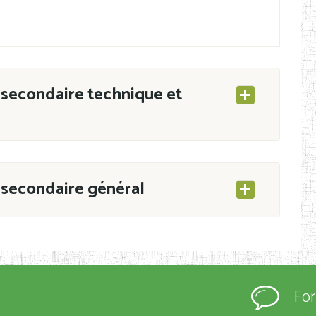
secondaire technique et
secondaire général
ESEC/CAB du 21 mars 2011 portant ouverture
s d’Enseignement Secondaire et Normal (RNE),
Fo
s régulièrement immatriculés et inscrits au