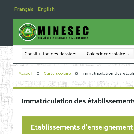
Français
English
Constitution des dossiers
Calendrier scolaire
Accueil
Carte scolaire
Immatriculation des étab
Immatriculation des établissement
Etablissements d'enseignement