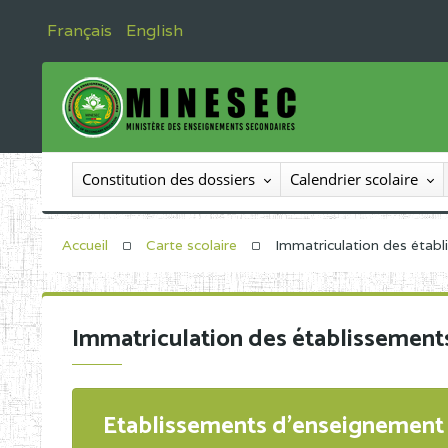
Français
English
Constitution des dossiers
Calendrier scolaire
Accueil
Carte scolaire
Immatriculation des étab
Immatriculation des établissement
Etablissements d'enseignement