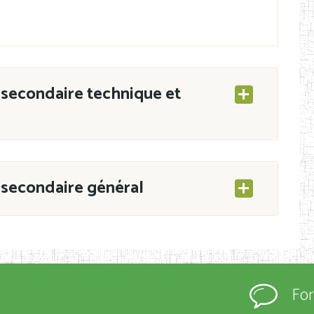
secondaire technique et
secondaire général
ESEC/CAB du 21 mars 2011 portant ouverture
s d’Enseignement Secondaire et Normal (RNE),
Fo
s régulièrement immatriculés et inscrits au