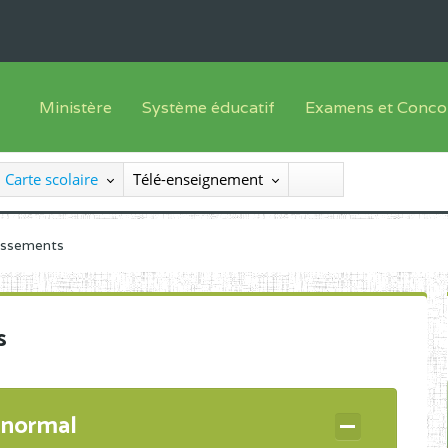
Ministère
Système éducatif
Examens et Conco
Sous sys
Le Ministre
Offre de formation
Inscriptions
Carte scolaire
Télé-enseignement
Sous sys
Le SEESEN
Progammes d'études
Liste des candidats
Inspection Générale des Services
Manuels scolaires
Résultats
lissements
Inspection Générale des Enseignements
Diplômes disponib
Administration Centrale
s
Services Déconcentrés
Organigramme
 normal