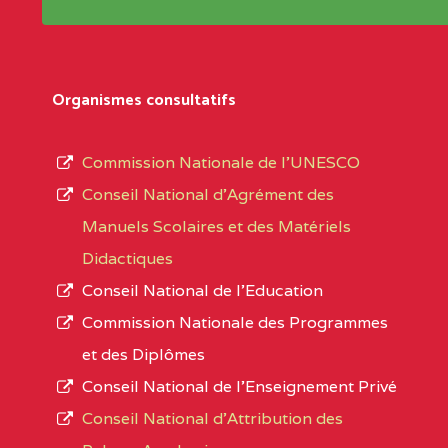
Répertoire sont publiées chaque année et po
Région
Les établissements sont listés par Région, D
Département
références des textes de création ou de tran
Organismes consultatifs
pour le secteur privé, l’ordre d’enseignemen
Arrondissement
autorisé et le numéro d’immatriculation.
Commission Nationale de l’UNESCO
Noms
Conseil National d’Agrément des
L’offre d’éducation de
l’Enseignement Secon
Localité
Manuels Scolaires et des Matériels
d’immatriculation du mois de septembre 2020
Didactiques
suit :
Conseil National de l’Education
Région
Noms
1950 établissements publics
fonctionnels
Commission Nationale des Programmes
895 CES dont 86 Bilingues
et des Diplômes
ADAMAOUA
INSTITUT POLYVALENT BIL
1055 Lycées dont 351 Bilingues
Conseil National de l’Enseignement Privé
PINTADES BP :
72 établissements avec section bilingue 
Conseil National d'Attribution des
ADAMAOUA
COLLEGE PRIVE LAIC POLY