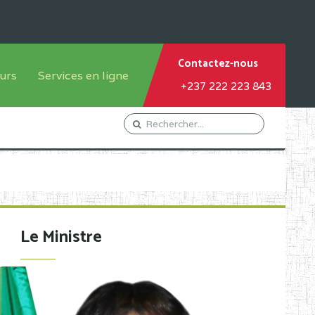
Contactez-nous
urs
Services en ligne
+237 222 223 843
tème francophone
Orientation Conseil
tème anglophone
Gestion du Personnel
Gestion du matricule des
élèves
les
Demande d'actes certificatifs
Le Ministre
Demande de subvention
Acceder au Mail pro