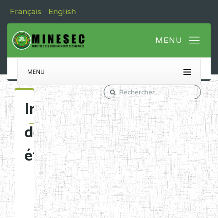
Français
English
MENU
Immatriculation
des
établissements
Etablissements