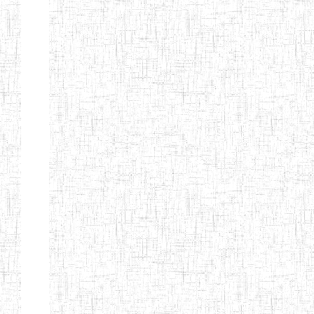
Etablissements
d'enseignement
secondaire
technique
et
professionnel
ESTP
Etablissements
d'enseignement