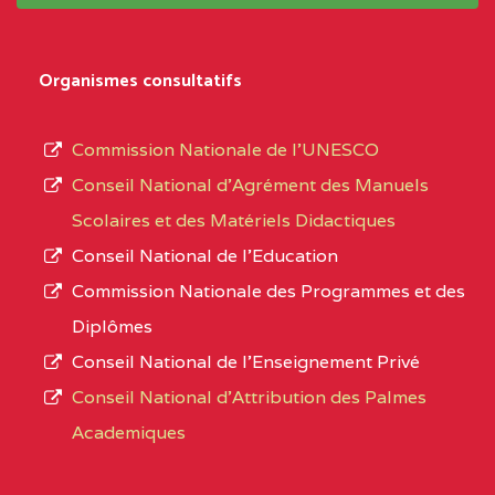
système,
CENTRE
COLLEGE PRIVE LAIC
5EK
le
Organismes consultatifs
NDOMO BP :1154
type
Douala
d’enseignement
Commission Nationale de l’UNESCO
autorisé
CENTRE
COLLEGE PRIVE
5EL
Conseil National d’Agrément des Manuels
et
CATHOLIQUE JOSPEH
Scolaires et des Matériels Didactiques
le
STINTZI BP :53 OBALA
Conseil National de l’Education
numéro
Commission Nationale des Programmes et des
CENTRE
COLLEGE PRIVE LAIC LE
5EL
d’immatriculation.
Diplômes
MAGNIFICAT BP :20427
Conseil National de l’Enseignement Privé
L’offre
YDE
Conseil National d'Attribution des Palmes
d’éducation
CENTRE
INSTITUT AGRICOLE
5EL
Academiques
de
D'OBALA BP :233 OBALA
l’Enseignement