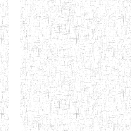
d'enseignement
normal
ENI
Chercher:
Effacer les filtres
Denomination
Type