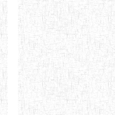
Etablissements
d'enseignement
secondaire
technique
et
professionnel
ESTP
Etablissements
d'enseignement