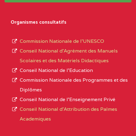
système,
CENTRE
COLLEGE
5JK
le
D'ENSEIGNEMENT
Organismes consultatifs
type
GENERAL ET
d’enseignement
PROFESSIONNEL
Commission Nationale de l’UNESCO
autorisé
(CEGEP) STE FOI BP
Conseil National d’Agrément des Manuels
et
:4740 YAOUNDE
Scolaires et des Matériels Didactiques
le
Conseil National de l’Education
CENTRE
COLLEGE PANAFRICAIN
5JK
numéro
Commission Nationale des Programmes et des
DE L'EXCELLENCE BP
d’immatriculation.
Diplômes
:4447 YAOUNDE
Conseil National de l’Enseignement Privé
L’offre
CENTRE
COLLEGE PRIVE
5JK
Conseil National d'Attribution des Palmes
d’éducation
CATHOLIQUE
Academiques
de
D'ENSEIGNEMENT
l’Enseignement