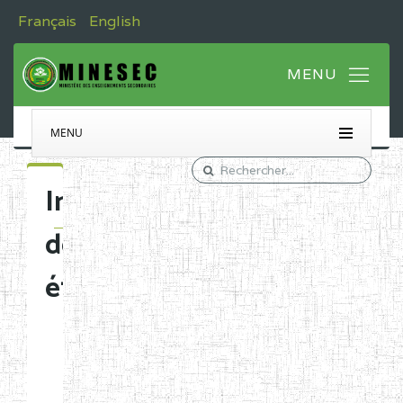
Français
English
MENU
Immatriculation
des
établissements
Etablissements