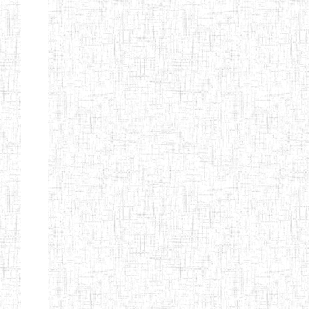
d'enseignement
normal
ENI
Chercher:
Effacer les filtres
Denomination
Type