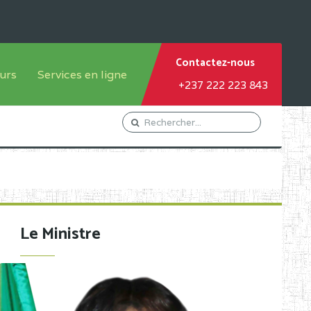
Contactez-nous
urs
Services en ligne
+237 222 223 843
tème francophone
Orientation Conseil
tème anglophone
Gestion du Personnel
Gestion du matricule des
élèves
les
Demande d'actes certificatifs
Le Ministre
Demande de subvention
Acceder au Mail pro