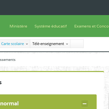
Ministère
Système éducatif
Examens et Conco
Sous sys
Le Ministre
Offre de formation
Inscriptions
Carte scolaire
Télé-enseignement
Sous sys
Le SEESEN
Progammes d'études
Liste des candidats
Inspection Générale des Services
Manuels scolaires
Résultats
lissements
Inspection Générale des Enseignements
Diplômes disponib
Administration Centrale
s
Services Déconcentrés
Organigramme
 normal