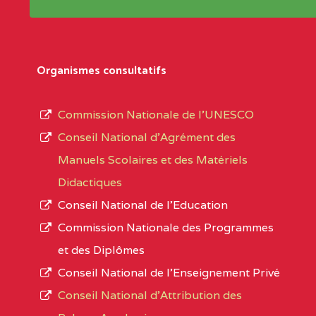
Répertoire sont publiées chaque année et po
Région
Les établissements sont listés par Région, D
Département
références des textes de création ou de tran
Organismes consultatifs
pour le secteur privé, l’ordre d’enseignemen
Arrondissement
autorisé et le numéro d’immatriculation.
Commission Nationale de l’UNESCO
Noms
Conseil National d’Agrément des
L’offre d’éducation de
l’Enseignement Secon
Localité
Manuels Scolaires et des Matériels
d’immatriculation du mois de septembre 2020
Didactiques
suit :
Conseil National de l’Education
Région
Noms
1950 établissements publics
fonctionnels
Commission Nationale des Programmes
895 CES dont 86 Bilingues
et des Diplômes
ADAMAOUA
INSTITUT POLYVALENT BIL
1055 Lycées dont 351 Bilingues
Conseil National de l’Enseignement Privé
PINTADES BP :
72 établissements avec section bilingue 
Conseil National d'Attribution des
ADAMAOUA
COLLEGE PRIVE LAIC POLY