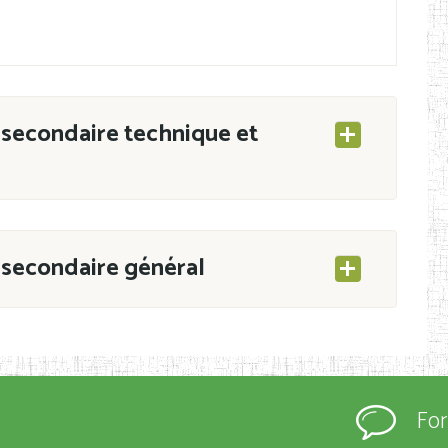
secondaire technique et
secondaire général
ESEC/CAB du 21 mars 2011 portant ouverture
s d’Enseignement Secondaire et Normal (RNE),
Fo
s régulièrement immatriculés et inscrits au