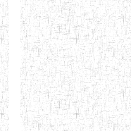
d'enseignement
normal
ENI
Chercher:
Effacer les filtres
Denomination
Type