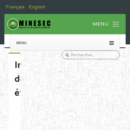
Français
English
MENU
Immatriculation
des
établissements
Etablissements