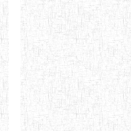
Etablissements
d'enseignement
secondaire
technique
et
professionnel
ESTP
Etablissements
d'enseignement