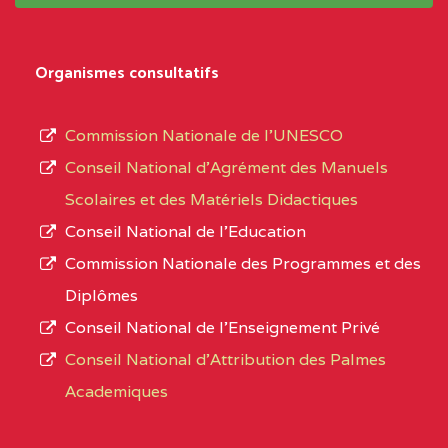
système,
CENTRE
COLLEGE
5JK
le
D'ENSEIGNEMENT
Organismes consultatifs
type
GENERAL ET
d’enseignement
PROFESSIONNEL
Commission Nationale de l’UNESCO
autorisé
(CEGEP) STE FOI BP
Conseil National d’Agrément des Manuels
et
:4740 YAOUNDE
Scolaires et des Matériels Didactiques
le
Conseil National de l’Education
CENTRE
COLLEGE PANAFRICAIN
5JK
numéro
Commission Nationale des Programmes et des
DE L'EXCELLENCE BP
d’immatriculation.
Diplômes
:4447 YAOUNDE
Conseil National de l’Enseignement Privé
L’offre
CENTRE
COLLEGE PRIVE
5JK
Conseil National d'Attribution des Palmes
d’éducation
CATHOLIQUE
Academiques
de
D'ENSEIGNEMENT
l’Enseignement