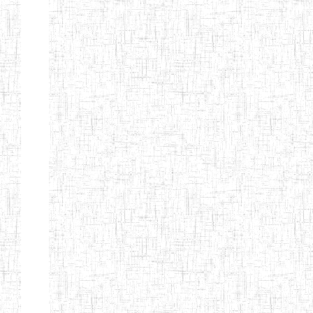
Etablissements
d'enseignement
secondaire
technique
et
professionnel
ESTP
Etablissements
d'enseignement