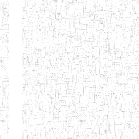
d'enseignement
normal
ENI
Chercher:
Effacer les filtres
Denomination
Type