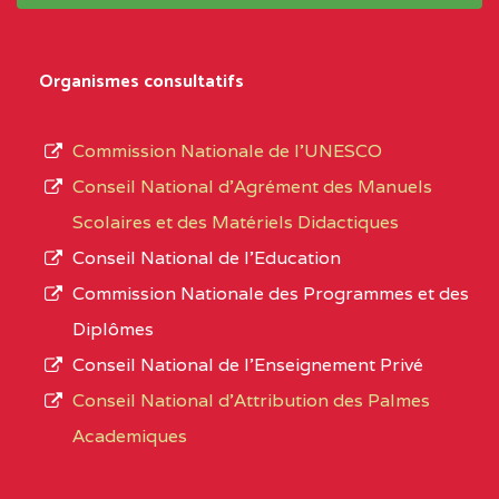
système,
CENTRE
COLLEGE
5JK
le
D'ENSEIGNEMENT
Organismes consultatifs
type
GENERAL ET
d’enseignement
PROFESSIONNEL
Commission Nationale de l’UNESCO
autorisé
(CEGEP) STE FOI BP
Conseil National d’Agrément des Manuels
et
:4740 YAOUNDE
Scolaires et des Matériels Didactiques
le
Conseil National de l’Education
CENTRE
COLLEGE PANAFRICAIN
5JK
numéro
Commission Nationale des Programmes et des
DE L'EXCELLENCE BP
d’immatriculation.
Diplômes
:4447 YAOUNDE
Conseil National de l’Enseignement Privé
L’offre
CENTRE
COLLEGE PRIVE
5JK
Conseil National d'Attribution des Palmes
d’éducation
CATHOLIQUE
Academiques
de
D'ENSEIGNEMENT
l’Enseignement