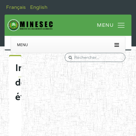
Français
English
MENU
Immatriculation
des
établissements
Etablissements