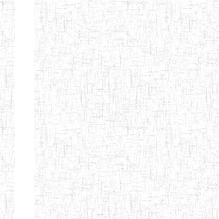
GTTC
03/11/1983
ENIEG
Public
MAMFE
GBTTC
25/08/1978
ENIEG
Public
KUMBA
GTTTC
13/08/2013
ENIET
Public
KUMBA
GTTC AKWA-
27/08/2013
ENIEG
Public
BAKASSI
GTTC
01/08/1997
ENIEG
Public
MUNDEMBA
Page 13 sur 13 Total: 307
Afficher