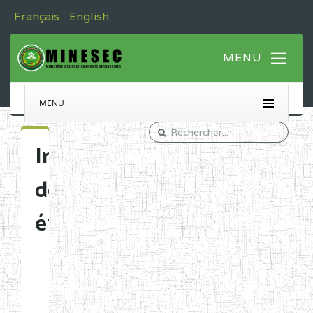
Français
English
MENU
Immatriculation
des
établissements
Etablissements