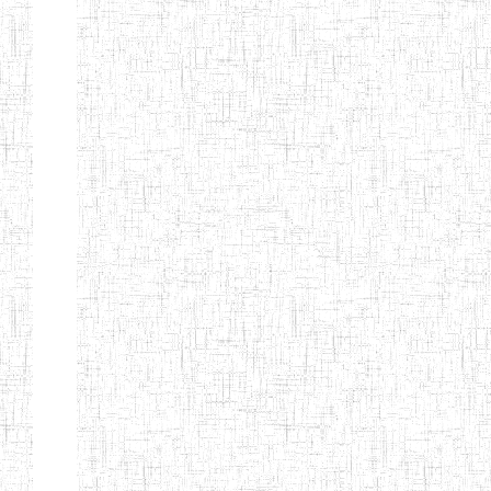
d'enseignement
normal
ENI
Chercher:
Effacer les filtres
Denomination
Type