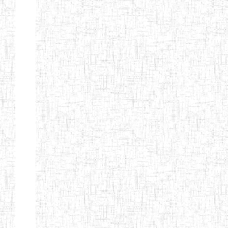
Nature
Arrondissement
Denomination
Création
Type
Nature
GTTC
08/12/1997
ENIEG
Public
BANGEM
GTTC
25/09/2000
ENIEG
Public
FONTEM