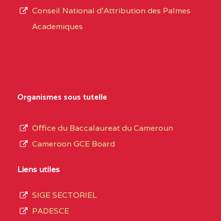
Conseil National d'Attribution des Palmes
d’éducation
BAPTIST COMPREHENSIVE COLLEGE BUEA
Academiques
de
SUD-OUEST
BAPTIST
6CC
l’Enseignement
COMPREHENSIVE
Secondaire
COLLEGE BUEA BP :
Général
au
BILINGUAL TECHNICAL COLLEGE CHRIST 
Organismes sous tutelle
terme
CENTRE
BILINGUAL TECHNICAL
5LE
des
Office du Baccalaureat du Cameroun
COLLEGE CHRIST
opérations
Cameroon GCE Board
WINNERS BP :
d’immatriculation
du
Liens utiles
BP :2142 DOUALA
(1)
mois
SIGE SECTORIEL
de
LITTORAL
BP :2142 DOUALA
7IJ
PADESCE
septembre