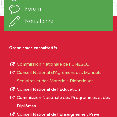
l’ordre
Forum
d’enseignement,
SUD-OUEST
BAIRD MEMORIAL
6CC
le
COLLEGE BP :403 BUEA
Nous Ecrire
sous-
BALI COMMUNITY HIGH SCHOOL BP :
(1)
système,
le
NORD-
BALI COMMUNITY HIGH
3JE
Organismes consultatifs
type
OUEST
SCHOOL BP :
d’enseignement
Commission Nationale de l’UNESCO
BAPTIST COMPREHENSIVE COLLEGE ( BCHS
autorisé
Conseil National d’Agrément des Manuels
BAMENDA
(1)
et
Scolaires et des Matériels Didactiques
le
NORD-
BAPTIST
3JJ
Conseil National de l’Education
numéro
OUEST
COMPREHENSIVE
Commission Nationale des Programmes et des
d’immatriculation.
COLLEGE ( BCHS ) BP :01
Diplômes
BAMENDA
Conseil National de l’Enseignement Privé
L’offre