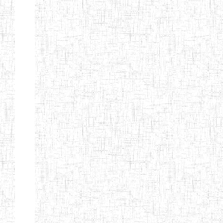
Début
Préc.
4
5
6
7
8
9
13
Suivant
Fin
Etablissements
d'enseignement
secondaire
technique
et
professionnel