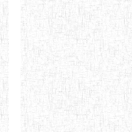
d'enseignement
normal
ENI
Chercher:
Effacer les filtres
Denomination
Type