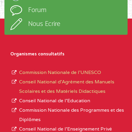
l’ordre
Forum
OBALA
d’enseignement,
le
Nous Ecrire
CENTRE
CEGTI ST BENOIT DE
5EK
sous-
TALA BP :25 MONATELE
système,
CENTRE
COLLEGE PRIVE LAIC
5EK
le
Organismes consultatifs
NDOMO BP :1154
type
Douala
d’enseignement
Commission Nationale de l’UNESCO
autorisé
CENTRE
COLLEGE PRIVE
5EL
Conseil National d’Agrément des Manuels
et
CATHOLIQUE JOSPEH
Scolaires et des Matériels Didactiques
le
STINTZI BP :53 OBALA
Conseil National de l’Education
numéro
Commission Nationale des Programmes et des
CENTRE
COLLEGE PRIVE LAIC LE
5EL
d’immatriculation.
Diplômes
MAGNIFICAT BP :20427
Conseil National de l’Enseignement Privé
L’offre
YDE