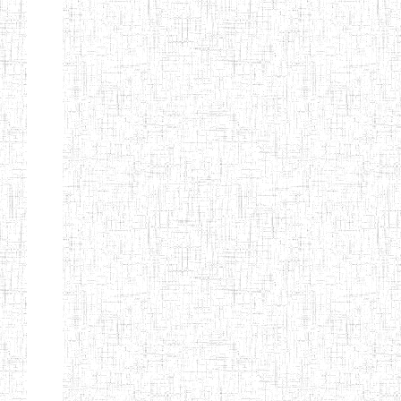
Début
Préc.
4
5
6
7
8
9
13
Suivant
Fin
Etablissements
d'enseignement
secondaire
technique
et
professionnel