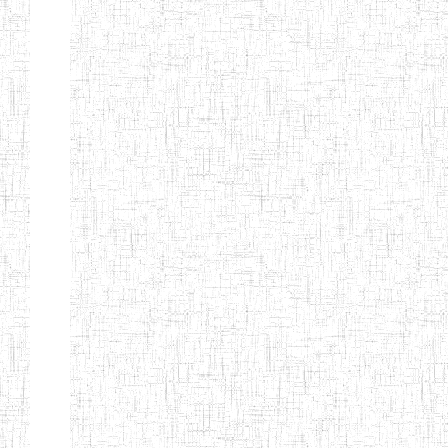
Nature
Arrondissement
Denomination
Création
Type
Nature
GTTC
08/12/1997
ENIEG
Public
BANGEM
GTTC
25/09/2000
ENIEG
Public
FONTEM