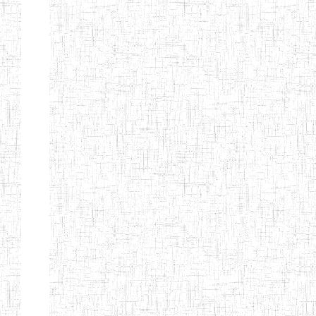
GTTC
03/11/1983
ENIEG
Public
MAMFE
GBTTC
25/08/1978
ENIEG
Public
KUMBA
GTTTC
13/08/2013
ENIET
Public
KUMBA
GTTC AKWA-
27/08/2013
ENIEG
Public
BAKASSI
GTTC
01/08/1997
ENIEG
Public
MUNDEMBA
Page 13 sur 13 Total: 307
Afficher