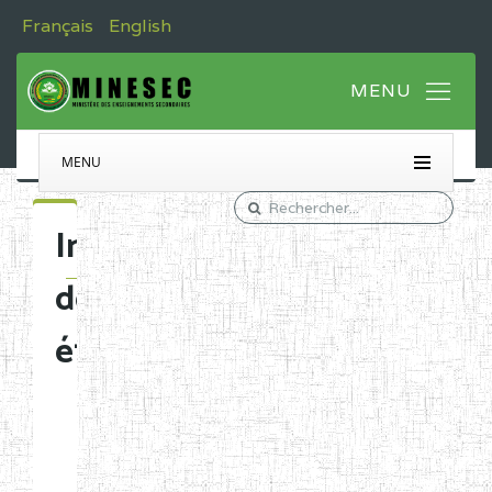
Français
English
MENU
Immatriculation
des
établissements
Etablissements