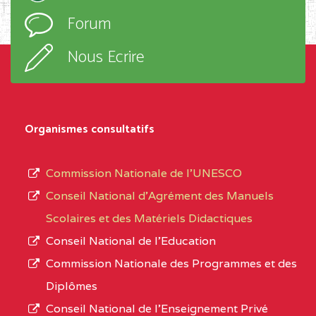
l’ordre
Forum
d’enseignement,
SUD-OUEST
BAIRD MEMORIAL
6CC
le
COLLEGE BP :403 BUEA
Nous Ecrire
sous-
BALI COMMUNITY HIGH SCHOOL BP :
(1)
système,
le
NORD-
BALI COMMUNITY HIGH
3JE
Organismes consultatifs
type
OUEST
SCHOOL BP :
d’enseignement
Commission Nationale de l’UNESCO
BAPTIST COMPREHENSIVE COLLEGE ( BCHS
autorisé
Conseil National d’Agrément des Manuels
BAMENDA
(1)
et
Scolaires et des Matériels Didactiques
le
NORD-
BAPTIST
3JJ
Conseil National de l’Education
numéro
OUEST
COMPREHENSIVE
Commission Nationale des Programmes et des
d’immatriculation.
COLLEGE ( BCHS ) BP :01
Diplômes
BAMENDA
Conseil National de l’Enseignement Privé
L’offre