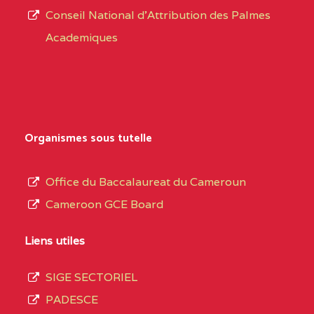
Conseil National d'Attribution des Palmes
d’éducation
BAPTIST COMPREHENSIVE COLLEGE BUEA
Academiques
de
SUD-OUEST
BAPTIST
6CC
l’Enseignement
COMPREHENSIVE
Secondaire
COLLEGE BUEA BP :
Général
au
BILINGUAL TECHNICAL COLLEGE CHRIST 
Organismes sous tutelle
terme
CENTRE
BILINGUAL TECHNICAL
5LE
des
Office du Baccalaureat du Cameroun
COLLEGE CHRIST
opérations
Cameroon GCE Board
WINNERS BP :
d’immatriculation
du
Liens utiles
BP :2142 DOUALA
(1)
mois
SIGE SECTORIEL
de
LITTORAL
BP :2142 DOUALA
7IJ
PADESCE
septembre