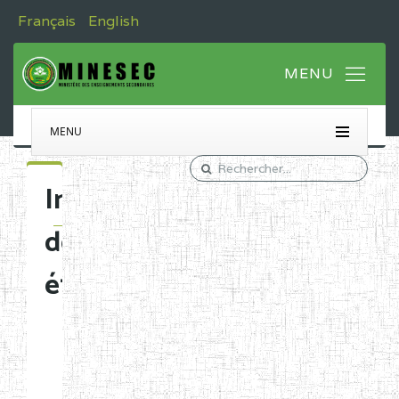
Français
English
MENU
Immatriculation
des
établissements
Etablissements