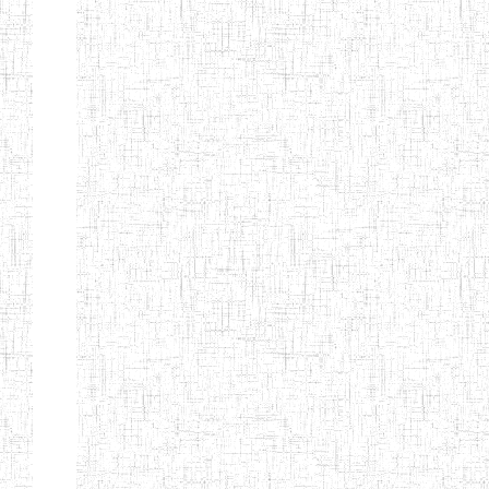
Début
Préc.
4
5
6
7
8
9
13
Suivant
Fin
Etablissements
d'enseignement
secondaire
technique
et
professionnel