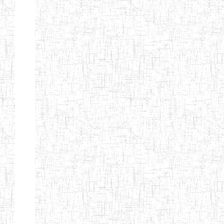
Nature
Arrondissement
Denomination
Création
Type
Nature
GTTC
08/12/1997
ENIEG
Public
BANGEM
GTTC
25/09/2000
ENIEG
Public
FONTEM