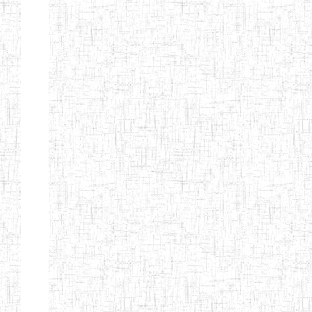
GTTC
03/11/1983
ENIEG
Public
MAMFE
GBTTC
25/08/1978
ENIEG
Public
KUMBA
GTTTC
13/08/2013
ENIET
Public
KUMBA
GTTC AKWA-
27/08/2013
ENIEG
Public
BAKASSI
GTTC
01/08/1997
ENIEG
Public
MUNDEMBA
Page 13 sur 13 Total: 307
Afficher