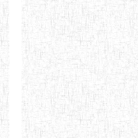
d'enseignement
normal
ENI
Chercher:
Effacer les filtres
Denomination
Type