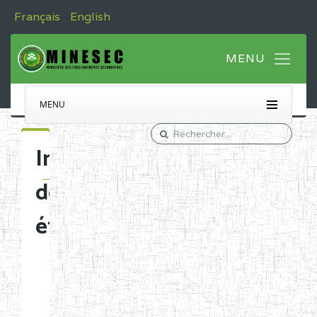
Français
English
MENU
Immatriculation
des
établissements
Etablissements