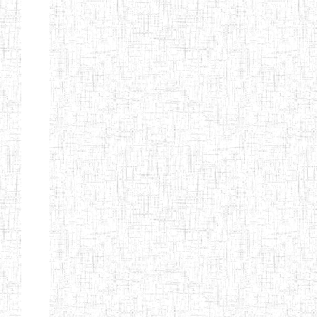
Début
Préc.
4
5
6
7
8
9
13
Suivant
Fin
Etablissements
d'enseignement
secondaire
technique
et
professionnel