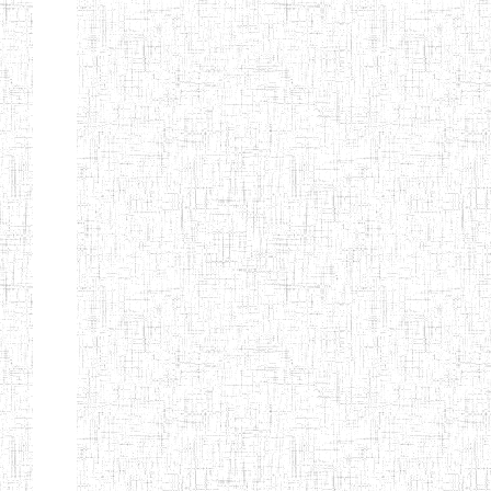
GTTC
03/11/1983
ENIEG
Public
MAMFE
GBTTC
25/08/1978
ENIEG
Public
KUMBA
GTTTC
13/08/2013
ENIET
Public
KUMBA
GTTC AKWA-
27/08/2013
ENIEG
Public
BAKASSI
GTTC
01/08/1997
ENIEG
Public
MUNDEMBA
Page 13 sur 13 Total: 307
Afficher