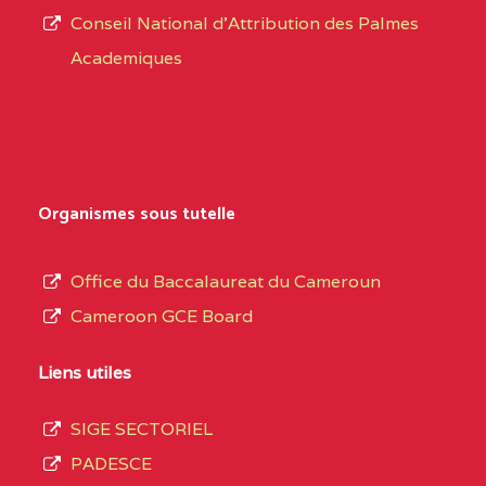
CENTRE
COLLEGE PRIVE
5JK
Conseil National d'Attribution des Palmes
d’éducation
CATHOLIQUE
Academiques
de
D'ENSEIGNEMENT
l’Enseignement
TECHNIQUE
Secondaire
INDUSTRIEL FEMININ
Général
MARIA GORETTI BP
au
Organismes sous tutelle
:1152 YAOUNDE
terme
des
CENTRE
COLLEGE PRIVE LAIC
5JK
Office du Baccalaureat du Cameroun
opérations
SAINT MICHEL
Cameroon GCE Board
d’immatriculation
ARCHANGE BP :10017
du
Liens utiles
YAOUNDE
mois
SIGE SECTORIEL
CENTRE
COMPLEXE SCOLAIRE
5JK
de
PADESCE
AKOA BP :13029
septembre