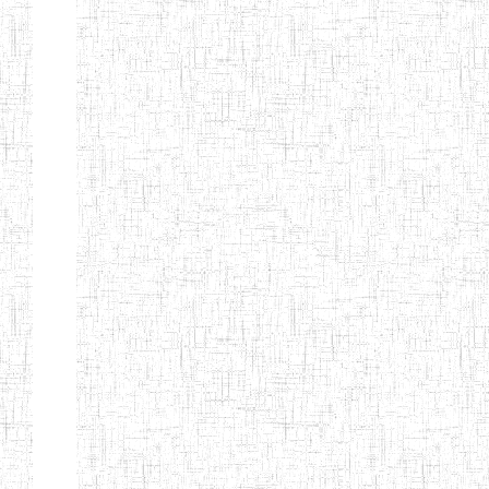
d'enseignement
normal
ENI
Chercher:
Effacer les filtres
Denomination
Type