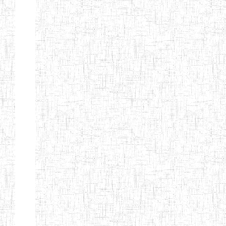
Nature
Arrondissement
Denomination
Création
Type
Nature
GTTC
08/12/1997
ENIEG
Public
BANGEM
GTTC
25/09/2000
ENIEG
Public
FONTEM