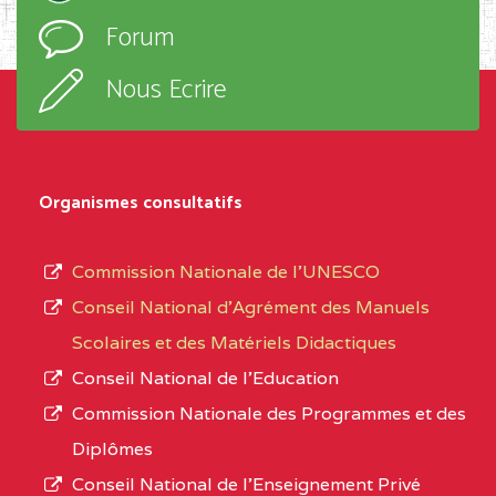
l’ordre
Forum
TECHNIQUE ADOLPH
d’enseignement,
KOLPING (COPAK) BP
le
Nous Ecrire
:33853 YAOUNDE
sous-
système,
CENTRE
COLLEGE
5JK
le
D'ENSEIGNEMENT
Organismes consultatifs
type
GENERAL ET
d’enseignement
PROFESSIONNEL
Commission Nationale de l’UNESCO
autorisé
(CEGEP) STE FOI BP
Conseil National d’Agrément des Manuels
et
:4740 YAOUNDE
Scolaires et des Matériels Didactiques
le
Conseil National de l’Education
CENTRE
COLLEGE PANAFRICAIN
5JK
numéro
Commission Nationale des Programmes et des
DE L'EXCELLENCE BP
d’immatriculation.
Diplômes
:4447 YAOUNDE
Conseil National de l’Enseignement Privé
L’offre