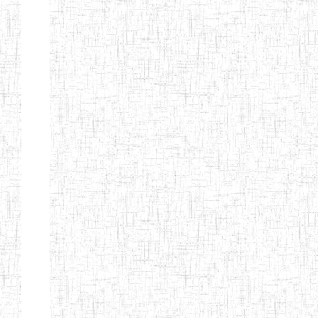
d'enseignement
normal
ENI
Chercher:
Effacer les filtres
Denomination
Type