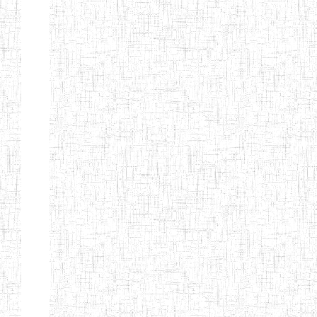
Début
Préc.
4
5
6
7
8
9
13
Suivant
Fin
Etablissements
d'enseignement
secondaire
technique
et
professionnel