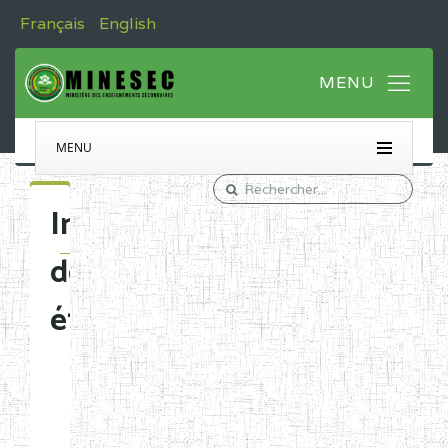
Français
English
MENU
Immatriculation
des
établissements
Etablissements