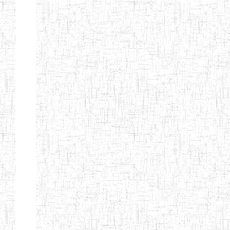
GTTC
03/11/1983
ENIEG
Public
MAMFE
GBTTC
25/08/1978
ENIEG
Public
KUMBA
GTTTC
13/08/2013
ENIET
Public
KUMBA
GTTC AKWA-
27/08/2013
ENIEG
Public
BAKASSI
GTTC
01/08/1997
ENIEG
Public
MUNDEMBA
Page 13 sur 13 Total: 307
Afficher