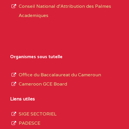
Conseil National d'Attribution des Palmes
d’éducation
0EI1TEFD100495110
(1)
Academiques
de
l’Enseignement
EXTREME-
CETIC DE GOULFEY
0EI
Secondaire
NORD
Général
0EK1TEFD110526096
(1)
au
Organismes sous tutelle
terme
EXTREME-
LYCEE TECHNIQUE DE
0EK
des
Office du Baccalaureat du Cameroun
NORD
KOUSSERI
opérations
Cameroon GCE Board
d’immatriculation
0EL1TEFD100503113
(1)
du
Liens utiles
EXTREME-
CETIC DE LOGONE
0EL
mois
NORD
BIRNI
SIGE SECTORIEL
de
PADESCE
septembre
0EM1TEFD100507113
(1)