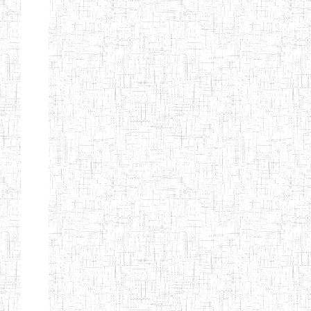
Nature
Arrondissement
Denomination
Création
Type
Nature
GTTC
08/12/1997
ENIEG
Public
BANGEM
GTTC
25/09/2000
ENIEG
Public
FONTEM