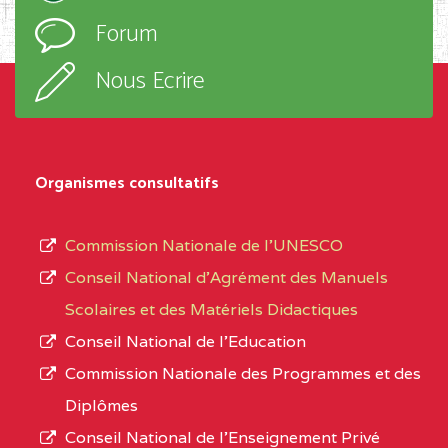
l’ordre
EXTREME-
CETIC DE GODOLA
0CL
Forum
d’enseignement,
NORD
le
Nous Ecrire
sous-
0CL1TEFD110519109
(1)
système,
EXTREME-
LYCEE TECHNIQUE DE
0CL
le
Organismes consultatifs
NORD
MERI
type
d’enseignement
0CM1TEFD100504110
(1)
Commission Nationale de l’UNESCO
autorisé
Conseil National d’Agrément des Manuels
EXTREME-
CETIC DE LOULOU
0CM
et
Scolaires et des Matériels Didactiques
NORD
le
Conseil National de l’Education
numéro
0CN1TEFD101094115
(1)
Commission Nationale des Programmes et des
d’immatriculation.
Diplômes
EXTREME-
CETIC DE PETTE
0CN
Conseil National de l’Enseignement Privé
L’offre
NORD