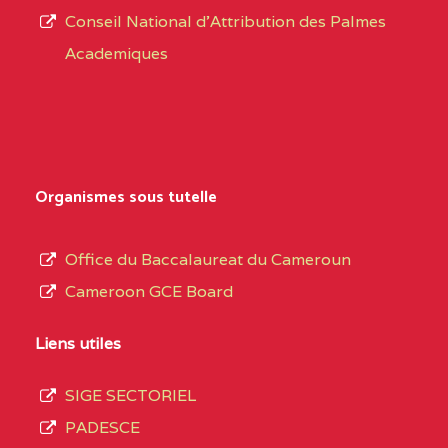
Conseil National d'Attribution des Palmes
d’éducation
0EI1TEFD100495110
(1)
Academiques
de
l’Enseignement
EXTREME-
CETIC DE GOULFEY
0EI
Secondaire
NORD
Général
0EK1TEFD110526096
(1)
au
Organismes sous tutelle
terme
EXTREME-
LYCEE TECHNIQUE DE
0EK
des
Office du Baccalaureat du Cameroun
NORD
KOUSSERI
opérations
Cameroon GCE Board
d’immatriculation
0EL1TEFD100503113
(1)
du
Liens utiles
EXTREME-
CETIC DE LOGONE
0EL
mois
NORD
BIRNI
SIGE SECTORIEL
de
PADESCE
septembre
0EM1TEFD100507113
(1)