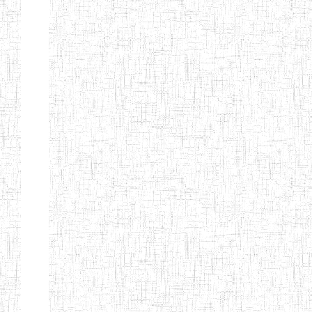
Nature
Arrondissement
Denomination
Création
Type
Nature
GTTC
08/12/1997
ENIEG
Public
BANGEM
GTTC
25/09/2000
ENIEG
Public
FONTEM