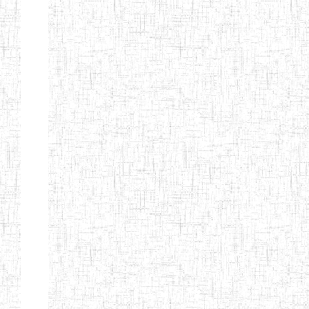
Début
Préc.
4
5
6
7
8
9
13
Suivant
Fin
Etablissements
d'enseignement
secondaire
technique
et
professionnel