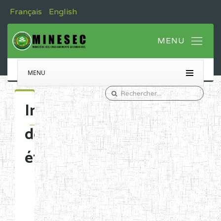
Français
English
MENU
Immatriculation
des
établissements
Etablissements