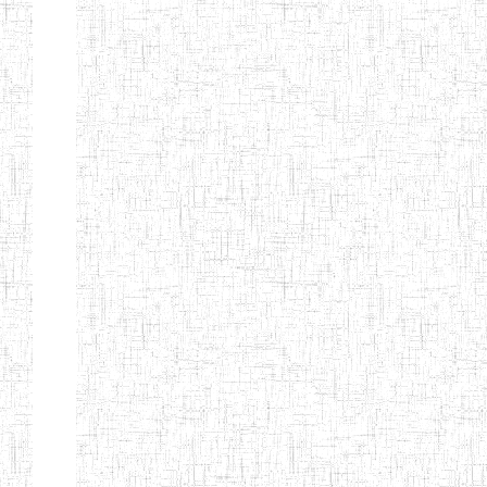
GTTC
03/11/1983
ENIEG
Public
MAMFE
GBTTC
25/08/1978
ENIEG
Public
KUMBA
GTTTC
13/08/2013
ENIET
Public
KUMBA
GTTC AKWA-
27/08/2013
ENIEG
Public
BAKASSI
GTTC
01/08/1997
ENIEG
Public
MUNDEMBA
Page 13 sur 13 Total: 307
Afficher