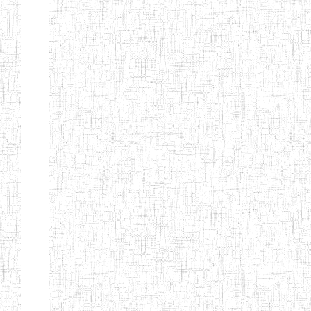
d'enseignement
normal
ENI
Chercher:
Effacer les filtres
Denomination
Type