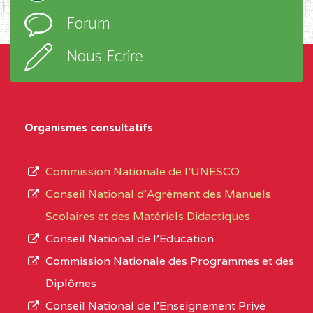
l’ordre
EXTREME-
CETIC DE GODOLA
0CL
Forum
d’enseignement,
NORD
le
Nous Ecrire
sous-
0CL1TEFD110519109
(1)
système,
EXTREME-
LYCEE TECHNIQUE DE
0CL
le
Organismes consultatifs
NORD
MERI
type
d’enseignement
0CM1TEFD100504110
(1)
Commission Nationale de l’UNESCO
autorisé
Conseil National d’Agrément des Manuels
EXTREME-
CETIC DE LOULOU
0CM
et
Scolaires et des Matériels Didactiques
NORD
le
Conseil National de l’Education
numéro
0CN1TEFD101094115
(1)
Commission Nationale des Programmes et des
d’immatriculation.
Diplômes
EXTREME-
CETIC DE PETTE
0CN
Conseil National de l’Enseignement Privé
L’offre
NORD