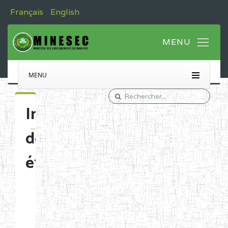
Français
English
MENU
Immatriculation
des
établissements
Etablissements