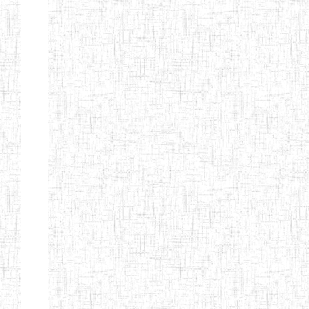
d'enseignement
normal
ENI
Chercher:
Effacer les filtres
Denomination
Type