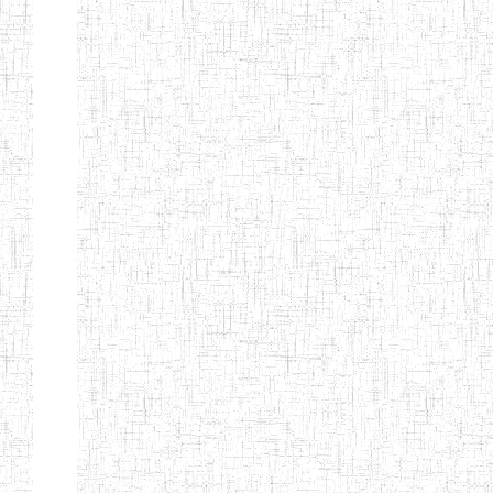
Début
Préc.
4
5
6
7
8
9
13
Suivant
Fin
Etablissements
d'enseignement
secondaire
technique
et
professionnel