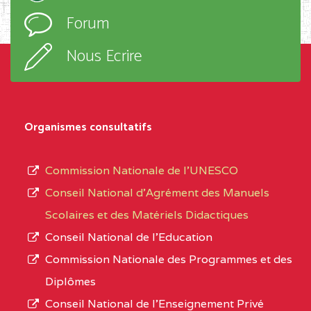
l’ordre
Forum
TECHNIQUE ADOLPH
d’enseignement,
KOLPING (COPAK) BP
le
Nous Ecrire
:33853 YAOUNDE
sous-
système,
CENTRE
COLLEGE
5JK
le
D'ENSEIGNEMENT
Organismes consultatifs
type
GENERAL ET
d’enseignement
PROFESSIONNEL
Commission Nationale de l’UNESCO
autorisé
(CEGEP) STE FOI BP
Conseil National d’Agrément des Manuels
et
:4740 YAOUNDE
Scolaires et des Matériels Didactiques
le
Conseil National de l’Education
CENTRE
COLLEGE PANAFRICAIN
5JK
numéro
Commission Nationale des Programmes et des
DE L'EXCELLENCE BP
d’immatriculation.
Diplômes
:4447 YAOUNDE
Conseil National de l’Enseignement Privé
L’offre