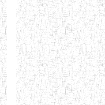
Nature
Arrondissement
Denomination
Création
Type
Nature
GTTC
08/12/1997
ENIEG
Public
BANGEM
GTTC
25/09/2000
ENIEG
Public
FONTEM