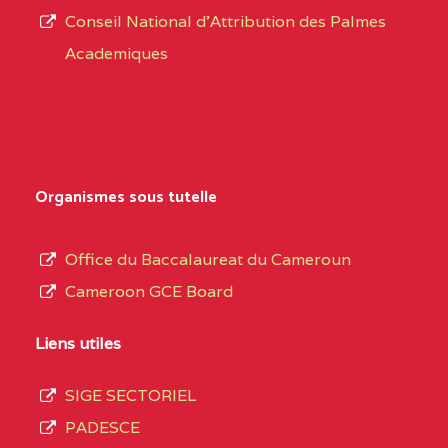
CENTRE
COLLEGE PRIVE
5JK
Conseil National d'Attribution des Palmes
d’éducation
CATHOLIQUE
Academiques
de
D'ENSEIGNEMENT
l’Enseignement
TECHNIQUE
Secondaire
INDUSTRIEL FEMININ
Général
MARIA GORETTI BP
au
Organismes sous tutelle
:1152 YAOUNDE
terme
des
CENTRE
COLLEGE PRIVE LAIC
5JK
Office du Baccalaureat du Cameroun
opérations
SAINT MICHEL
Cameroon GCE Board
d’immatriculation
ARCHANGE BP :10017
du
Liens utiles
YAOUNDE
mois
SIGE SECTORIEL
CENTRE
COMPLEXE SCOLAIRE
5JK
de
PADESCE
AKOA BP :13029
septembre