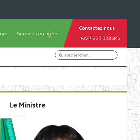
Contactez-nous
urs
Services en ligne
+237 222 223 843
tème francophone
Orientation Conseil
tème anglophone
Gestion du Personnel
Gestion du matricule des
élèves
les
Demande d'actes certificatifs
Le Ministre
Demande de subvention
Acceder au Mail pro