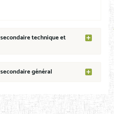
secondaire technique et
secondaire général
ESEC/CAB du 21 mars 2011 portant ouverture
s d’Enseignement Secondaire et Normal (RNE),
s régulièrement immatriculés et inscrits au