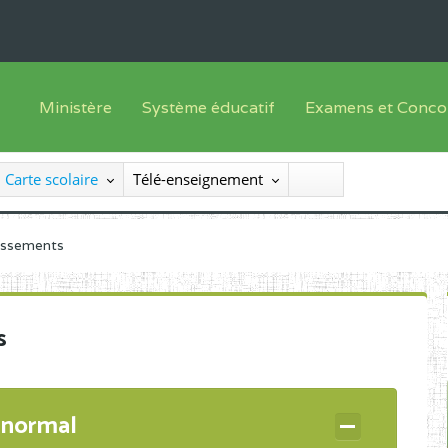
Ministère
Système éducatif
Examens et Conco
Sous sys
Le Ministre
Offre de formation
Inscriptions
Carte scolaire
Télé-enseignement
Sous sys
Le SEESEN
Progammes d'études
Liste des candidats
Inspection Générale des Services
Manuels scolaires
Résultats
lissements
Inspection Générale des Enseignements
Diplômes disponib
Administration Centrale
s
Services Déconcentrés
Organigramme
 normal