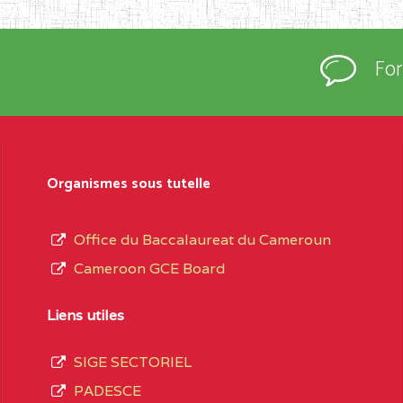
rtées à la connaissance du grand public.
épartement et Arrondissement ; suivent les
Fo
sformation et d’ouverture, le nom du fondateur
t, le sous-système, le type d’enseignement
Organismes sous tutelle
daire Général
au terme des opérations
 compte 3408 structures réparties ainsi qu’il
Office du Baccalaureat du Cameroun
Cameroon GCE Board
Matricule
, soit :
Liens utiles
INGUE LES
2JJ2WFD111114112
SIGE SECTORIEL
spéciale
PADESCE