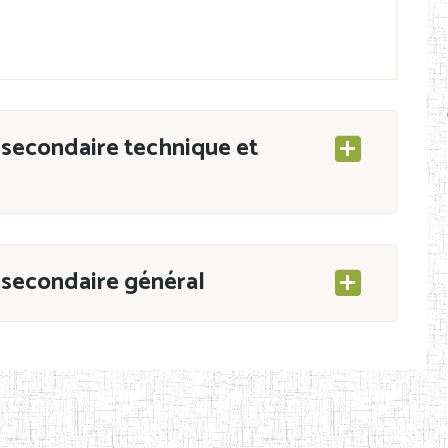
secondaire technique et
secondaire général
ESEC/CAB du 21 mars 2011 portant ouverture
s d’Enseignement Secondaire et Normal (RNE),
s régulièrement immatriculés et inscrits au