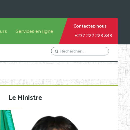
Contactez-nous
urs
Services en ligne
+237 222 223 843
tème francophone
Orientation Conseil
tème anglophone
Gestion du Personnel
Gestion du matricule des
élèves
les
Demande d'actes certificatifs
Le Ministre
Demande de subvention
Acceder au Mail pro