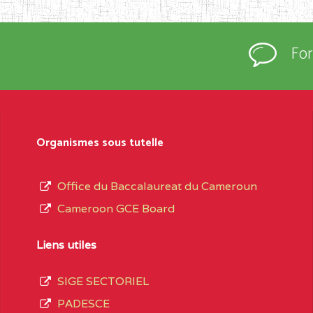
rtées à la connaissance du grand public.
épartement et Arrondissement ; suivent les
Fo
sformation et d’ouverture, le nom du fondateur
t, le sous-système, le type d’enseignement
Organismes sous tutelle
daire Général
au terme des opérations
 compte 3408 structures réparties ainsi qu’il
Office du Baccalaureat du Cameroun
Cameroon GCE Board
Matricule
, soit :
Liens utiles
INGUE LES
2JJ2WFD111114112
SIGE SECTORIEL
spéciale
PADESCE