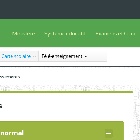
Ministère
Système éducatif
Examens et Conco
Sous sys
Le Ministre
Offre de formation
Inscriptions
Carte scolaire
Télé-enseignement
Sous sys
Le SEESEN
Progammes d'études
Liste des candidats
Inspection Générale des Services
Manuels scolaires
Résultats
lissements
Inspection Générale des Enseignements
Diplômes disponib
Administration Centrale
s
Services Déconcentrés
Organigramme
 normal