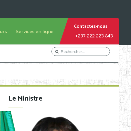
Contactez-nous
urs
Services en ligne
+237 222 223 843
tème francophone
Orientation Conseil
tème anglophone
Gestion du Personnel
Gestion du matricule des
élèves
les
Demande d'actes certificatifs
Le Ministre
Demande de subvention
Acceder au Mail pro