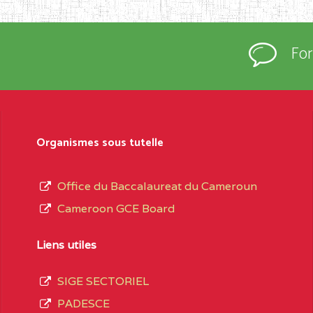
rtées à la connaissance du grand public.
épartement et Arrondissement ; suivent les
Fo
sformation et d’ouverture, le nom du fondateur
t, le sous-système, le type d’enseignement
Organismes sous tutelle
daire Général
au terme des opérations
 compte 3408 structures réparties ainsi qu’il
Office du Baccalaureat du Cameroun
Cameroon GCE Board
Matricule
, soit :
Liens utiles
INGUE LES
2JJ2WFD111114112
SIGE SECTORIEL
spéciale
PADESCE