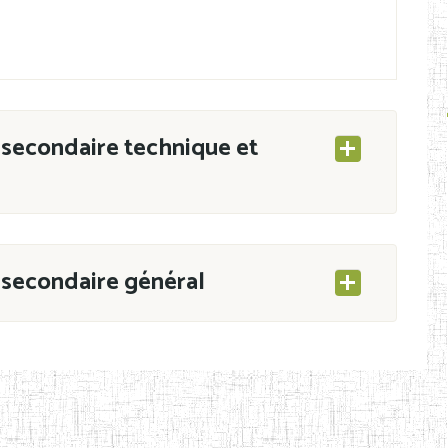
secondaire technique et
secondaire général
ESEC/CAB du 21 mars 2011 portant ouverture
s d’Enseignement Secondaire et Normal (RNE),
s régulièrement immatriculés et inscrits au