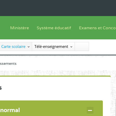
Ministère
Système éducatif
Examens et Conco
Sous sys
Le Ministre
Offre de formation
Inscriptions
Carte scolaire
Télé-enseignement
Sous sys
Le SEESEN
Progammes d'études
Liste des candidats
Inspection Générale des Services
Manuels scolaires
Résultats
lissements
Inspection Générale des Enseignements
Diplômes disponib
Administration Centrale
s
Services Déconcentrés
Organigramme
 normal