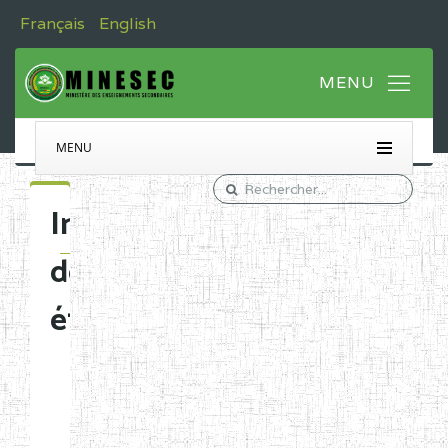
Français
English
MENU
Immatriculation
des
établissements
Etablissements