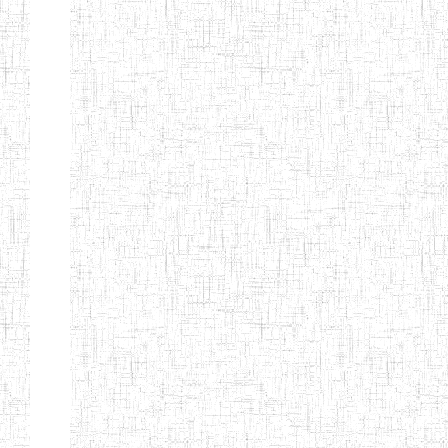
Début
Préc.
4
5
6
7
8
9
13
Suivant
Fin
Etablissements
d'enseignement
secondaire
technique
et
professionnel