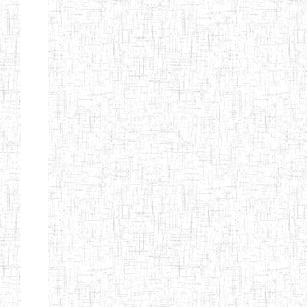
d'enseignement
normal
ENI
Chercher:
Effacer les filtres
Denomination
Type