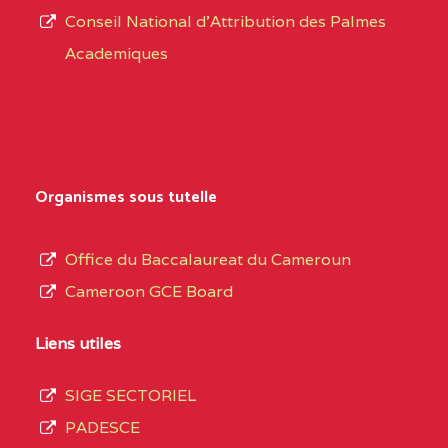
CENTRE
COLLEGE PRIVE
5JK
Conseil National d'Attribution des Palmes
d’éducation
CATHOLIQUE
Academiques
de
D'ENSEIGNEMENT
l’Enseignement
TECHNIQUE
Secondaire
INDUSTRIEL FEMININ
Général
MARIA GORETTI BP
au
Organismes sous tutelle
:1152 YAOUNDE
terme
des
CENTRE
COLLEGE PRIVE LAIC
5JK
Office du Baccalaureat du Cameroun
opérations
SAINT MICHEL
Cameroon GCE Board
d’immatriculation
ARCHANGE BP :10017
du
Liens utiles
YAOUNDE
mois
SIGE SECTORIEL
CENTRE
COMPLEXE SCOLAIRE
5JK
de
PADESCE
AKOA BP :13029
septembre