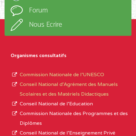
l’ordre
Forum
TECHNIQUE ADOLPH
d’enseignement,
KOLPING (COPAK) BP
le
Nous Ecrire
:33853 YAOUNDE
sous-
système,
CENTRE
COLLEGE
5JK
le
D'ENSEIGNEMENT
Organismes consultatifs
type
GENERAL ET
d’enseignement
PROFESSIONNEL
Commission Nationale de l’UNESCO
autorisé
(CEGEP) STE FOI BP
Conseil National d’Agrément des Manuels
et
:4740 YAOUNDE
Scolaires et des Matériels Didactiques
le
Conseil National de l’Education
CENTRE
COLLEGE PANAFRICAIN
5JK
numéro
Commission Nationale des Programmes et des
DE L'EXCELLENCE BP
d’immatriculation.
Diplômes
:4447 YAOUNDE
Conseil National de l’Enseignement Privé
L’offre