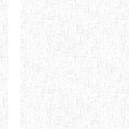
Nature
Arrondissement
Denomination
Création
Type
Nature
GTTC
08/12/1997
ENIEG
Public
BANGEM
GTTC
25/09/2000
ENIEG
Public
FONTEM