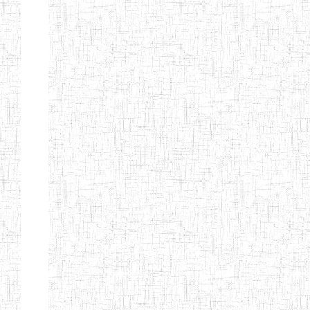
GTTC
03/11/1983
ENIEG
Public
MAMFE
GBTTC
25/08/1978
ENIEG
Public
KUMBA
GTTTC
13/08/2013
ENIET
Public
KUMBA
GTTC AKWA-
27/08/2013
ENIEG
Public
BAKASSI
GTTC
01/08/1997
ENIEG
Public
MUNDEMBA
Page 13 sur 13 Total: 307
Afficher