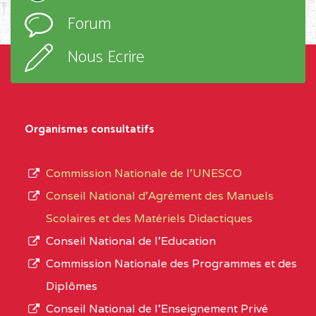
l’ordre
Forum
TECHNIQUE ADOLPH
d’enseignement,
KOLPING (COPAK) BP
le
Nous Ecrire
:33853 YAOUNDE
sous-
système,
CENTRE
COLLEGE
5JK
le
D'ENSEIGNEMENT
Organismes consultatifs
type
GENERAL ET
d’enseignement
PROFESSIONNEL
Commission Nationale de l’UNESCO
autorisé
(CEGEP) STE FOI BP
Conseil National d’Agrément des Manuels
et
:4740 YAOUNDE
Scolaires et des Matériels Didactiques
le
Conseil National de l’Education
CENTRE
COLLEGE PANAFRICAIN
5JK
numéro
Commission Nationale des Programmes et des
DE L'EXCELLENCE BP
d’immatriculation.
Diplômes
:4447 YAOUNDE
Conseil National de l’Enseignement Privé
L’offre