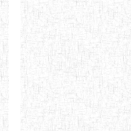
GTTC
03/11/1983
ENIEG
Public
MAMFE
GBTTC
25/08/1978
ENIEG
Public
KUMBA
GTTTC
13/08/2013
ENIET
Public
KUMBA
GTTC AKWA-
27/08/2013
ENIEG
Public
BAKASSI
GTTC
01/08/1997
ENIEG
Public
MUNDEMBA
Page 13 sur 13 Total: 307
Afficher