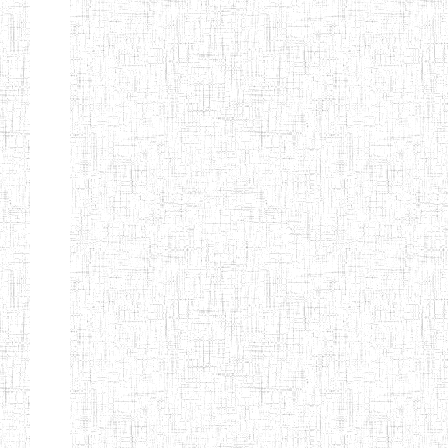
d'enseignement
normal
ENI
Chercher:
Effacer les filtres
Denomination
Type