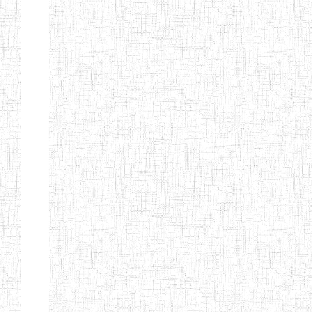
Début
Préc.
4
5
6
7
8
9
13
Suivant
Fin
Etablissements
d'enseignement
secondaire
technique
et
professionnel