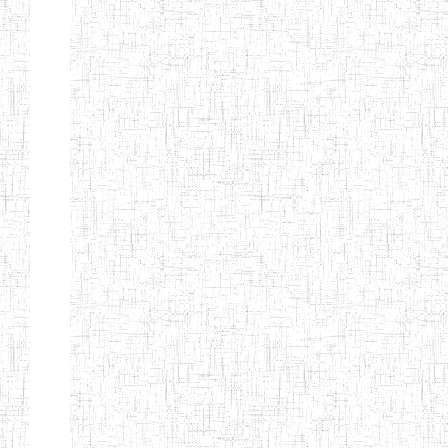
Nature
Arrondissement
Denomination
Création
Type
Nature
GTTC
08/12/1997
ENIEG
Public
BANGEM
GTTC
25/09/2000
ENIEG
Public
FONTEM