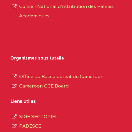
CENTRE
COLLEGE PRIVE
5JK
Conseil National d'Attribution des Palmes
d’éducation
CATHOLIQUE
Academiques
de
D'ENSEIGNEMENT
l’Enseignement
TECHNIQUE
Secondaire
INDUSTRIEL FEMININ
Général
MARIA GORETTI BP
au
Organismes sous tutelle
:1152 YAOUNDE
terme
des
CENTRE
COLLEGE PRIVE LAIC
5JK
Office du Baccalaureat du Cameroun
opérations
SAINT MICHEL
Cameroon GCE Board
d’immatriculation
ARCHANGE BP :10017
du
Liens utiles
YAOUNDE
mois
SIGE SECTORIEL
CENTRE
COMPLEXE SCOLAIRE
5JK
de
PADESCE
AKOA BP :13029
septembre