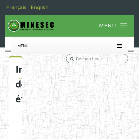
Français
English
MENU
Immatriculation
des
établissements
Etablissements