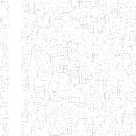
GTTC
03/11/1983
ENIEG
Public
MAMFE
GBTTC
25/08/1978
ENIEG
Public
KUMBA
GTTTC
13/08/2013
ENIET
Public
KUMBA
GTTC AKWA-
27/08/2013
ENIEG
Public
BAKASSI
GTTC
01/08/1997
ENIEG
Public
MUNDEMBA
Page 13 sur 13 Total: 307
Afficher