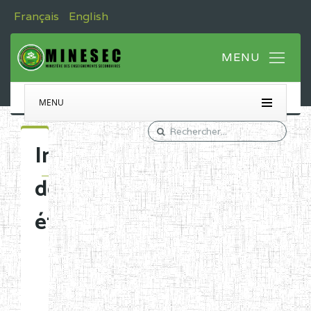
Français
English
MENU
Immatriculation
des
établissements
Etablissements