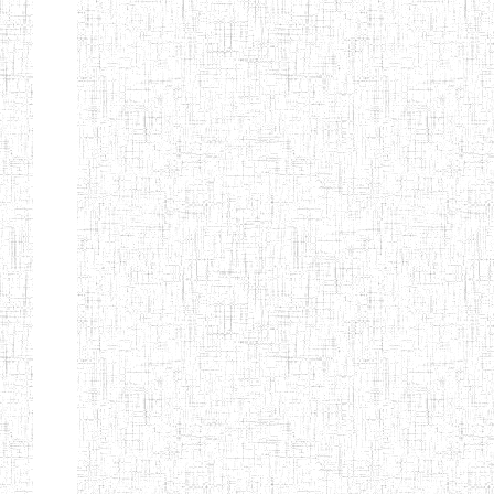
Début
Préc.
4
5
6
7
8
9
13
Suivant
Fin
Etablissements
d'enseignement
secondaire
technique
et
professionnel