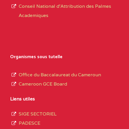
CENTRE
COLLEGE PRIVE
5JK
Conseil National d'Attribution des Palmes
d’éducation
CATHOLIQUE
Academiques
de
D'ENSEIGNEMENT
l’Enseignement
TECHNIQUE
Secondaire
INDUSTRIEL FEMININ
Général
MARIA GORETTI BP
au
Organismes sous tutelle
:1152 YAOUNDE
terme
des
CENTRE
COLLEGE PRIVE LAIC
5JK
Office du Baccalaureat du Cameroun
opérations
SAINT MICHEL
Cameroon GCE Board
d’immatriculation
ARCHANGE BP :10017
du
Liens utiles
YAOUNDE
mois
SIGE SECTORIEL
CENTRE
COMPLEXE SCOLAIRE
5JK
de
PADESCE
AKOA BP :13029
septembre