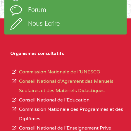
l’ordre
Forum
TECHNIQUE ADOLPH
d’enseignement,
KOLPING (COPAK) BP
le
Nous Ecrire
:33853 YAOUNDE
sous-
système,
CENTRE
COLLEGE
5JK
le
D'ENSEIGNEMENT
Organismes consultatifs
type
GENERAL ET
d’enseignement
PROFESSIONNEL
Commission Nationale de l’UNESCO
autorisé
(CEGEP) STE FOI BP
Conseil National d’Agrément des Manuels
et
:4740 YAOUNDE
Scolaires et des Matériels Didactiques
le
Conseil National de l’Education
CENTRE
COLLEGE PANAFRICAIN
5JK
numéro
Commission Nationale des Programmes et des
DE L'EXCELLENCE BP
d’immatriculation.
Diplômes
:4447 YAOUNDE
Conseil National de l’Enseignement Privé
L’offre