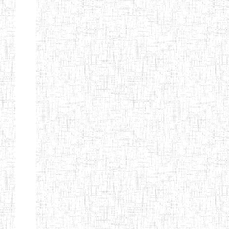
Nature
Arrondissement
Denomination
Création
Type
Nature
GTTC
08/12/1997
ENIEG
Public
BANGEM
GTTC
25/09/2000
ENIEG
Public
FONTEM