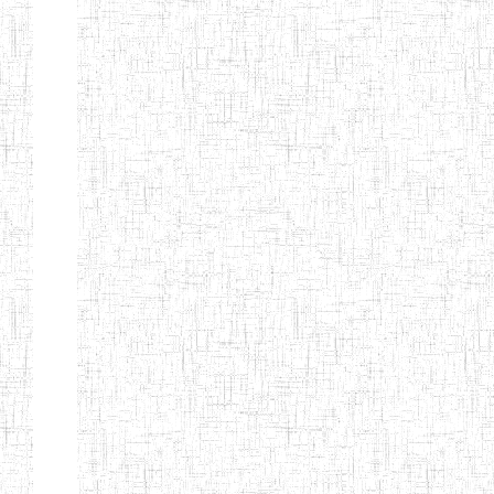
d'enseignement
normal
ENI
Chercher:
Effacer les filtres
Denomination
Type