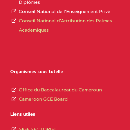
Diplômes
:4447 YAOUNDE
Conseil National de l’Enseignement Privé
L’offre
CENTRE
COLLEGE PRIVE
5JK
Conseil National d'Attribution des Palmes
d’éducation
CATHOLIQUE
Academiques
de
D'ENSEIGNEMENT
l’Enseignement
TECHNIQUE
Secondaire
INDUSTRIEL FEMININ
Général
MARIA GORETTI BP
au
Organismes sous tutelle
:1152 YAOUNDE
terme
des
CENTRE
COLLEGE PRIVE LAIC
5JK
Office du Baccalaureat du Cameroun
opérations
SAINT MICHEL
Cameroon GCE Board
d’immatriculation
ARCHANGE BP :10017
du
Liens utiles
YAOUNDE
mois
SIGE SECTORIEL