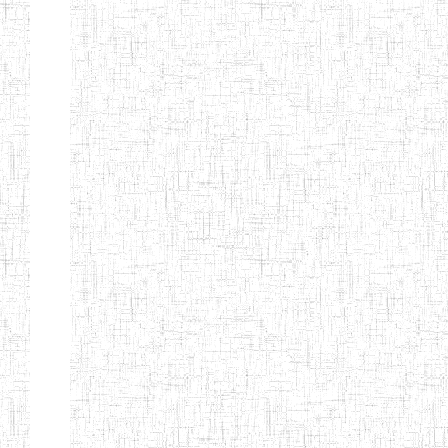
Page 12 sur 13 Total: 307
Afficher
Début
Préc.
4
5
6
7
8
9
13
Suivant
Fin
Etablissements
d'enseignement
secondaire
technique
et