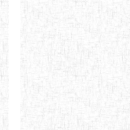
GTTC
12/11/1984
ENIEG
Public
NKAMBE
GTTC WUM
01/09/1997
ENIEG
Public
GTTC
27/08/1975
ENIEG
Public
BAMENDA
GTTC
06/09/2000
ENIEG
Public
MBENGWI
GTTTC
05/09/2010
ENIET
Public
MBENGWI
GTTC NDOP
22/10/2002
ENIEG
Public