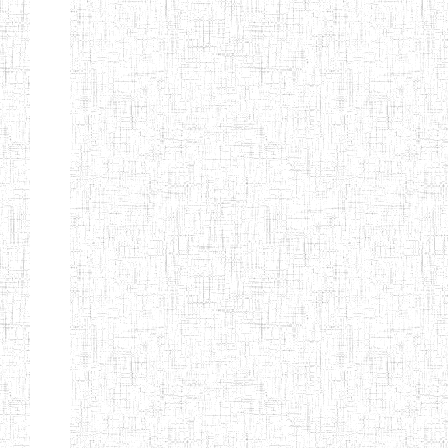
ENIEG DE
17/07/2001
ENIEG
Public
MBOUDA
ENIEG DE
20/09/1999
ENIEG
Public
BAFANG
ENIEG DE
13/10/2012
ENIEG
Public
BAHAM
ENIEG DE
07/08/2013
ENIEG
Public
BANDJOUN
ENIEG DE
15/08/1983
ENIEG
Public
DSCHANG
ENBIEG DE
01/01/1974
ENIEG
Public