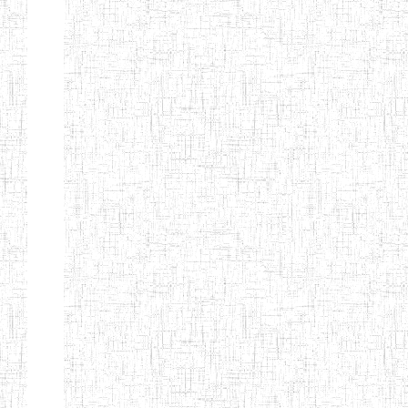
ENIET
04/10/2012
ENIET
Public
D'EBOLOWA
ENIEG DE
01/09/1986
ENIEG
Public
KRIBI
ENIEG DE
08/09/2003
ENIEG
Public
MVENGUE
ENIEG
02/05/2001
ENIEG
Public
D'AMBAM
GTTC BUEA
15/09/1986
ENIEG
Public
GTTC LIMBE
08/09/2003
ENIEG
Public