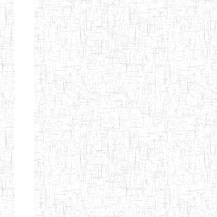
BAFOUSSAM
ENIET DE
13/08/2013
ENIET
Public
BAFOUSSAM-
BALENG
ENIEG DE
02/05/2001
ENIEG
Public
BANGANTE
ENIEG DE
26/08/1975
ENIEG
Public
FOUMBAN
ENIEG DE
30/06/1984
ENIEG
Public
SANGMELIMA
ENBIEG
01/01/1975
ENIEG
Public
D'EBOLOWA