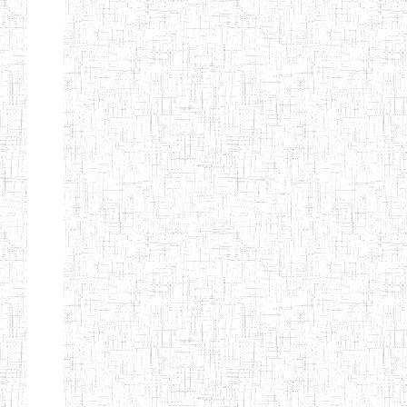
Nature
Arrondissement
Denomination
Création
Type
Nature
GTTC KUMBO
14/07/2001
ENIEG
Public
GTTTC
12/09/2014
ENIET
Public
JIKEJEM