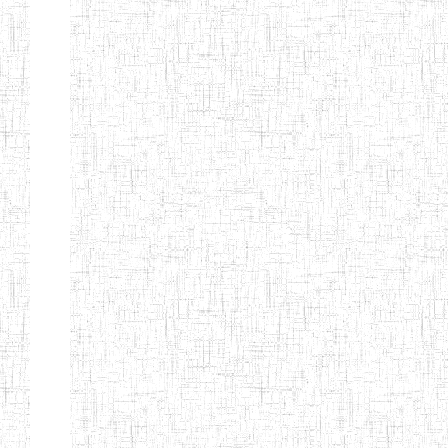
d'enseignement
normal
ENI
Chercher:
Effacer les filtres
Denomination
Type