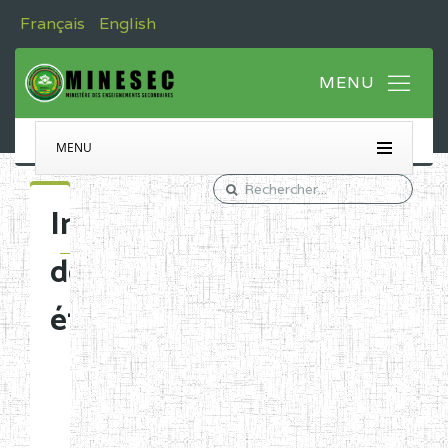
Français
English
MENU
Immatriculation
des
établissements
Etablissements