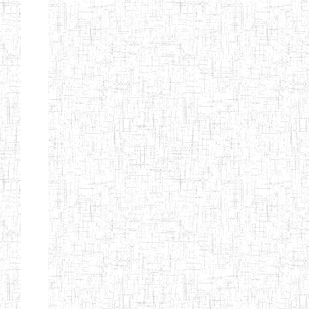
Page 12 sur 13 Total: 307
Afficher
Début
Préc.
4
5
6
7
8
9
13
Suivant
Fin
Etablissements
d'enseignement
secondaire
technique
et