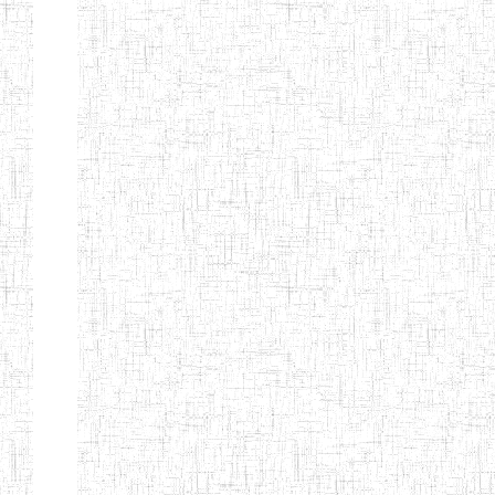
GTTC
12/11/1984
ENIEG
Public
NKAMBE
GTTC WUM
01/09/1997
ENIEG
Public
GTTC
27/08/1975
ENIEG
Public
BAMENDA
GTTC
06/09/2000
ENIEG
Public
MBENGWI
GTTTC
05/09/2010
ENIET
Public
MBENGWI
GTTC NDOP
22/10/2002
ENIEG
Public