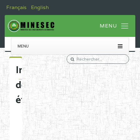
Français
English
MENU
Immatriculation
des
établissements
Etablissements