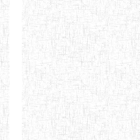
ENIET
04/10/2012
ENIET
Public
D'EBOLOWA
ENIEG DE
01/09/1986
ENIEG
Public
KRIBI
ENIEG DE
08/09/2003
ENIEG
Public
MVENGUE
ENIEG
02/05/2001
ENIEG
Public
D'AMBAM
GTTC BUEA
15/09/1986
ENIEG
Public
GTTC LIMBE
08/09/2003
ENIEG
Public