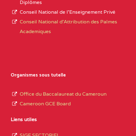
Diplômes
:4447 YAOUNDE
Conseil National de l’Enseignement Privé
L’offre
CENTRE
COLLEGE PRIVE
5JK
Conseil National d'Attribution des Palmes
d’éducation
CATHOLIQUE
Academiques
de
D'ENSEIGNEMENT
l’Enseignement
TECHNIQUE
Secondaire
INDUSTRIEL FEMININ
Général
MARIA GORETTI BP
au
Organismes sous tutelle
:1152 YAOUNDE
terme
des
CENTRE
COLLEGE PRIVE LAIC
5JK
Office du Baccalaureat du Cameroun
opérations
SAINT MICHEL
Cameroon GCE Board
d’immatriculation
ARCHANGE BP :10017
du
Liens utiles
YAOUNDE
mois
SIGE SECTORIEL