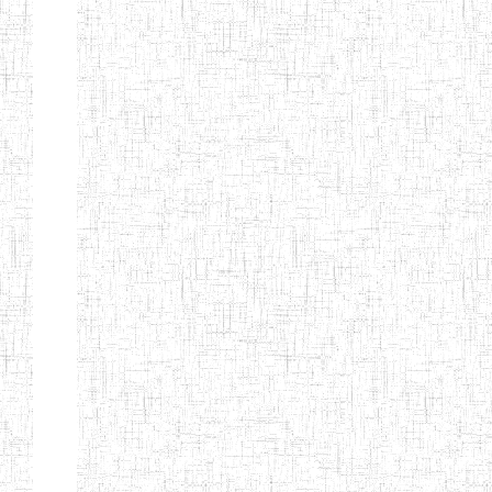
ENIEG DE
17/07/2001
ENIEG
Public
MBOUDA
ENIEG DE
20/09/1999
ENIEG
Public
BAFANG
ENIEG DE
13/10/2012
ENIEG
Public
BAHAM
ENIEG DE
07/08/2013
ENIEG
Public
BANDJOUN
ENIEG DE
15/08/1983
ENIEG
Public
DSCHANG
ENBIEG DE
01/01/1974
ENIEG
Public