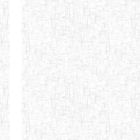
d'enseignement
normal
ENI
Chercher:
Effacer les filtres
Denomination
Type