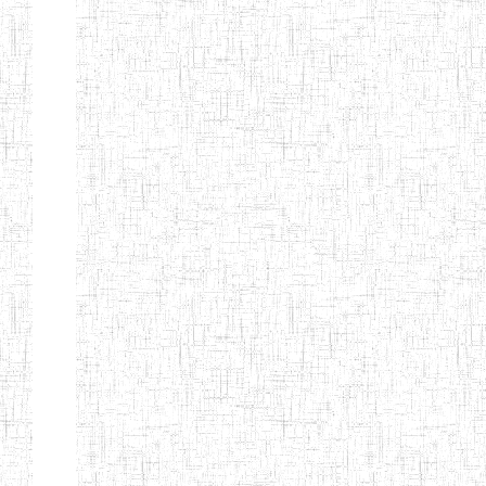
BAFOUSSAM
ENIET DE
13/08/2013
ENIET
Public
BAFOUSSAM-
BALENG
ENIEG DE
02/05/2001
ENIEG
Public
BANGANTE
ENIEG DE
26/08/1975
ENIEG
Public
FOUMBAN
ENIEG DE
30/06/1984
ENIEG
Public
SANGMELIMA
ENBIEG
01/01/1975
ENIEG
Public
D'EBOLOWA