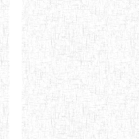
Nature
Arrondissement
Denomination
Création
Type
Nature
GTTC KUMBO
14/07/2001
ENIEG
Public
GTTTC
12/09/2014
ENIET
Public
JIKEJEM