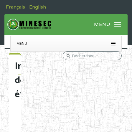
Français
English
MENU
Immatriculation
des
établissements
Etablissements