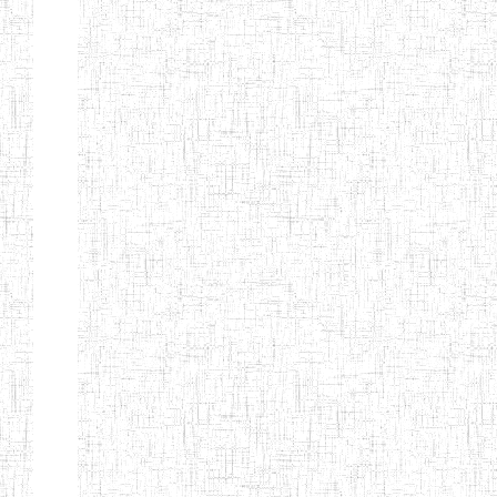
Nature
Arrondissement
Denomination
Création
Type
Natur
ENIEG DE
01/08/2000
ENIEG
Publi
MBALMAYO
ENIEG DE
11/07/2012
ENIEG
Publi
YOKADOUMA