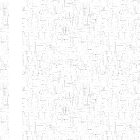
d'enseignement
normal
ENI
Chercher:
Effacer les filtres
Denomination
Type