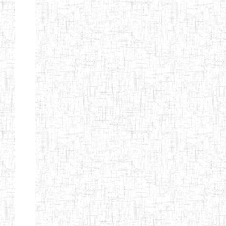
GTTC
17/07/2001
ENIEG
Publi
FUNDONG
Page 11 sur 13 Total: 307
Afficher
Début
Préc.
4
5
6
7
8
9
13
Suivant
Fin
Etablissements
d'enseignement