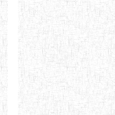
ENIEG
10/07/1983
ENIEG
Publi
D'ABONG
MBANG
ENIEG DE
12/06/2001
ENIEG
Publi
BATOURI
ENBIEG DE
01/08/2001
ENIEG
Publi
BERTOUA
ENIET DE
01/08/2012
ENIET
Publi
BERTOUA
ENIET DE
13/08/2013
ENIET
Publi
MAROUA