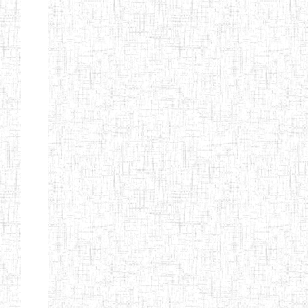
ENBIEG DE
01/01/1965
ENIEG
Publi
MAROUA
ENIEG DE
01/09/1997
ENIEG
Publi
KOUSSERI
ENIEG DE
31/08/2005
ENIEG
Publi
YAGOUA
ENIEG DE
01/09/1984
ENIEG
Publi
KAELE
ENIEG DE
01/07/2000
ENIEG
Publi
MORA
ENIEG DE
24/09/1997
ENIEG
Publi
MOKOLO