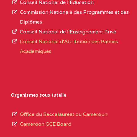
Conseil National de l’Education
CENTRE
COLLEGE PANAFRICAIN
5JK
numéro
Commission Nationale des Programmes et des
DE L'EXCELLENCE BP
d’immatriculation.
Diplômes
:4447 YAOUNDE
Conseil National de l’Enseignement Privé
L’offre
CENTRE
COLLEGE PRIVE
5JK
Conseil National d'Attribution des Palmes
d’éducation
CATHOLIQUE
Academiques
de
D'ENSEIGNEMENT
l’Enseignement
TECHNIQUE
Secondaire
INDUSTRIEL FEMININ
Général
MARIA GORETTI BP
au
Organismes sous tutelle
:1152 YAOUNDE
terme
des
CENTRE
COLLEGE PRIVE LAIC
5JK
Office du Baccalaureat du Cameroun
opérations
SAINT MICHEL
Cameroon GCE Board
d’immatriculation
ARCHANGE BP :10017