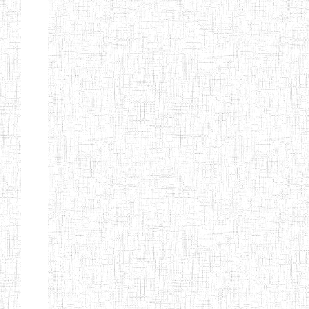
GAROUA
ENBIEG DE
01/01/1975
ENIEG
Publi
GAROUA
ENIEG DE
01/01/1995
ENIEG
Publi
PITOA
ENIEG DE
22/10/2002
ENIEG
Publi
TCHOLLIRE
ENIEG DE POLI
17/08/2012
ENIEG
Publi
ENIEG DE
10/09/2001
ENIEG
Publi
GUIDER