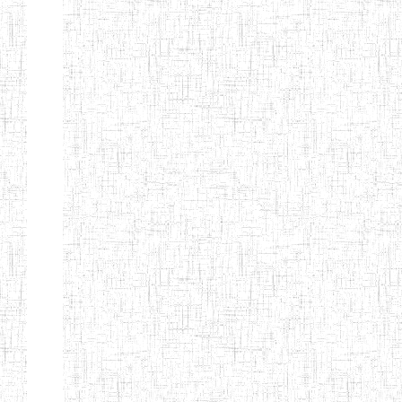
ENIEG DE
01/01/1958
ENIEG
Publi
NKONGSAMBA
ENIEG DE
01/11/2001
ENIEG
Publi
YABASSI
ENBIEG
01/01/1975
ENIEG
Publi
D'EDEA
ENBIEG DE
25/08/1986
ENIEG
Publi
DOUALA
ENIET DE
05/11/1998
ENIET
Publi
DOUALA
ENIET DE
05/08/2010
ENIET
Publi