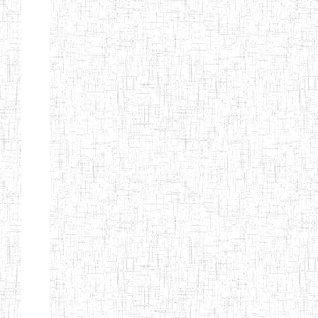
Nature
Arrondissement
Denomination
Création
Type
Natur
ENIEG DE
01/08/2000
ENIEG
Publi
MBALMAYO
ENIEG DE
11/07/2012
ENIEG
Publi
YOKADOUMA