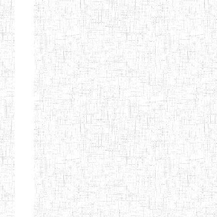
ENBIEG DE
01/01/1965
ENIEG
Publi
MAROUA
ENIEG DE
01/09/1997
ENIEG
Publi
KOUSSERI
ENIEG DE
31/08/2005
ENIEG
Publi
YAGOUA
ENIEG DE
01/09/1984
ENIEG
Publi
KAELE
ENIEG DE
01/07/2000
ENIEG
Publi
MORA
ENIEG DE
24/09/1997
ENIEG
Publi
MOKOLO