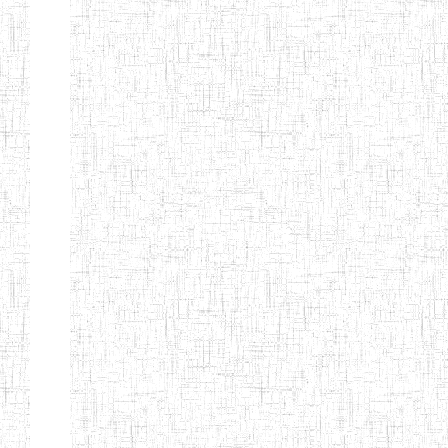
d'enseignement
normal
ENI
Chercher:
Effacer les filtres
Denomination
Type