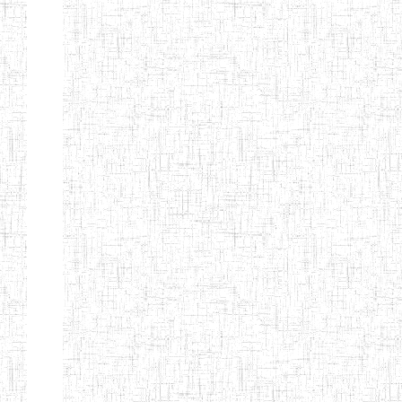
ENIEG
10/07/1983
ENIEG
Publi
D'ABONG
MBANG
ENIEG DE
12/06/2001
ENIEG
Publi
BATOURI
ENBIEG DE
01/08/2001
ENIEG
Publi
BERTOUA
ENIET DE
01/08/2012
ENIET
Publi
BERTOUA
ENIET DE
13/08/2013
ENIET
Publi
MAROUA