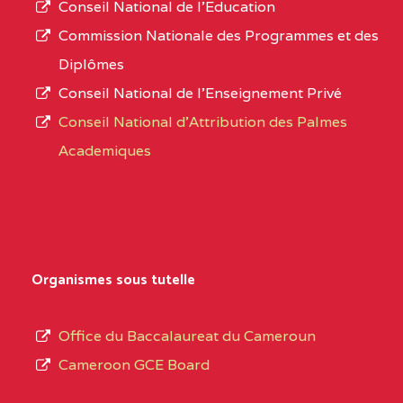
Conseil National de l’Education
CENTRE
COLLEGE PANAFRICAIN
5JK
numéro
Commission Nationale des Programmes et des
DE L'EXCELLENCE BP
d’immatriculation.
Diplômes
:4447 YAOUNDE
Conseil National de l’Enseignement Privé
L’offre
CENTRE
COLLEGE PRIVE
5JK
Conseil National d'Attribution des Palmes
d’éducation
CATHOLIQUE
Academiques
de
D'ENSEIGNEMENT
l’Enseignement
TECHNIQUE
Secondaire
INDUSTRIEL FEMININ
Général
MARIA GORETTI BP
au
Organismes sous tutelle
:1152 YAOUNDE
terme
des
CENTRE
COLLEGE PRIVE LAIC
5JK
Office du Baccalaureat du Cameroun
opérations
SAINT MICHEL
Cameroon GCE Board
d’immatriculation
ARCHANGE BP :10017