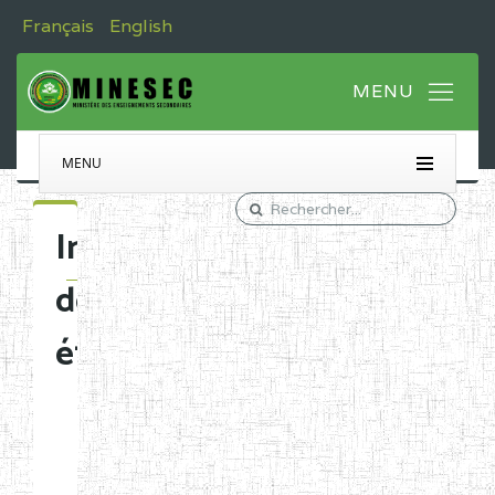
Français
English
MENU
Immatriculation
des
établissements
Etablissements