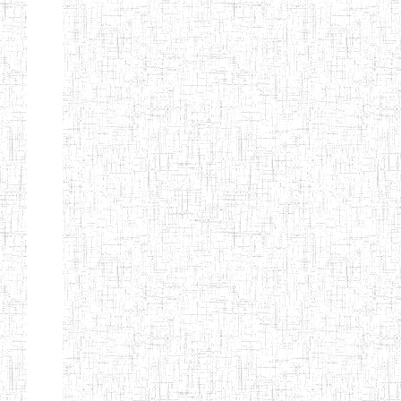
GTTC
17/07/2001
ENIEG
Publi
FUNDONG
Page 11 sur 13 Total: 307
Afficher
Début
Préc.
4
5
6
7
8
9
13
Suivant
Fin
Etablissements
d'enseignement