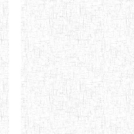
ENIEG DE
01/01/1958
ENIEG
Publi
NKONGSAMBA
ENIEG DE
01/11/2001
ENIEG
Publi
YABASSI
ENBIEG
01/01/1975
ENIEG
Publi
D'EDEA
ENBIEG DE
25/08/1986
ENIEG
Publi
DOUALA
ENIET DE
05/11/1998
ENIET
Publi
DOUALA
ENIET DE
05/08/2010
ENIET
Publi