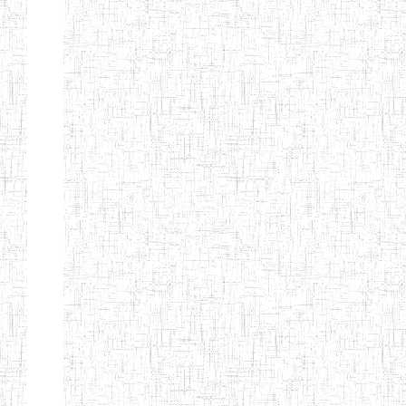
GAROUA
ENBIEG DE
01/01/1975
ENIEG
Publi
GAROUA
ENIEG DE
01/01/1995
ENIEG
Publi
PITOA
ENIEG DE
22/10/2002
ENIEG
Publi
TCHOLLIRE
ENIEG DE POLI
17/08/2012
ENIEG
Publi
ENIEG DE
10/09/2001
ENIEG
Publi
GUIDER