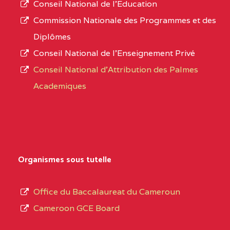
Conseil National de l’Education
CENTRE
COLLEGE PANAFRICAIN
5JK
numéro
Commission Nationale des Programmes et des
DE L'EXCELLENCE BP
d’immatriculation.
Diplômes
:4447 YAOUNDE
Conseil National de l’Enseignement Privé
L’offre
CENTRE
COLLEGE PRIVE
5JK
Conseil National d'Attribution des Palmes
d’éducation
CATHOLIQUE
Academiques
de
D'ENSEIGNEMENT
l’Enseignement
TECHNIQUE
Secondaire
INDUSTRIEL FEMININ
Général
MARIA GORETTI BP
au
Organismes sous tutelle
:1152 YAOUNDE
terme
des
CENTRE
COLLEGE PRIVE LAIC
5JK
Office du Baccalaureat du Cameroun
opérations
SAINT MICHEL
Cameroon GCE Board
d’immatriculation
ARCHANGE BP :10017