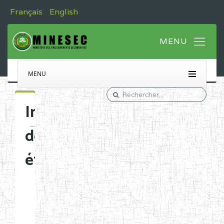
Français
English
MENU
Immatriculation
des
établissements
Etablissements