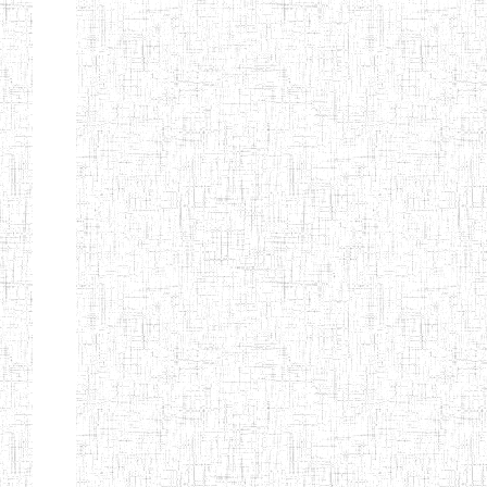
GTTC
17/07/2001
ENIEG
Publi
FUNDONG
Page 11 sur 13 Total: 307
Afficher
Début
Préc.
4
5
6
7
8
9
13
Suivant
Fin
Etablissements
d'enseignement