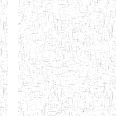
Nature
Arrondissement
Denomination
Création
Type
Natur
ENIEG DE
01/08/2000
ENIEG
Publi
MBALMAYO
ENIEG DE
11/07/2012
ENIEG
Publi
YOKADOUMA