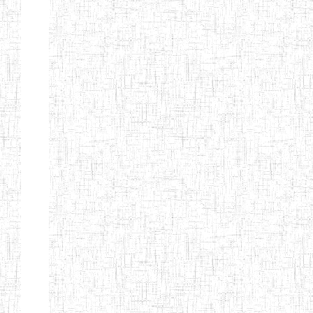
GAROUA
ENBIEG DE
01/01/1975
ENIEG
Publi
GAROUA
ENIEG DE
01/01/1995
ENIEG
Publi
PITOA
ENIEG DE
22/10/2002
ENIEG
Publi
TCHOLLIRE
ENIEG DE POLI
17/08/2012
ENIEG
Publi
ENIEG DE
10/09/2001
ENIEG
Publi
GUIDER