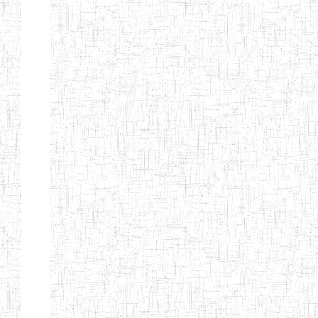
ENIEG
10/07/1983
ENIEG
Publi
D'ABONG
MBANG
ENIEG DE
12/06/2001
ENIEG
Publi
BATOURI
ENBIEG DE
01/08/2001
ENIEG
Publi
BERTOUA
ENIET DE
01/08/2012
ENIET
Publi
BERTOUA
ENIET DE
13/08/2013
ENIET
Publi
MAROUA