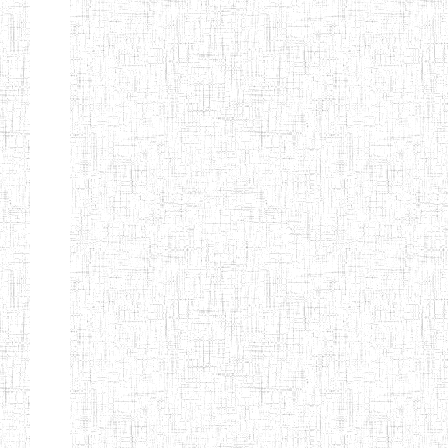
ENIEG DE
01/01/1958
ENIEG
Publi
NKONGSAMBA
ENIEG DE
01/11/2001
ENIEG
Publi
YABASSI
ENBIEG
01/01/1975
ENIEG
Publi
D'EDEA
ENBIEG DE
25/08/1986
ENIEG
Publi
DOUALA
ENIET DE
05/11/1998
ENIET
Publi
DOUALA
ENIET DE
05/08/2010
ENIET
Publi