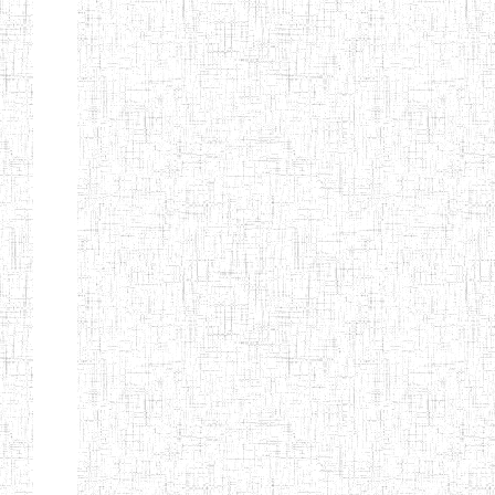
ENBIEG DE
01/01/1965
ENIEG
Publi
MAROUA
ENIEG DE
01/09/1997
ENIEG
Publi
KOUSSERI
ENIEG DE
31/08/2005
ENIEG
Publi
YAGOUA
ENIEG DE
01/09/1984
ENIEG
Publi
KAELE
ENIEG DE
01/07/2000
ENIEG
Publi
MORA
ENIEG DE
24/09/1997
ENIEG
Publi
MOKOLO