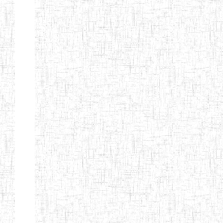
d'enseignement
normal
ENI
Chercher:
Effacer les filtres
Denomination
Type