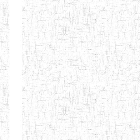
d'enseignement
normal
ENI
Chercher:
Effacer les filtres
Denomination
Type