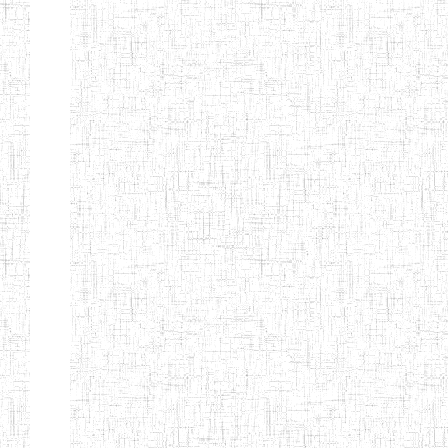
GTTC
17/07/2001
ENIEG
Publi
FUNDONG
Page 11 sur 13 Total: 307
Afficher
Début
Préc.
4
5
6
7
8
9
13
Suivant
Fin
Etablissements
d'enseignement