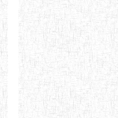
Nature
Arrondissement
Denomination
Création
Type
Natur
ENIEG DE
01/08/2000
ENIEG
Publi
MBALMAYO
ENIEG DE
11/07/2012
ENIEG
Publi
YOKADOUMA