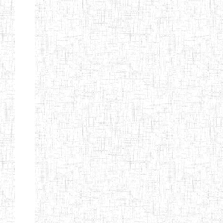
ENBIEG DE
01/01/1965
ENIEG
Publi
MAROUA
ENIEG DE
01/09/1997
ENIEG
Publi
KOUSSERI
ENIEG DE
31/08/2005
ENIEG
Publi
YAGOUA
ENIEG DE
01/09/1984
ENIEG
Publi
KAELE
ENIEG DE
01/07/2000
ENIEG
Publi
MORA
ENIEG DE
24/09/1997
ENIEG
Publi
MOKOLO