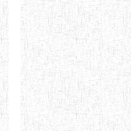
ENIEG DE
01/01/1958
ENIEG
Publi
NKONGSAMBA
ENIEG DE
01/11/2001
ENIEG
Publi
YABASSI
ENBIEG
01/01/1975
ENIEG
Publi
D'EDEA
ENBIEG DE
25/08/1986
ENIEG
Publi
DOUALA
ENIET DE
05/11/1998
ENIET
Publi
DOUALA
ENIET DE
05/08/2010
ENIET
Publi