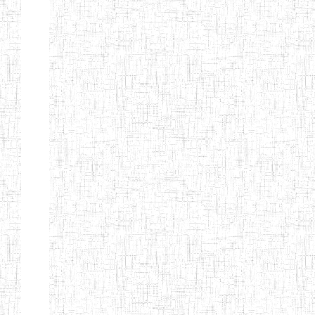
GAROUA
ENBIEG DE
01/01/1975
ENIEG
Publi
GAROUA
ENIEG DE
01/01/1995
ENIEG
Publi
PITOA
ENIEG DE
22/10/2002
ENIEG
Publi
TCHOLLIRE
ENIEG DE POLI
17/08/2012
ENIEG
Publi
ENIEG DE
10/09/2001
ENIEG
Publi
GUIDER