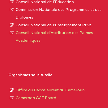
Conseil National de l’Education
CENTRE
COLLEGE PANAFRICAIN
5JK
numéro
Commission Nationale des Programmes et des
DE L'EXCELLENCE BP
d’immatriculation.
Diplômes
:4447 YAOUNDE
Conseil National de l’Enseignement Privé
L’offre
CENTRE
COLLEGE PRIVE
5JK
Conseil National d'Attribution des Palmes
d’éducation
CATHOLIQUE
Academiques
de
D'ENSEIGNEMENT
l’Enseignement
TECHNIQUE
Secondaire
INDUSTRIEL FEMININ
Général
MARIA GORETTI BP
au
Organismes sous tutelle
:1152 YAOUNDE
terme
des
CENTRE
COLLEGE PRIVE LAIC
5JK
Office du Baccalaureat du Cameroun
opérations
SAINT MICHEL
Cameroon GCE Board
d’immatriculation
ARCHANGE BP :10017