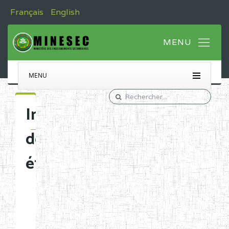
Français
English
MENU
Immatriculation
des
établissements
Etablissements