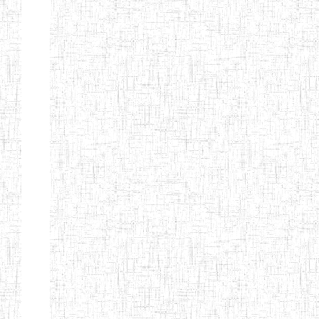
Nature
Arrondissement
Denomination
Création
Type
Natur
ENIEG DE
01/08/2000
ENIEG
Publi
MBALMAYO
ENIEG DE
11/07/2012
ENIEG
Publi
YOKADOUMA