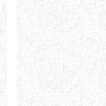
ENIEG DE
01/01/1958
ENIEG
Publi
NKONGSAMBA
ENIEG DE
01/11/2001
ENIEG
Publi
YABASSI
ENBIEG
01/01/1975
ENIEG
Publi
D'EDEA
ENBIEG DE
25/08/1986
ENIEG
Publi
DOUALA
ENIET DE
05/11/1998
ENIET
Publi
DOUALA
ENIET DE
05/08/2010
ENIET
Publi