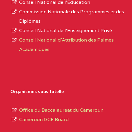
Conseil National de l’Education
CENTRE
COLLEGE PANAFRICAIN
5JK
numéro
Commission Nationale des Programmes et des
DE L'EXCELLENCE BP
d’immatriculation.
Diplômes
:4447 YAOUNDE
Conseil National de l’Enseignement Privé
L’offre
CENTRE
COLLEGE PRIVE
5JK
Conseil National d'Attribution des Palmes
d’éducation
CATHOLIQUE
Academiques
de
D'ENSEIGNEMENT
l’Enseignement
TECHNIQUE
Secondaire
INDUSTRIEL FEMININ
Général
MARIA GORETTI BP
au
Organismes sous tutelle
:1152 YAOUNDE
terme
des
CENTRE
COLLEGE PRIVE LAIC
5JK
Office du Baccalaureat du Cameroun
opérations
SAINT MICHEL
Cameroon GCE Board
d’immatriculation
ARCHANGE BP :10017