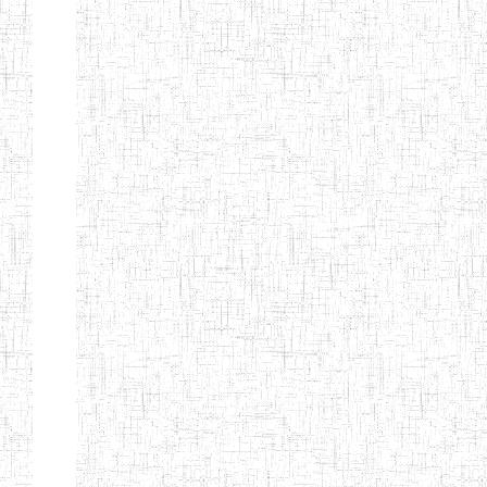
ENBIEG DE
01/01/1965
ENIEG
Publi
MAROUA
ENIEG DE
01/09/1997
ENIEG
Publi
KOUSSERI
ENIEG DE
31/08/2005
ENIEG
Publi
YAGOUA
ENIEG DE
01/09/1984
ENIEG
Publi
KAELE
ENIEG DE
01/07/2000
ENIEG
Publi
MORA
ENIEG DE
24/09/1997
ENIEG
Publi
MOKOLO