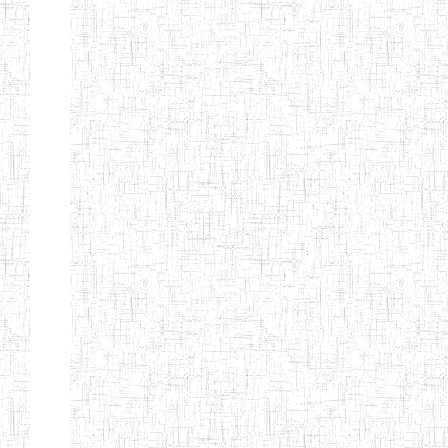
ENIEG
10/07/1983
ENIEG
Publi
D'ABONG
MBANG
ENIEG DE
12/06/2001
ENIEG
Publi
BATOURI
ENBIEG DE
01/08/2001
ENIEG
Publi
BERTOUA
ENIET DE
01/08/2012
ENIET
Publi
BERTOUA
ENIET DE
13/08/2013
ENIET
Publi
MAROUA