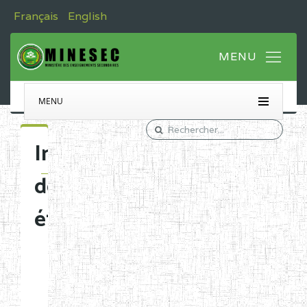
Français
English
MENU
Immatriculation
des
établissements
Etablissements