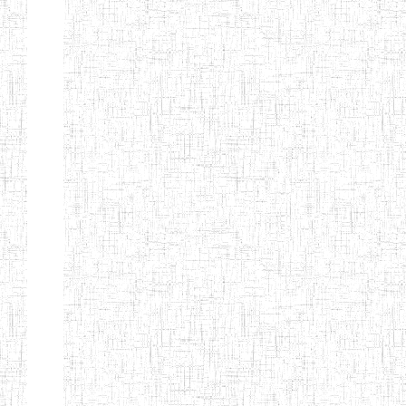
GAROUA
ENBIEG DE
01/01/1975
ENIEG
Publi
GAROUA
ENIEG DE
01/01/1995
ENIEG
Publi
PITOA
ENIEG DE
22/10/2002
ENIEG
Publi
TCHOLLIRE
ENIEG DE POLI
17/08/2012
ENIEG
Publi
ENIEG DE
10/09/2001
ENIEG
Publi
GUIDER