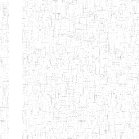
d'enseignement
normal
ENI
Chercher:
Effacer les filtres
Denomination
Type