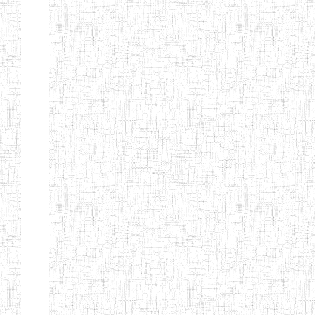
GTTC
17/07/2001
ENIEG
Publi
FUNDONG
Page 11 sur 13 Total: 307
Afficher
Début
Préc.
4
5
6
7
8
9
13
Suivant
Fin
Etablissements
d'enseignement