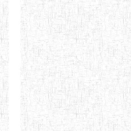
ENIEG DE
01/01/1958
ENIEG
Publi
NKONGSAMBA
ENIEG DE
01/11/2001
ENIEG
Publi
YABASSI
ENBIEG
01/01/1975
ENIEG
Publi
D'EDEA
ENBIEG DE
25/08/1986
ENIEG
Publi
DOUALA
ENIET DE
05/11/1998
ENIET
Publi
DOUALA
ENIET DE
05/08/2010
ENIET
Publi