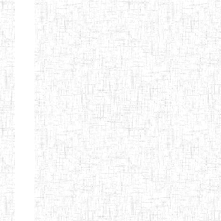
GTTC
17/07/2001
ENIEG
Publi
FUNDONG
Page 11 sur 13 Total: 307
Afficher
Début
Préc.
4
5
6
7
8
9
13
Suivant
Fin
Etablissements
d'enseignement