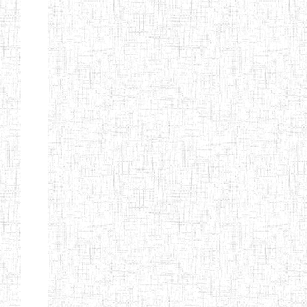
ENBIEG DE
01/01/1965
ENIEG
Publi
MAROUA
ENIEG DE
01/09/1997
ENIEG
Publi
KOUSSERI
ENIEG DE
31/08/2005
ENIEG
Publi
YAGOUA
ENIEG DE
01/09/1984
ENIEG
Publi
KAELE
ENIEG DE
01/07/2000
ENIEG
Publi
MORA
ENIEG DE
24/09/1997
ENIEG
Publi
MOKOLO