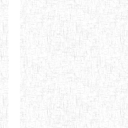
Nature
Arrondissement
Denomination
Création
Type
Natur
ENIEG DE
01/08/2000
ENIEG
Publi
MBALMAYO
ENIEG DE
11/07/2012
ENIEG
Publi
YOKADOUMA