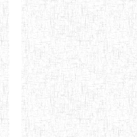
d'enseignement
normal
ENI
Chercher:
Effacer les filtres
Denomination
Type