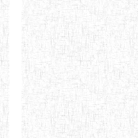
GAROUA
ENBIEG DE
01/01/1975
ENIEG
Publi
GAROUA
ENIEG DE
01/01/1995
ENIEG
Publi
PITOA
ENIEG DE
22/10/2002
ENIEG
Publi
TCHOLLIRE
ENIEG DE POLI
17/08/2012
ENIEG
Publi
ENIEG DE
10/09/2001
ENIEG
Publi
GUIDER