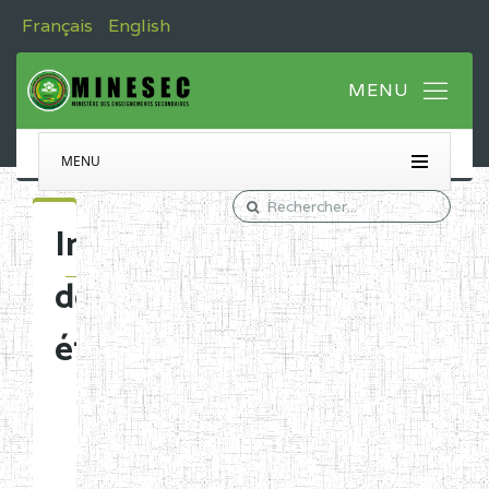
Français
English
MENU
Immatriculation
des
établissements
Etablissements