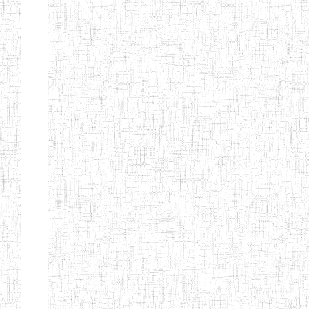
ENIEG
10/07/1983
ENIEG
Publi
D'ABONG
MBANG
ENIEG DE
12/06/2001
ENIEG
Publi
BATOURI
ENBIEG DE
01/08/2001
ENIEG
Publi
BERTOUA
ENIET DE
01/08/2012
ENIET
Publi
BERTOUA
ENIET DE
13/08/2013
ENIET
Publi
MAROUA