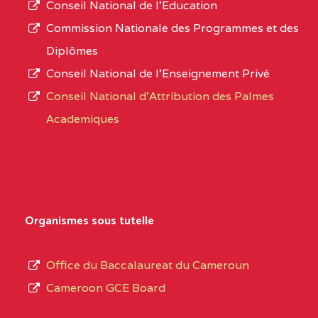
Conseil National de l’Education
numéro
OUEST
COMPREHENSIVE
Commission Nationale des Programmes et des
d’immatriculation.
COLLEGE ( BCHS ) BP :01
Diplômes
BAMENDA
Conseil National de l’Enseignement Privé
L’offre
Conseil National d'Attribution des Palmes
d’éducation
BAPTIST COMPREHENSIVE COLLEGE BUEA
Academiques
de
SUD-OUEST
BAPTIST
6CC
l’Enseignement
COMPREHENSIVE
Secondaire
COLLEGE BUEA BP :
Général
au
BILINGUAL TECHNICAL COLLEGE CHRIST 
Organismes sous tutelle
terme
CENTRE
BILINGUAL TECHNICAL
5LE
des
Office du Baccalaureat du Cameroun
COLLEGE CHRIST
opérations
Cameroon GCE Board
WINNERS BP :
d’immatriculation