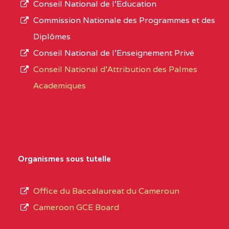
Conseil National de l’Education
numéro
OUEST
COMPREHENSIVE
Commission Nationale des Programmes et des
d’immatriculation.
COLLEGE ( BCHS ) BP :01
Diplômes
BAMENDA
Conseil National de l’Enseignement Privé
L’offre
Conseil National d'Attribution des Palmes
d’éducation
BAPTIST COMPREHENSIVE COLLEGE BUEA
Academiques
de
SUD-OUEST
BAPTIST
6CC
l’Enseignement
COMPREHENSIVE
Secondaire
COLLEGE BUEA BP :
Général
au
BILINGUAL TECHNICAL COLLEGE CHRIST 
Organismes sous tutelle
terme
CENTRE
BILINGUAL TECHNICAL
5LE
des
Office du Baccalaureat du Cameroun
COLLEGE CHRIST
opérations
Cameroon GCE Board
WINNERS BP :
d’immatriculation