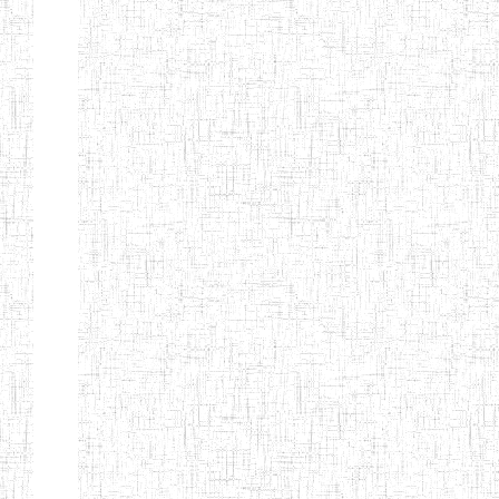
Nature
Arrondissement
Denomination
Création
Type
Natur
ENIEG DE
01/08/2000
ENIEG
Publi
MBALMAYO
ENIEG DE
11/07/2012
ENIEG
Publi
YOKADOUMA