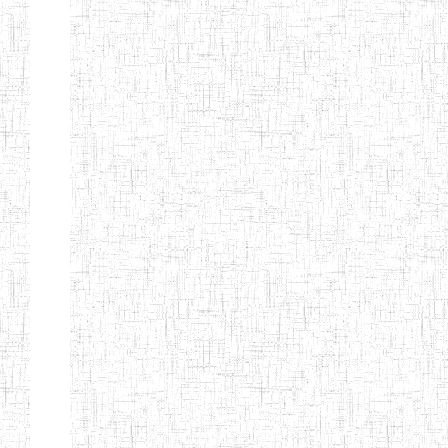
d'enseignement
normal
ENI
Chercher:
Effacer les filtres
Denomination
Type