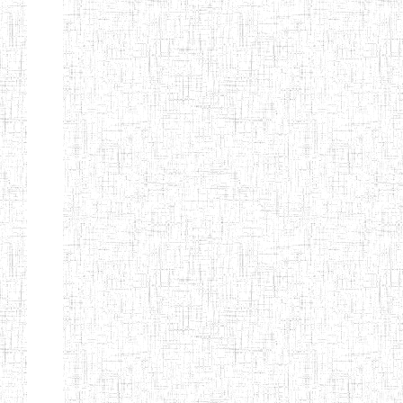
ENIEG DE
01/01/1958
ENIEG
Publi
NKONGSAMBA
ENIEG DE
01/11/2001
ENIEG
Publi
YABASSI
ENBIEG
01/01/1975
ENIEG
Publi
D'EDEA
ENBIEG DE
25/08/1986
ENIEG
Publi
DOUALA
ENIET DE
05/11/1998
ENIET
Publi
DOUALA
ENIET DE
05/08/2010
ENIET
Publi