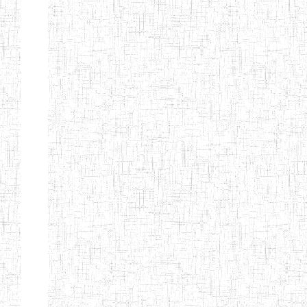
ENBIEG DE
01/01/1965
ENIEG
Publi
MAROUA
ENIEG DE
01/09/1997
ENIEG
Publi
KOUSSERI
ENIEG DE
31/08/2005
ENIEG
Publi
YAGOUA
ENIEG DE
01/09/1984
ENIEG
Publi
KAELE
ENIEG DE
01/07/2000
ENIEG
Publi
MORA
ENIEG DE
24/09/1997
ENIEG
Publi
MOKOLO