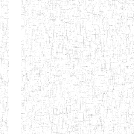
GAROUA
ENBIEG DE
01/01/1975
ENIEG
Publi
GAROUA
ENIEG DE
01/01/1995
ENIEG
Publi
PITOA
ENIEG DE
22/10/2002
ENIEG
Publi
TCHOLLIRE
ENIEG DE POLI
17/08/2012
ENIEG
Publi
ENIEG DE
10/09/2001
ENIEG
Publi
GUIDER