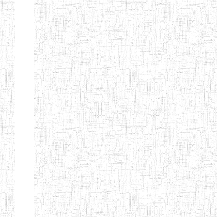
ENIEG
10/07/1983
ENIEG
Publi
D'ABONG
MBANG
ENIEG DE
12/06/2001
ENIEG
Publi
BATOURI
ENBIEG DE
01/08/2001
ENIEG
Publi
BERTOUA
ENIET DE
01/08/2012
ENIET
Publi
BERTOUA
ENIET DE
13/08/2013
ENIET
Publi
MAROUA