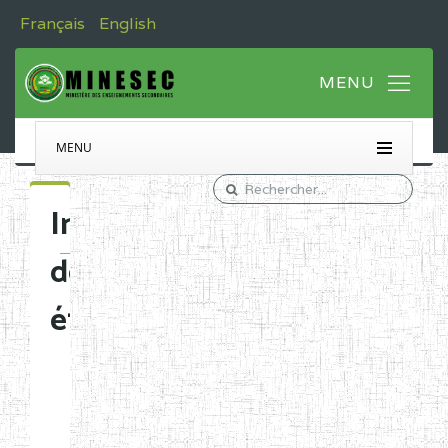
Français
English
MENU
Immatriculation
des
établissements
Etablissements