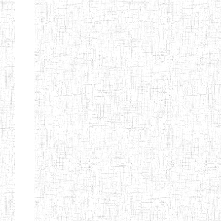
GTTC
17/07/2001
ENIEG
Publi
FUNDONG
Page 11 sur 13 Total: 307
Afficher
Début
Préc.
4
5
6
7
8
9
13
Suivant
Fin
Etablissements
d'enseignement