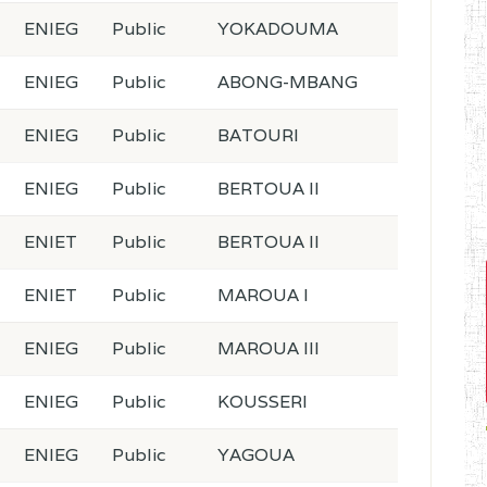
ENIEG
Public
YOKADOUMA
ENIEG
Public
ABONG-MBANG
ENIEG
Public
BATOURI
ENIEG
Public
BERTOUA II
ENIET
Public
BERTOUA II
ENIET
Public
MAROUA I
ENIEG
Public
MAROUA III
ENIEG
Public
KOUSSERI
ENIEG
Public
YAGOUA