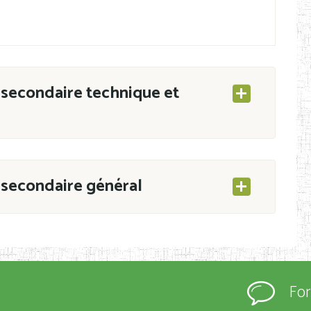
secondaire technique et
secondaire général
ESEC/CAB du 21 mars 2011 portant ouverture
s d’Enseignement Secondaire et Normal (RNE),
Fo
s régulièrement immatriculés et inscrits au