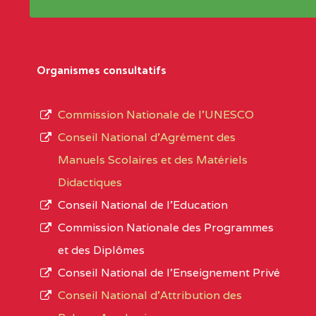
Répertoire sont publiées chaque année et po
Région
Les établissements sont listés par Région, D
Département
références des textes de création ou de tran
Organismes consultatifs
pour le secteur privé, l’ordre d’enseignemen
Arrondissement
autorisé et le numéro d’immatriculation.
Commission Nationale de l’UNESCO
Noms
Conseil National d’Agrément des
L’offre d’éducation de
l’Enseignement Secon
Localité
Manuels Scolaires et des Matériels
d’immatriculation du mois de septembre 2020
Didactiques
suit :
Conseil National de l’Education
Région
Noms
1950 établissements publics
fonctionnels
Commission Nationale des Programmes
895 CES dont 86 Bilingues
et des Diplômes
ADAMAOUA
INSTITUT POLYVALENT BIL
1055 Lycées dont 351 Bilingues
Conseil National de l’Enseignement Privé
PINTADES BP :
72 établissements avec section bilingue 
Conseil National d'Attribution des
ADAMAOUA
COLLEGE PRIVE LAIC POLY