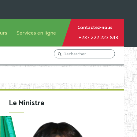
Contactez-nous
urs
Services en ligne
+237 222 223 843
tème francophone
Orientation Conseil
tème anglophone
Gestion du Personnel
Gestion du matricule des
élèves
les
Demande d'actes certificatifs
Le Ministre
Demande de subvention
Acceder au Mail pro