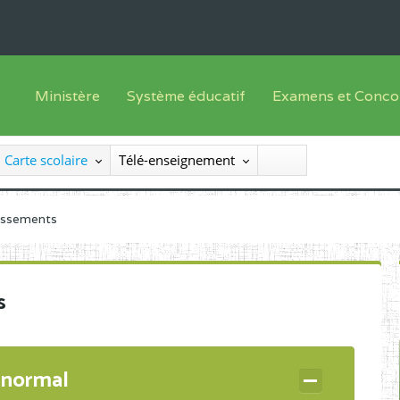
Ministère
Système éducatif
Examens et Conco
Sous sys
Le Ministre
Offre de formation
Inscriptions
Carte scolaire
Télé-enseignement
Sous sys
Le SEESEN
Progammes d'études
Liste des candidats
Inspection Générale des Services
Manuels scolaires
Résultats
lissements
Inspection Générale des Enseignements
Diplômes disponib
Administration Centrale
s
Services Déconcentrés
Organigramme
 normal