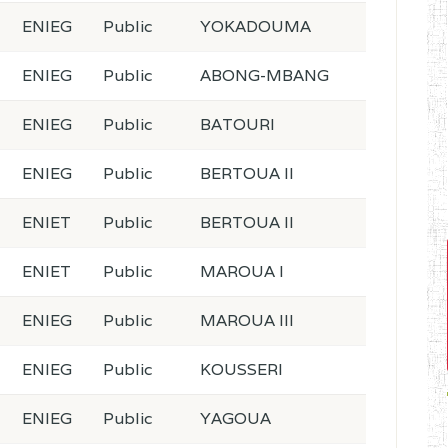
ENIEG
Public
YOKADOUMA
ENIEG
Public
ABONG-MBANG
ENIEG
Public
BATOURI
ENIEG
Public
BERTOUA II
ENIET
Public
BERTOUA II
ENIET
Public
MAROUA I
ENIEG
Public
MAROUA III
ENIEG
Public
KOUSSERI
ENIEG
Public
YAGOUA