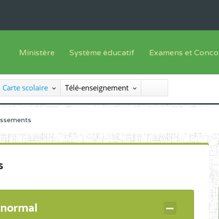
Ministère
Système éducatif
Examens et Conco
Sous sys
Le Ministre
Offre de formation
Inscriptions
Carte scolaire
Télé-enseignement
Sous sys
Le SEESEN
Progammes d'études
Liste des candidats
Inspection Générale des Services
Manuels scolaires
Résultats
lissements
Inspection Générale des Enseignements
Diplômes disponib
Administration Centrale
s
Services Déconcentrés
Organigramme
 normal