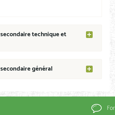
secondaire technique et
secondaire général
ESEC/CAB du 21 mars 2011 portant ouverture
s d’Enseignement Secondaire et Normal (RNE),
Fo
s régulièrement immatriculés et inscrits au