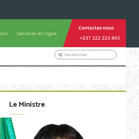
Contactez-nous
urs
Services en ligne
+237 222 223 843
tème francophone
Orientation Conseil
tème anglophone
Gestion du Personnel
Gestion du matricule des
élèves
les
Demande d'actes certificatifs
Le Ministre
Demande de subvention
Acceder au Mail pro