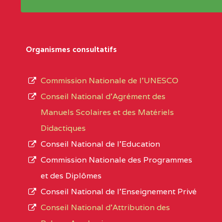
Répertoire sont publiées chaque année et po
Région
Les établissements sont listés par Région, D
Département
références des textes de création ou de tran
Organismes consultatifs
pour le secteur privé, l’ordre d’enseignemen
Arrondissement
autorisé et le numéro d’immatriculation.
Commission Nationale de l’UNESCO
Noms
Conseil National d’Agrément des
L’offre d’éducation de
l’Enseignement Secon
Localité
Manuels Scolaires et des Matériels
d’immatriculation du mois de septembre 2020
Didactiques
suit :
Conseil National de l’Education
Région
Noms
1950 établissements publics
fonctionnels
Commission Nationale des Programmes
895 CES dont 86 Bilingues
et des Diplômes
ADAMAOUA
INSTITUT POLYVALENT BIL
1055 Lycées dont 351 Bilingues
Conseil National de l’Enseignement Privé
PINTADES BP :
72 établissements avec section bilingue 
Conseil National d'Attribution des
ADAMAOUA
COLLEGE PRIVE LAIC POLY