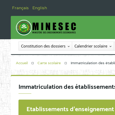
Français
English
Constitution des dossiers
Calendrier scolaire
Accueil
Carte scolaire
Immatriculation des étab
Immatriculation des établissement
Etablissements d'enseignement