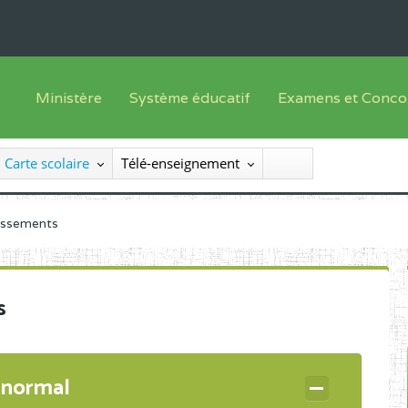
Ministère
Système éducatif
Examens et Conco
Sous sys
Le Ministre
Offre de formation
Inscriptions
Carte scolaire
Télé-enseignement
Sous sys
Le SEESEN
Progammes d'études
Liste des candidats
Inspection Générale des Services
Manuels scolaires
Résultats
lissements
Inspection Générale des Enseignements
Diplômes disponib
Administration Centrale
s
Services Déconcentrés
Organigramme
 normal