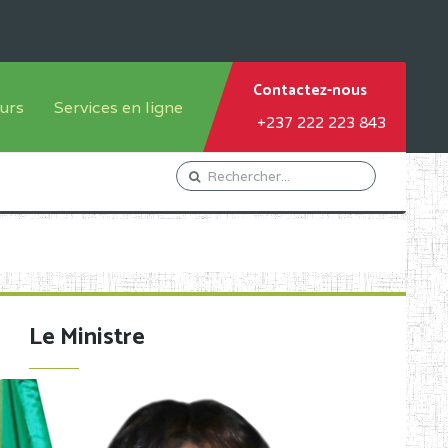
Contactez-nous
urs
Services en ligne
+237 222 223 843
tème francophone
Orientation Conseil
tème anglophone
Gestion du Personnel
Gestion du matricule des
élèves
les
Demande d'actes certificatifs
Le Ministre
Demande de subvention
Acceder au Mail pro