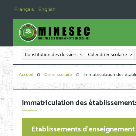
Français
English
Constitution des dossiers
Calendrier scolaire
Accueil
Carte scolaire
Immatriculation des étab
Immatriculation des établissement
Etablissements d'enseignement