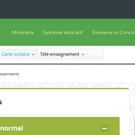
Ministère
Système éducatif
Examens et Conco
Sous sys
Le Ministre
Offre de formation
Inscriptions
Carte scolaire
Télé-enseignement
Sous sys
Le SEESEN
Progammes d'études
Liste des candidats
Inspection Générale des Services
Manuels scolaires
Résultats
lissements
Inspection Générale des Enseignements
Diplômes disponib
Administration Centrale
s
Services Déconcentrés
Organigramme
 normal