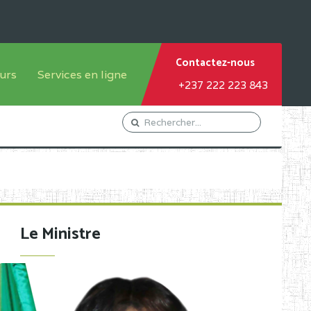
Contactez-nous
urs
Services en ligne
+237 222 223 843
tème francophone
Orientation Conseil
tème anglophone
Gestion du Personnel
Gestion du matricule des
élèves
les
Demande d'actes certificatifs
Le Ministre
Demande de subvention
Acceder au Mail pro