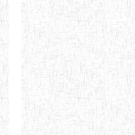
ENIEG BERYLA
06/06/2014
ENIEG
Privé
ENIEG
28/08/2009
ENIEG
Privé
L'EXCELLENCE
ENIEG DES
10/07/2001
ENIEG
Privé
NATIONS
ENIET PAUL
23/07/2014
ENIET
Privé
MOMO
ENIEG PRIVEE
10/07/2008
ENIEG
Privé
TCHEB'S
ENIEG PRIVEE
12/07/2019
ENIEG
Privé