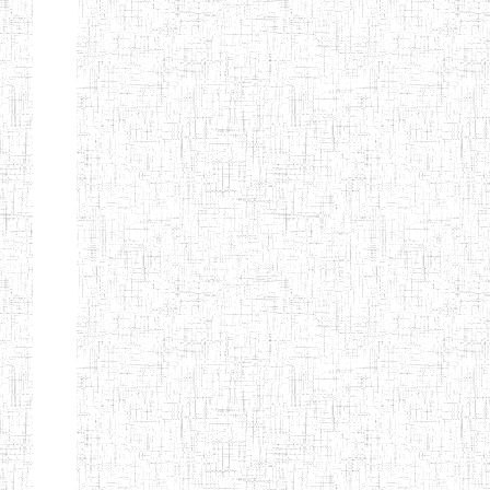
FIERTE
ENIEG TAGA
02/09/2014
ENIEG
Privé
ENIET
04/02/2014
ENIET
Privé
SIANTOU
ENIEG PRIVEE
28/08/2009
ENIEG
Privé
GOLDEN
ENIEG
28/12/2007
ENIEG
Privé
BILINGUE LE
GRAND
ENIEG
15/04/2014
ENIEG
Privé
BILINGUE
VIVA