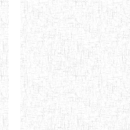
ENIEG
10/07/2000
ENIEG
Privé
BILINGUE
MATSIAZE
ENPIEG
20/08/2015
ENIEG
Privé
BILINGUE
SENTTI-IBES
ENIEG PRIVEE
06/06/2016
ENIEG
Privé
BILINGUE LES
ROSSIGNOLS
MAJORS
ENI PRIVEE
22/09/2000
ENIEG
Privé
LAIQUE