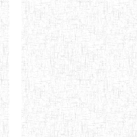
EDUCATION
ENIEG PRIVEE
20/08/2015
ENIEG
Privé
MERE
THERESA
ENIEG COSBIE
28/08/2009
ENIEG
Privé
ENIEG STAR
28/12/2007
ENIEG
Privé
ENIEG MEVEC
02/07/2012
ENIEG
Privé
Page 2 sur 13 Total: 307
Afficher
Début
Préc.
1
2
3
4
5
6