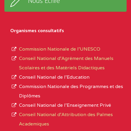
Nous Ecrire
sous-
BALI COMMUNITY HIGH SCHOOL BP :
(1)
système,
le
NORD-
BALI COMMUNITY HIGH
3JE
Organismes consultatifs
type
OUEST
SCHOOL BP :
d’enseignement
Commission Nationale de l’UNESCO
BAPTIST COMPREHENSIVE COLLEGE ( BCHS
autorisé
Conseil National d’Agrément des Manuels
BAMENDA
(1)
et
Scolaires et des Matériels Didactiques
le
NORD-
BAPTIST
3JJ
Conseil National de l’Education
numéro
OUEST
COMPREHENSIVE
Commission Nationale des Programmes et des
d’immatriculation.
COLLEGE ( BCHS ) BP :01
Diplômes
BAMENDA
Conseil National de l’Enseignement Privé
L’offre
Conseil National d'Attribution des Palmes
d’éducation
BAPTIST COMPREHENSIVE COLLEGE BUEA
Academiques
de