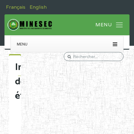
Français
English
MENU
Immatriculation
des
établissements
Etablissements