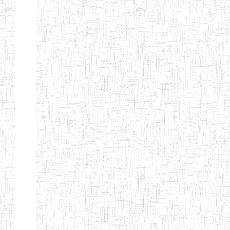
Nature
Arrondissement
Denomination
Création
Type
Natur
ENIEG LES
25/09/1995
ENIEG
Privé
MOINILLONS
ENPIEG
10/10/2013
ENIEG
Privé
BILINGUE
MAGAWATI