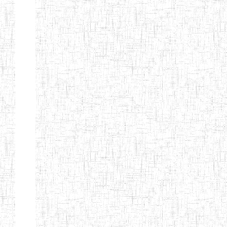
d'enseignement
normal
ENI
Chercher:
Effacer les filtres
Denomination
Type