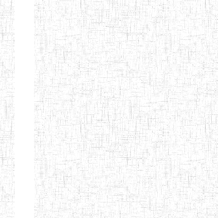
Suivant
Fin
Etablissements
d'enseignement
secondaire
technique
et
professionnel
ESTP
Etablissements