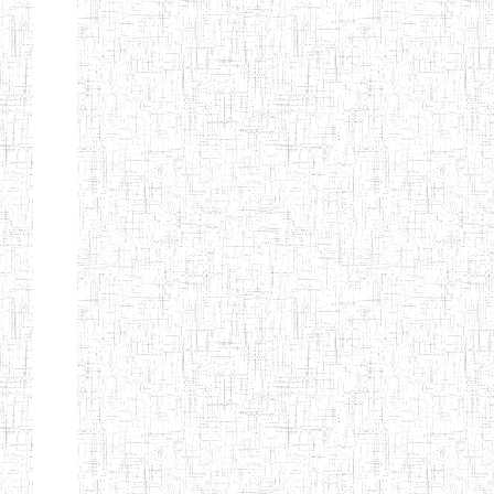
BILINGUE
INCLUSIVE
LOUIS
BRAILLE DU
CJARC
ENIEG LA
28/12/2007
ENIEG
Privé
PENSEE
ENIEG PRIVEE
28/08/2009
ENIEG
Privé
AIME-CESAIRE
ENIEG
03/06/2014
ENIEG
Privé
SIANTOU
ENIEG LA
26/05/2014
ENIEG
Privé