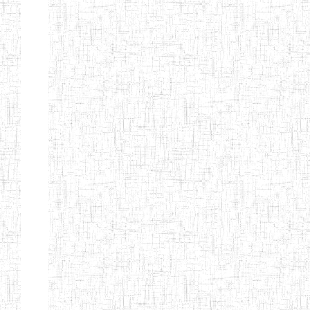
ENIEG
10/07/2000
ENIEG
Privé
BILINGUE
MATSIAZE
ENPIEG
20/08/2015
ENIEG
Privé
BILINGUE
SENTTI-IBES
ENIEG PRIVEE
06/06/2016
ENIEG
Privé
BILINGUE LES
ROSSIGNOLS
MAJORS
ENI PRIVEE
22/09/2000
ENIEG
Privé
LAIQUE