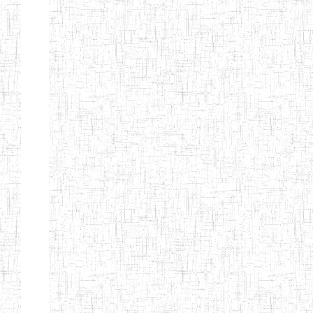
BILINGUE
INCLUSIVE
LOUIS
BRAILLE DU
CJARC
ENIEG LA
28/12/2007
ENIEG
Privé
PENSEE
ENIEG PRIVEE
28/08/2009
ENIEG
Privé
AIME-CESAIRE
ENIEG
03/06/2014
ENIEG
Privé
SIANTOU
ENIEG LA
26/05/2014
ENIEG
Privé