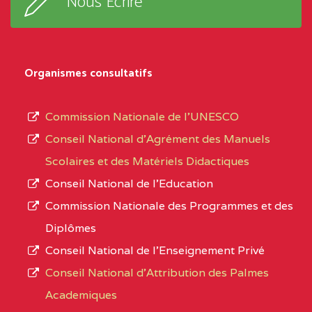
Nous Ecrire
sous-
0CL1TEFD110519109
(1)
système,
EXTREME-
LYCEE TECHNIQUE DE
0CL
le
Organismes consultatifs
NORD
MERI
type
d’enseignement
0CM1TEFD100504110
(1)
Commission Nationale de l’UNESCO
autorisé
Conseil National d’Agrément des Manuels
EXTREME-
CETIC DE LOULOU
0CM
et
Scolaires et des Matériels Didactiques
NORD
le
Conseil National de l’Education
numéro
0CN1TEFD101094115
(1)
Commission Nationale des Programmes et des
d’immatriculation.
Diplômes
EXTREME-
CETIC DE PETTE
0CN
Conseil National de l’Enseignement Privé
L’offre
NORD
Conseil National d'Attribution des Palmes
d’éducation
0EI1TEFD100495110
(1)
Academiques
de