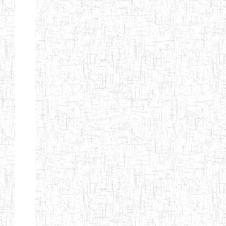
Nature
Arrondissement
Denomination
Création
Type
Natur
ENIEG LES
25/09/1995
ENIEG
Privé
MOINILLONS
ENPIEG
10/10/2013
ENIEG
Privé
BILINGUE
MAGAWATI