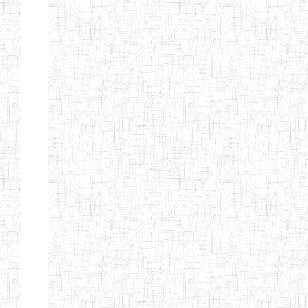
EDUCATION
ENIEG PRIVEE
20/08/2015
ENIEG
Privé
MERE
THERESA
ENIEG COSBIE
28/08/2009
ENIEG
Privé
ENIEG STAR
28/12/2007
ENIEG
Privé
ENIEG MEVEC
02/07/2012
ENIEG
Privé
Page 2 sur 13 Total: 307
Afficher
Début
Préc.
1
2
3
4
5
6