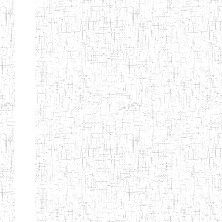
d'enseignement
normal
ENI
Chercher:
Effacer les filtres
Denomination
Type