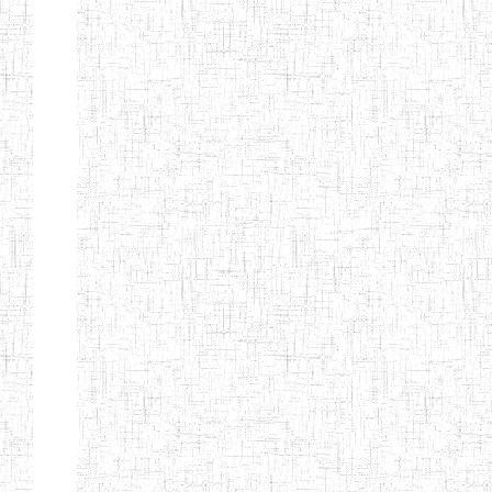
Suivant
Fin
Etablissements
d'enseignement
secondaire
technique
et
professionnel
ESTP
Etablissements