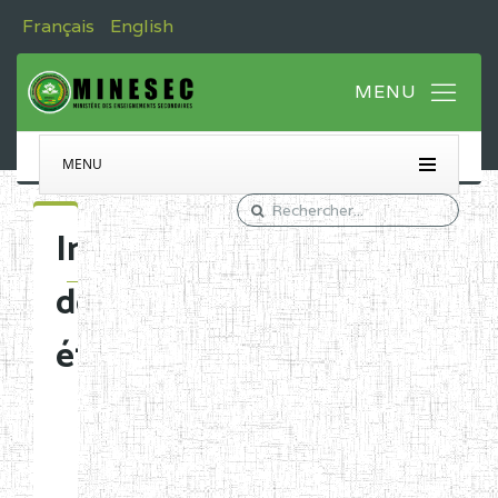
Français
English
MENU
Immatriculation
des
établissements
Etablissements