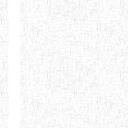
ENIEG BERYLA
06/06/2014
ENIEG
Privé
ENIEG
28/08/2009
ENIEG
Privé
L'EXCELLENCE
ENIEG DES
10/07/2001
ENIEG
Privé
NATIONS
ENIET PAUL
23/07/2014
ENIET
Privé
MOMO
ENIEG PRIVEE
10/07/2008
ENIEG
Privé
TCHEB'S
ENIEG PRIVEE
12/07/2019
ENIEG
Privé