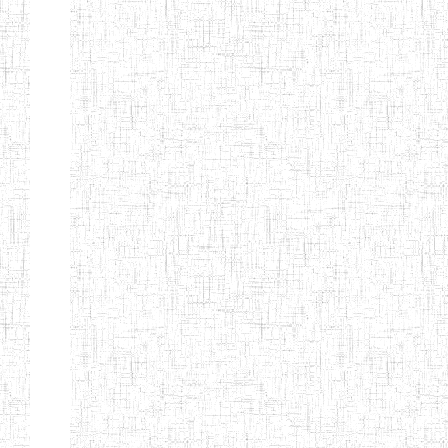
ENIEG BERYLA
06/06/2014
ENIEG
Privé
ENIEG
28/08/2009
ENIEG
Privé
L'EXCELLENCE
ENIEG DES
10/07/2001
ENIEG
Privé
NATIONS
ENIET PAUL
23/07/2014
ENIET
Privé
MOMO
ENIEG PRIVEE
10/07/2008
ENIEG
Privé
TCHEB'S
ENIEG PRIVEE
12/07/2019
ENIEG
Privé