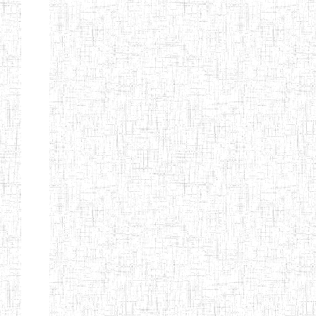
EDUCATION
ENIEG PRIVEE
20/08/2015
ENIEG
Privé
MERE
THERESA
ENIEG COSBIE
28/08/2009
ENIEG
Privé
ENIEG STAR
28/12/2007
ENIEG
Privé
ENIEG MEVEC
02/07/2012
ENIEG
Privé
Page 2 sur 13 Total: 307
Afficher
Début
Préc.
1
2
3
4
5
6