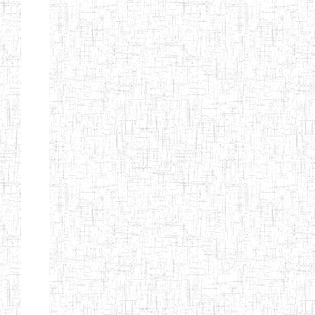
ENIEG
10/07/2000
ENIEG
Privé
BILINGUE
MATSIAZE
ENPIEG
20/08/2015
ENIEG
Privé
BILINGUE
SENTTI-IBES
ENIEG PRIVEE
06/06/2016
ENIEG
Privé
BILINGUE LES
ROSSIGNOLS
MAJORS
ENI PRIVEE
22/09/2000
ENIEG
Privé
LAIQUE