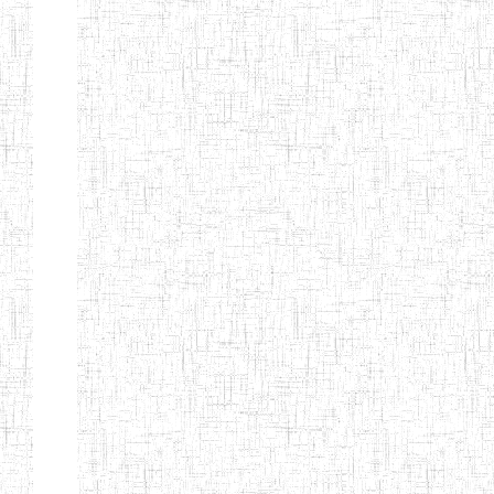
BILINGUE
INCLUSIVE
LOUIS
BRAILLE DU
CJARC
ENIEG LA
28/12/2007
ENIEG
Privé
PENSEE
ENIEG PRIVEE
28/08/2009
ENIEG
Privé
AIME-CESAIRE
ENIEG
03/06/2014
ENIEG
Privé
SIANTOU
ENIEG LA
26/05/2014
ENIEG
Privé