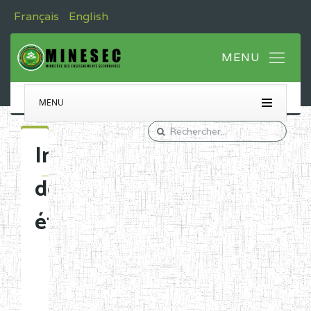
Français
English
MENU
Immatriculation
des
établissements
Etablissements