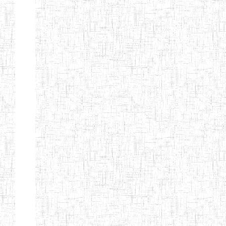
d'enseignement
normal
ENI
Chercher:
Effacer les filtres
Denomination
Type