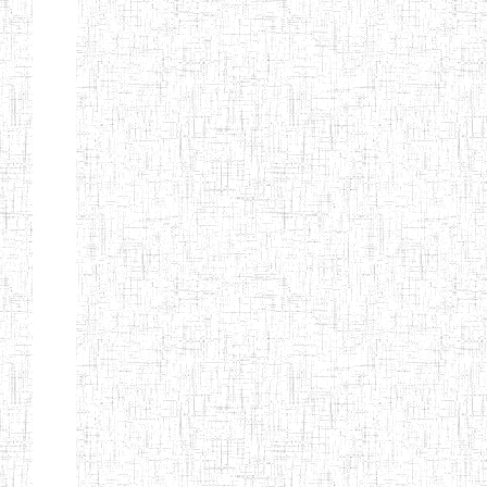
FIERTE
ENIEG TAGA
02/09/2014
ENIEG
Privé
ENIET
04/02/2014
ENIET
Privé
SIANTOU
ENIEG PRIVEE
28/08/2009
ENIEG
Privé
GOLDEN
ENIEG
28/12/2007
ENIEG
Privé
BILINGUE LE
GRAND
ENIEG
15/04/2014
ENIEG
Privé
BILINGUE
VIVA