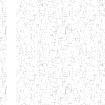
Nature
Arrondissement
Denomination
Création
Type
Natur
ENIEG LES
25/09/1995
ENIEG
Privé
MOINILLONS
ENPIEG
10/10/2013
ENIEG
Privé
BILINGUE
MAGAWATI