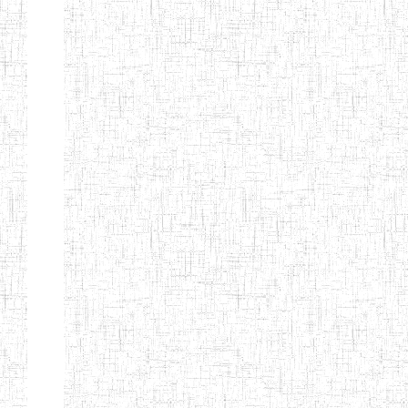
Suivant
Fin
Etablissements
d'enseignement
secondaire
technique
et
professionnel
ESTP
Etablissements