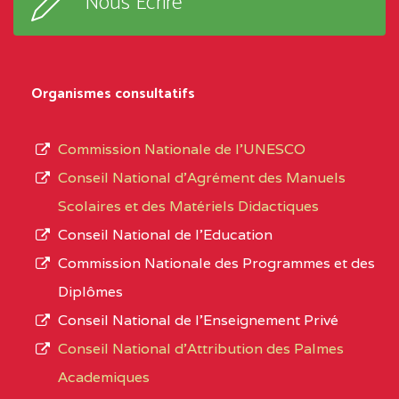
Nous Ecrire
:33853 YAOUNDE
sous-
système,
CENTRE
COLLEGE
5JK
le
D'ENSEIGNEMENT
Organismes consultatifs
type
GENERAL ET
d’enseignement
PROFESSIONNEL
Commission Nationale de l’UNESCO
autorisé
(CEGEP) STE FOI BP
Conseil National d’Agrément des Manuels
et
:4740 YAOUNDE
Scolaires et des Matériels Didactiques
le
Conseil National de l’Education
CENTRE
COLLEGE PANAFRICAIN
5JK
numéro
Commission Nationale des Programmes et des
DE L'EXCELLENCE BP
d’immatriculation.
Diplômes
:4447 YAOUNDE
Conseil National de l’Enseignement Privé
L’offre
CENTRE
COLLEGE PRIVE
5JK
Conseil National d'Attribution des Palmes
d’éducation
CATHOLIQUE
Academiques
de