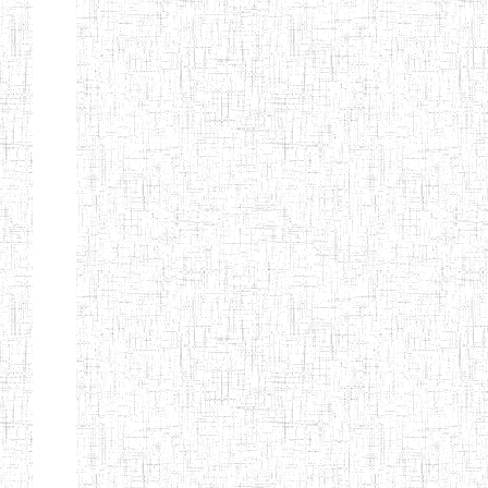
d'enseignement
normal
ENI
Chercher:
Effacer les filtres
Denomination
Type