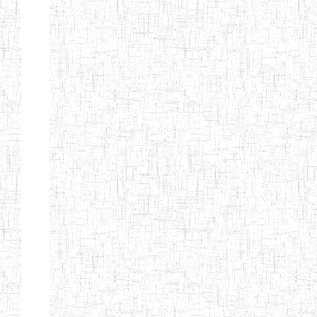
Suivant
Fin
Etablissements
d'enseignement
secondaire
technique
et
professionnel
ESTP
Etablissements