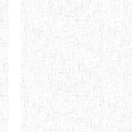
ENIEG BERYLA
06/06/2014
ENIEG
Privé
ENIEG
28/08/2009
ENIEG
Privé
L'EXCELLENCE
ENIEG DES
10/07/2001
ENIEG
Privé
NATIONS
ENIET PAUL
23/07/2014
ENIET
Privé
MOMO
ENIEG PRIVEE
10/07/2008
ENIEG
Privé
TCHEB'S
ENIEG PRIVEE
12/07/2019
ENIEG
Privé