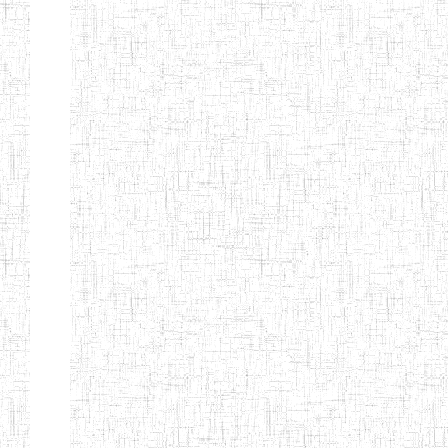
ENIEG
10/07/2000
ENIEG
Privé
BILINGUE
MATSIAZE
ENPIEG
20/08/2015
ENIEG
Privé
BILINGUE
SENTTI-IBES
ENIEG PRIVEE
06/06/2016
ENIEG
Privé
BILINGUE LES
ROSSIGNOLS
MAJORS
ENI PRIVEE
22/09/2000
ENIEG
Privé
LAIQUE