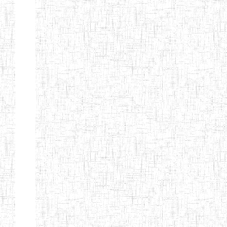
BILINGUE
INCLUSIVE
LOUIS
BRAILLE DU
CJARC
ENIEG LA
28/12/2007
ENIEG
Privé
PENSEE
ENIEG PRIVEE
28/08/2009
ENIEG
Privé
AIME-CESAIRE
ENIEG
03/06/2014
ENIEG
Privé
SIANTOU
ENIEG LA
26/05/2014
ENIEG
Privé