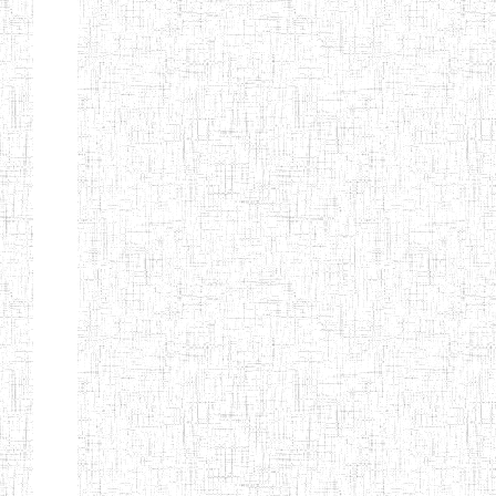
FIERTE
ENIEG TAGA
02/09/2014
ENIEG
Privé
ENIET
04/02/2014
ENIET
Privé
SIANTOU
ENIEG PRIVEE
28/08/2009
ENIEG
Privé
GOLDEN
ENIEG
28/12/2007
ENIEG
Privé
BILINGUE LE
GRAND
ENIEG
15/04/2014
ENIEG
Privé
BILINGUE
VIVA