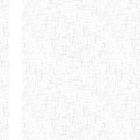
Nature
Arrondissement
Denomination
Création
Type
Natur
ENIEG LES
25/09/1995
ENIEG
Privé
MOINILLONS
ENPIEG
10/10/2013
ENIEG
Privé
BILINGUE
MAGAWATI