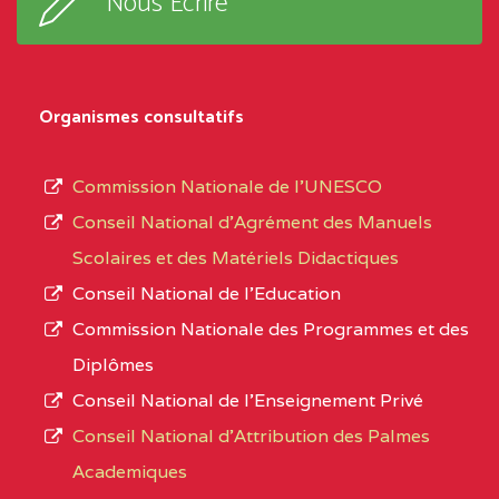
Nous Ecrire
:33853 YAOUNDE
sous-
système,
CENTRE
COLLEGE
5JK
le
D'ENSEIGNEMENT
Organismes consultatifs
type
GENERAL ET
d’enseignement
PROFESSIONNEL
Commission Nationale de l’UNESCO
autorisé
(CEGEP) STE FOI BP
Conseil National d’Agrément des Manuels
et
:4740 YAOUNDE
Scolaires et des Matériels Didactiques
le
Conseil National de l’Education
CENTRE
COLLEGE PANAFRICAIN
5JK
numéro
Commission Nationale des Programmes et des
DE L'EXCELLENCE BP
d’immatriculation.
Diplômes
:4447 YAOUNDE
Conseil National de l’Enseignement Privé
L’offre
CENTRE
COLLEGE PRIVE
5JK
Conseil National d'Attribution des Palmes
d’éducation
CATHOLIQUE
Academiques
de