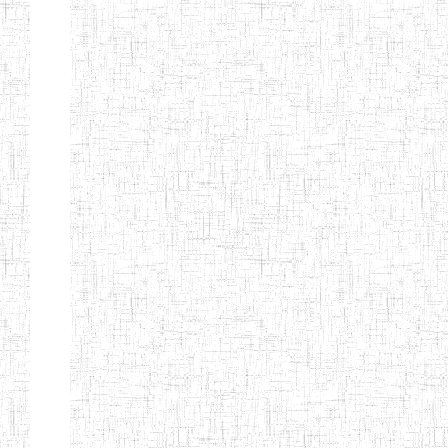
EDUCATION
ENIEG PRIVEE
20/08/2015
ENIEG
Privé
MERE
THERESA
ENIEG COSBIE
28/08/2009
ENIEG
Privé
ENIEG STAR
28/12/2007
ENIEG
Privé
ENIEG MEVEC
02/07/2012
ENIEG
Privé
Page 2 sur 13 Total: 307
Afficher
Début
Préc.
1
2
3
4
5
6