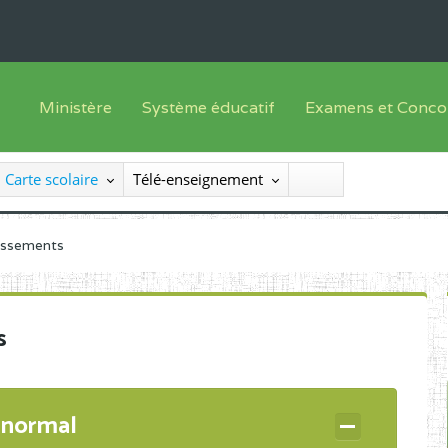
Ministère
Système éducatif
Examens et Conco
Sous sys
Le Ministre
Offre de formation
Inscriptions
Carte scolaire
Télé-enseignement
Sous sys
Le SEESEN
Progammes d'études
Liste des candidats
Inspection Générale des Services
Manuels scolaires
Résultats
lissements
Inspection Générale des Enseignements
Diplômes disponib
Administration Centrale
s
Services Déconcentrés
Organigramme
 normal