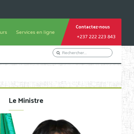
Contactez-nous
urs
Services en ligne
+237 222 223 843
tème francophone
Orientation Conseil
tème anglophone
Gestion du Personnel
Gestion du matricule des
élèves
les
Demande d'actes certificatifs
Le Ministre
Demande de subvention
Acceder au Mail pro